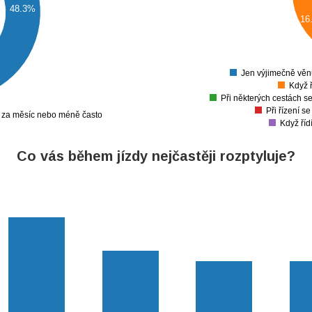
40
48.3%
16
30
20
10
Jen výjimečně věn
Když 
Při některých cestách s
Při řízení s
u za měsíc nebo méně často
Když říd
Co vás během jízdy nejčastěji rozptyluje?