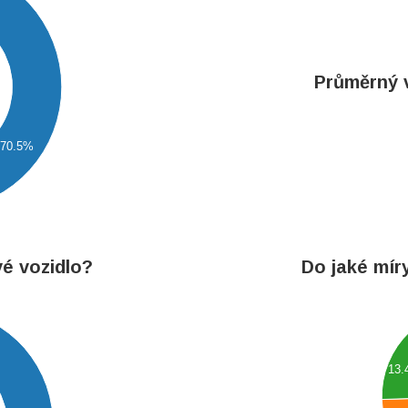
Průměrný v
70.5%
vé vozidlo?
Do jaké mír
90
80
70
13
60
50