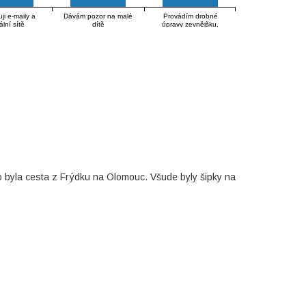
ji e-maily a
Dávám pozor na malé
Provádím drobné
ální sítě
dítě
úpravy zevnějšku,
oblečení
o byla cesta z Frýdku na Olomouc. Všude byly šipky na