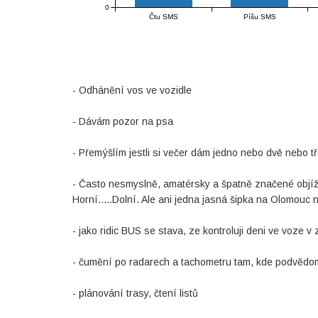
0
Čtu SMS
Píšu SMS
- Odhánění vos ve vozidle
- Dávám pozor na psa
- Přemýšlím jestli si večer dám jedno nebo dvě nebo tř
- Často nesmyslně, amatérsky a špatně značené objížď
Horní.....Dolní. Ale ani jedna jasná šipka na Olomouc n
- jako ridic BUS se stava, ze kontroluji deni ve voze v 
- čumění po radarech a tachometru tam, kde podvědo
- plánování trasy, čtení listů