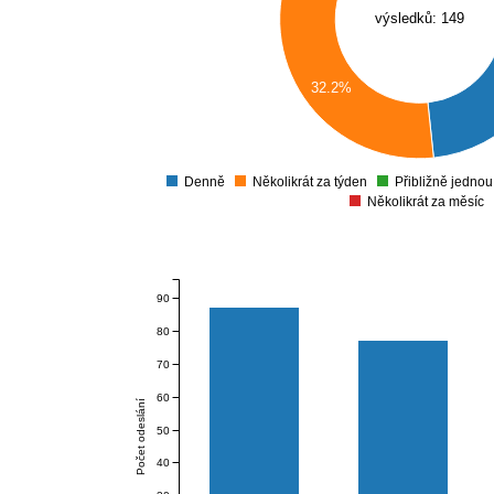
výsledků: 149
45
40
35
30
32.2%
25
20
15
10
Denně
Několikrát za týden
Přibližně jedno
0
Několikrát za měsíc
90
80
70
60
Počet odeslání
50
40