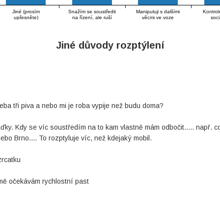
Jiné (prosím
Snažím se soustředit
Manipuluji s dalšími
Kontrolu
upřesněte)
na řízení, ale ruší
věcmi ve voze
soci
mě aktivity
(přerovnávání
spolujezdců (hádka
oblečení, hledání
dětí apod.)
peněženky…)
Jiné důvody rozptýlení
eba tři piva a nebo mi je roba vypije než budu doma?
ky. Kdy se víc soustředím na to kam vlastně mám odbočit..... např. c
ebo Brno.... To rozptyluje víc, než kdejaký mobil.
zrcatku
mě očekávám rychlostní past