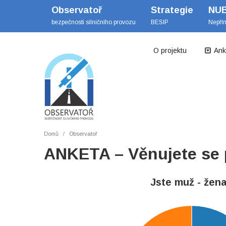
Observatoř
Strategie
NU
bezpečnosti silničního provozu
BESIP
Nepří
O projektu
Ank
Domů
Observatoř
ANKETA – Věnujete se pl
Jste muž - žen
110
100