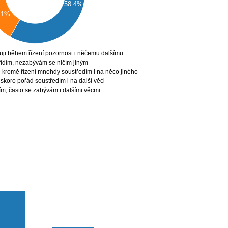
58.4%
.1%
uji během řízení pozornost i něčemu dalšímu
0
řídím, nezabývám se ničím jiným
e kromě řízení mnohdy soustředím i na něco jiného
e skoro pořád soustředím i na další věci
ím, často se zabývám i dalšími věcmi