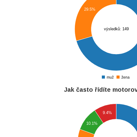
29.5%
90
80
výsledků: 149
70
60
50
40
muž
žena
0
Jak často řídíte motoro
75
70
9.4%
65
10.1%
60
55
50