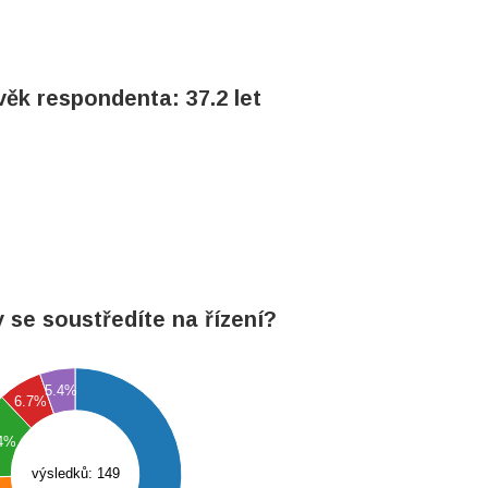
ěk respondenta: 37.2 let
y se soustředíte na řízení?
5.4%
6.7%
.4%
výsledků: 149