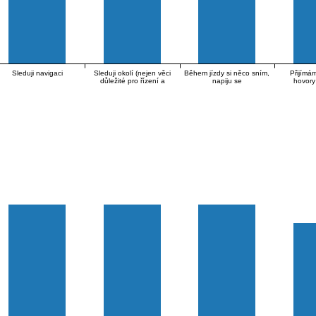
Sleduji navigaci
Sleduji okolí (nejen věci
Během jízdy si něco sním,
Přijímám
důležité pro řízení a
napiju se
hovory
orientaci, ale i např.
han
krajinu, reklamy…)