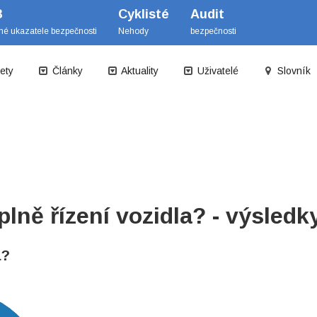
B
Cyklisté
Audit
mé ukazatele bezpečnosti
Nehody
bezpečnosti
ety
Články
Aktuality
Uživatelé
Slovník
ně řízení vozidla? - výsledk
a?