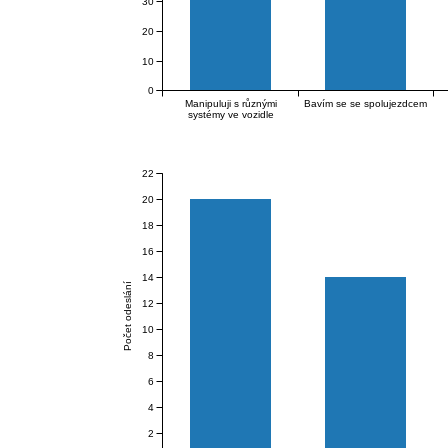
30
20
10
0
Manipuluji s různými
Bavím se se spolujezdcem
systémy ve vozidle
(větrání, klimatizace,
rádio, nastavení sedadla,
zrcátek, volantu,
palubního počítače apod.)
22
20
18
16
14
Počet odeslání
12
10
8
6
4
2