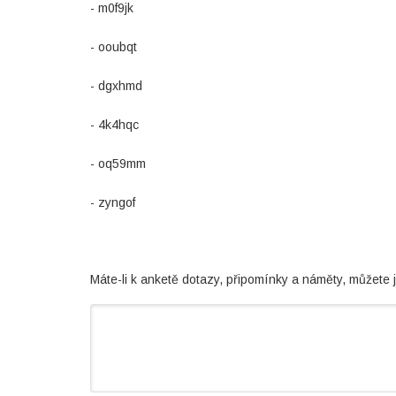
- m0f9jk
- ooubqt
- dgxhmd
- 4k4hqc
- oq59mm
- zyngof
Máte-li k anketě dotazy, připomínky a náměty, můžete 