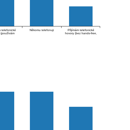
 telefonické
Někomu telefonuji
Přijímám telefonické
 (používám
hovory (bez hands-free,
ds-free)
držím mobil v ruce)