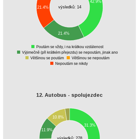
42.9%
4
výsledků: 14
21.4%
3.5
3
2.5
2
21.4%
1.5
1
0.5
Poutám se vždy, i na krátkou vzdálenost
0
Výjimečně (při krátkém přejezdu) se nepoutám, jinak ano
Většinou se poutám
Většinou se nepoutám
Nepoutám se nikdy
12. Autobus - spolujezdec
90
10.8%
80
70
31.3%
11.9%
60
výsledků: 278
50