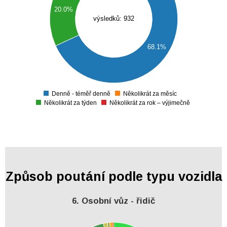
400
20.0%
výsledků: 932
300
200
68.1%
100
0
Denně - téměř denně
Několikrát za měsíc
0
Několikrát za týden
Několikrát za rok – výjimečně
Způsob poutání podle typu vozidla
6. Osobní vůz - řidič
800