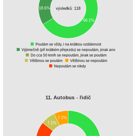
50
18.6%
výsledků: 118
40
30
66.1%
20
10
0
Poutám se vždy, i na krátkou vzdálenost
0
Výjimečně (při krátkém přejezdu) se nepoutám, jinak ano
Do cca 50 km/h se nepoutám, jinak se poutám
Většinou se poutám
Většinou se nepoutám
Nepoutám se nikdy
11. Autobus - řidič
6.5
6
7.1%
5.5
7.1%
5
4.5