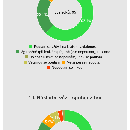
45
40
35
výsledků: 95
23.2%
30
25
62.1%
20
15
10
5
0
Poutám se vždy, i na krátkou vzdálenost
0
Výjimečně (při krátkém přejezdu) se nepoutám, jinak ano
Do cca 50 km/h se nepoutám, jinak se poutám
Většinou se poutám
Většinou se nepoutám
Nepoutám se nikdy
10. Nákladní vůz - spolujezdec
80
5.1%
70
5.9%
60