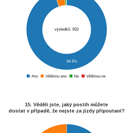
800
700
600
500
výsledků: 932
400
300
200
100
94.8%
0
Ano
Většinou ano
Ne
Většinou ne
0
15. Věděli jste, jaký postih můžete
dostat v případě, že nejste za jízdy připoutaní?
520
510