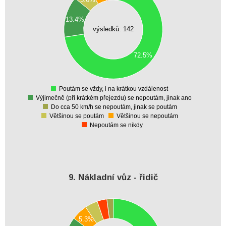
80
70
13.4%
60
výsledků: 142
50
40
30
72.5%
20
10
0
Poutám se vždy, i na krátkou vzdálenost
0
Výjimečně (při krátkém přejezdu) se nepoutám, jinak ano
Do cca 50 km/h se nepoutám, jinak se poutám
Většinou se poutám
Většinou se nepoutám
Nepoutám se nikdy
9. Nákladní vůz - řidič
60
55
5.3%
50