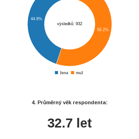
490
480
44.8%
470
výsledků: 932
55.2%
460
450
440
430
420
410
žena
muž
0
4. Průměrný věk respondenta:
32.7 let