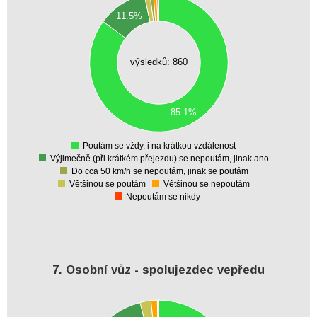
700
11.5%
600
500
výsledků: 860
400
300
200
85.1%
100
0
Poutám se vždy, i na krátkou vzdálenost
0
Výjimečně (při krátkém přejezdu) se nepoutám, jinak ano
Do cca 50 km/h se nepoutám, jinak se poutám
Většinou se poutám
Většinou se nepoutám
Nepoutám se nikdy
7. Osobní vůz - spolujezdec vepředu
280
260