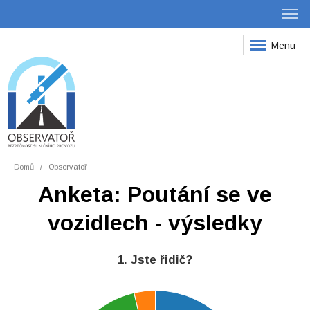
Menu
Domů
Observatoř
Anketa: Poutání se ve
vozidlech - výsledky
1. Jste řidič?
800