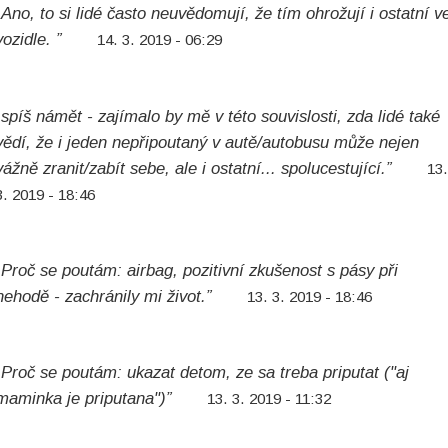
„Ano, to si lidé často neuvědomují, že tím ohrožují i ostatní v
vozidle. ”
14. 3. 2019 - 06:29
„spíš námět - zajímalo by mě v této souvislosti, zda lidé také
vědí, že i jeden nepřipoutaný v autě/autobusu může nejen
vážně zranit/zabít sebe, ale i ostatní... spolucestující.”
13
3. 2019 - 18:46
„Proč se poutám: airbag, pozitivní zkušenost s pásy při
nehodě - zachránily mi život.”
13. 3. 2019 - 18:46
„Proč se poutám: ukazat detom, ze sa treba priputat ("aj
maminka je priputana")”
13. 3. 2019 - 11:32