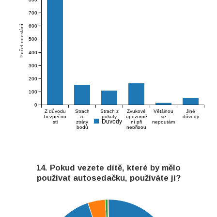
700
600
Počet odeslání
500
400
300
200
100
0
Z důvodu
Strach
Strach z
Zvukové
Většinou
Jiné
bezpečno
ze
pokuty
upozorně
se
důvody
Duvody
sti
ztráty
ní při
nepoutám
bodů
nepřipou
tání
14. Pokud vezete dítě, které by mělo
používat autosedačku, používáte ji?
900