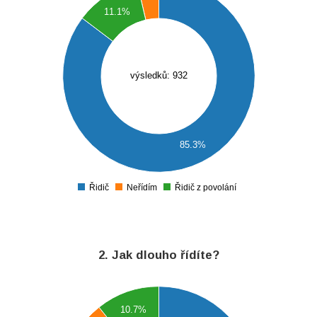
11.1%
700
600
500
výsledků: 932
400
300
200
85.3%
100
0
Řidič
Řidič z povolání
Neřídím
0
2. Jak dlouho řídíte?
700
10.7%