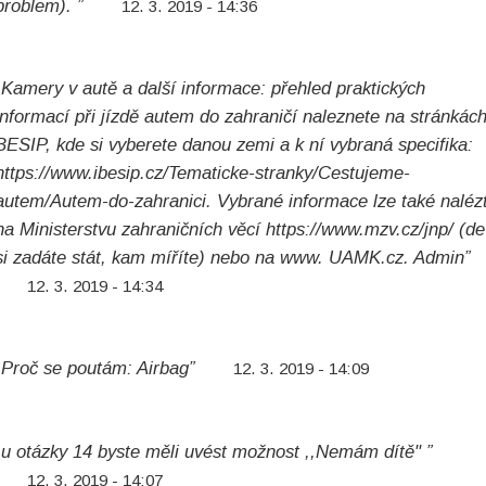
problem). ”
12. 3. 2019 - 14:36
„Kamery v autě a další informace: přehled praktických
informací při jízdě autem do zahraničí naleznete na stránkác
BESIP, kde si vyberete danou zemi a k ní vybraná specifika:
https://www.ibesip.cz/Tematicke-stranky/Cestujeme-
autem/Autem-do-zahranici. Vybrané informace lze také naléz
na Ministerstvu zahraničních věcí https://www.mzv.cz/jnp/ (de
si zadáte stát, kam míříte) nebo na www. UAMK.cz. Admin”
12. 3. 2019 - 14:34
„Proč se poutám: Airbag”
12. 3. 2019 - 14:09
„u otázky 14 byste měli uvést možnost ,,Nemám dítě" ”
12. 3. 2019 - 14:07