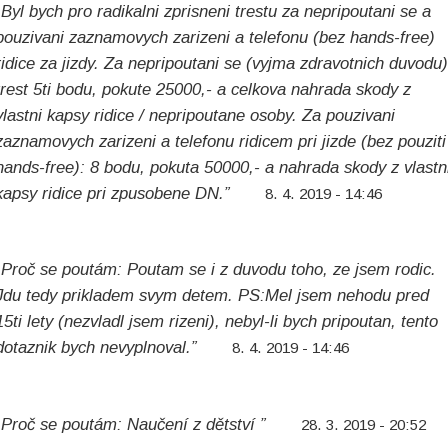
„Byl bych pro radikalni zprisneni trestu za nepripoutani se a
pouzivani zaznamovych zarizeni a telefonu (bez hands-free)
ridice za jizdy. Za nepripoutani se (vyjma zdravotnich duvodu)
trest 5ti bodu, pokute 25000,- a celkova nahrada skody z
vlastni kapsy ridice / nepripoutane osoby. Za pouzivani
zaznamovych zarizeni a telefonu ridicem pri jizde (bez pouziti
hands-free): 8 bodu, pokuta 50000,- a nahrada skody z vlastn
kapsy ridice pri zpusobene DN.”
8. 4. 2019 - 14:46
„Proč se poutám: Poutam se i z duvodu toho, ze jsem rodic.
Jdu tedy prikladem svym detem. PS:Mel jsem nehodu pred
15ti lety (nezvladl jsem rizeni), nebyl-li bych pripoutan, tento
dotaznik bych nevyplnoval.”
8. 4. 2019 - 14:46
„Proč se poutám: Naučení z dětství ”
28. 3. 2019 - 20:52