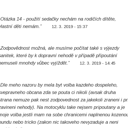
„Otázka 14 - použití sedačky nechám na rodičích dítěte,
vlastní děti nemám.”
12. 3. 2019 - 15:37
„Zodpovědnost možná, ale musíme počítat také s výjezdy
sanitek, které by k dopravní nehodě v případě připoutání
nemuseli mnohdy vůbec vyjíždět.”
12. 3. 2019 - 14:45
„Dle meho nazoru by mela byt volba kazdeho dospeleho,
svepravneho obcana zda se pouta ci nikoli (avsak druha
strana nemuze pak nest zodpovednost za jakekoli zraneni i pr
zavineni nehody). Na motocyklu take nejsem pripoutany a je
moje volba jestli mam na sobe chranicemi naplnenou kozeno
bundu nebo tricko (zakon nic takoveho nevyzaduje a neni