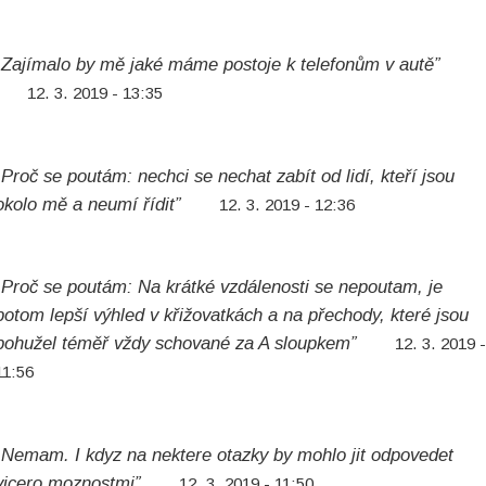
„Zajímalo by mě jaké máme postoje k telefonům v autě”
12. 3. 2019 - 13:35
„Proč se poutám: nechci se nechat zabít od lidí, kteří jsou
okolo mě a neumí řídit”
12. 3. 2019 - 12:36
„Proč se poutám: Na krátké vzdálenosti se nepoutam, je
potom lepší výhled v křižovatkách a na přechody, které jsou
bohužel téměř vždy schované za A sloupkem”
12. 3. 2019 
11:56
„Nemam. I kdyz na nektere otazky by mohlo jit odpovedet
vicero moznostmi”
12. 3. 2019 - 11:50