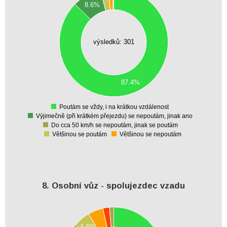
8.6%
240
220
200
180
160
výsledků: 301
140
120
100
80
60
40
87.4%
20
0
-20
Poutám se vždy, i na krátkou vzdálenost
0
Výjimečně (při krátkém přejezdu) se nepoutám, jinak ano
Do cca 50 km/h se nepoutám, jinak se poutám
Většinou se poutám
Většinou se nepoutám
8. Osobní vůz - spolujezdec vzadu
110
100
90
5.6%