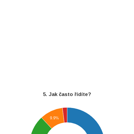
5. Jak často řídíte?
600
9.9%
500