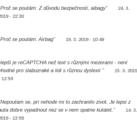
„Proč se poutám: Z důvodu bezpečnosti, aibagy”
24. 3.
2019 - 22:30
„Proč se poutám: Airbag”
19. 3. 2019 - 10:49
„lepší je reCAPTCHA než text s různými mezerami - není
vhodné pro slabozraké a lidi s různou dyslexií ”
15. 3. 201
- 12:59
„Nepoutam se, pri nehode mi to zachranilo zivot. Je lepsi z
auta dobre vypadnout nez se v nem spatne kutalet.”
14. 3
2019 - 13:58