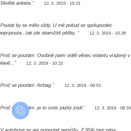
„Skvělá anketa.”
12. 3. 2019 - 10:31
„Poutat by se mělo vždy. U mě pokud se spolujezdec
nepripouta...tak jde okamžitě pěšky. ”
12. 3. 2019 - 10:29
„Proč se poutám: Osobně jsem viděl věnec volantu vražený v
hlavě...”
12. 3. 2019 - 10:22
„Proč se poutám: Airbag ”
12. 3. 2019 - 09:53
„Proč se poutám: je to ciste zazity zvyk”
12. 3. 2019 - 09:3
„V autobuse se ani pripoutat nemůžu. Z 95% tam pásy