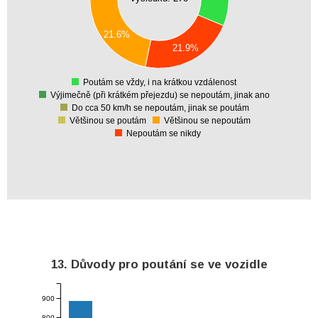
40
30
21.6%
20
21.9%
10
0
Poutám se vždy, i na krátkou vzdálenost
0
Výjimečně (při krátkém přejezdu) se nepoutám, jinak ano
Do cca 50 km/h se nepoutám, jinak se poutám
Většinou se poutám
Většinou se nepoutám
Nepoutám se nikdy
13. Důvody pro poutání se ve vozidle
900
800