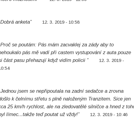
„Dobrá anketa”
12. 3. 2019 - 10:58
„Proč se poutám: Pás mám zacvaklej za zády aby to
nehoukalo pás mě vadí při castem vystupování z auta pouze
si část pasu přehazují když vidím policii ”
12. 3. 2019 -
10:54
„Jednou jsem se nepřipoutala na zadní sedačce a zrovna
došlo k čelnímu střetu s plně naloženým Tranzitem. Sice jen
cca 25 km/h rychlost, ale na zledovatělé silničce a hned z toh
byl límec...takže teď poutat už vždy!”
12. 3. 2019 - 10:46