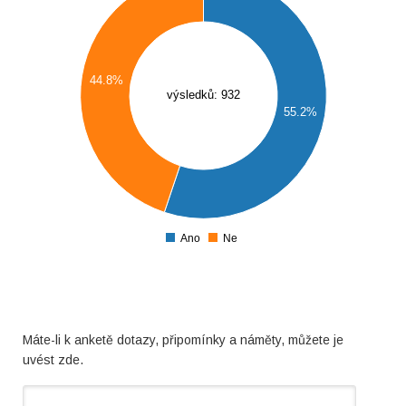
500
490
480
44.8%
470
výsledků: 932
55.2%
460
450
440
430
420
410
Ano
Ne
0
Máte-li k anketě dotazy, připomínky a náměty, můžete je
uvést zde.