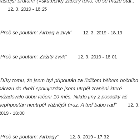
častější brutální (=skutečné) záběry toho, co se může stát..”
12. 3. 2019 - 18:25
„Proč se poutám: Airbag a zvyk”
12. 3. 2019 - 18:13
„Proč se poutám: Zažitý zvyk”
12. 3. 2019 - 18:01
„Díky tomu, že jsem byl připoután za řidičem během bočního
nárazu do dveří spolujezdce jsem utrpěl zranění které
vyžadovalo dobu léčení 10 měs. Nikdo jiný z posádky ač
nepřipoután neutrpěl vážnější úraz. A teď babo raď”
12. 3.
2019 - 18:00
„Proč se poutám: Airbagy”
12. 3. 2019 - 17:32