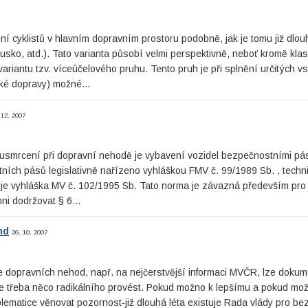
í cyklistů v hlavním dopravním prostoru podobně, jak je tomu již dlou
ko, atd.). Tato varianta působí velmi perspektivně, neboť kromě kla
variantu tzv. víceúčelového pruhu. Tento pruh je při splnění určitých v
ěžké dopravy) možné…
 12. 2007
ř. usmrcení při dopravní nehodě je vybavení vozidel bezpečnostními p
tních pásů legislativně nařízeno vyhláškou FMV č. 99/1989 Sb. , techn
je vyhláška MV č. 102/1995 Sb. Tato norma je závazná především pro
inni dodržovat § 6…
nd
26. 10. 2007
e dopravních nehod, např. na nejčerstvější informaci MVČR, lze dokum
e třeba něco radikálního provést. Pokud možno k lepšímu a pokud mo
lematice věnovat pozornost-již dlouhá léta existuje Rada vlády pro b