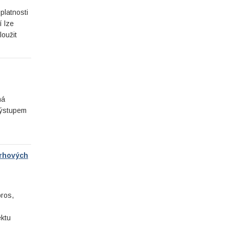
platnosti
 lze
oužit
ná
výstupem
vrhových
ros,
ektu