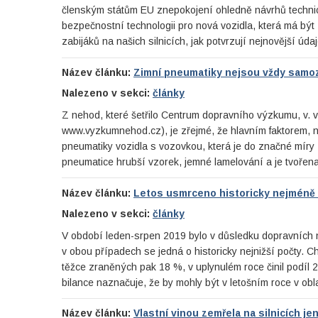
členským státům EU znepokojení ohledně návrhů technický
bezpečnostní technologii pro nová vozidla, která má být
zabijáků na našich silnicích, jak potvrzují nejnovější úd
Název článku:
Zimní pneumatiky nejsou vždy samo
Nalezeno v sekci:
články
Z nehod, které šetřilo Centrum dopravního výzkumu, v. 
www.vyzkumnehod.cz), je zřejmé, že hlavním faktorem, na 
pneumatiky vozidla s vozovkou, která je do značné míry 
pneumatice hrubší vzorek, jemné lamelování a je tvořen
Název článku:
Letos usmrceno historicky nejméně
Nalezeno v sekci:
články
V období leden-srpen 2019 bylo v důsledku dopravních
v obou případech se jedná o historicky nejnižší počty. 
těžce zraněných pak 18 %, v uplynulém roce činil podí
bilance naznačuje, že by mohly být v letošním roce v ob
Název článku:
Vlastní vinou zemřela na silnicích j