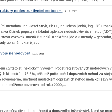
truktury nedestruktivními metodami
14. 12. 2017
mi metodami Ing. Josef Stryk, Ph.D., ing. Michal janků, ing. Jiří Grošek
slativa Článek popisuje základní aplikace nedestruktivních metod (NDT)
í stavu vozovek, mostů či tunelů. Konkrétně jde o 3 metody – georadar
lady uplatnění, které jsou…
ývoje nehodovosti
12. 1. 2015
ém čtvrtstoletí hektickým vývojem. Počet registrovaných motorových v
tých kilometrů o 76,6%, přičemž počet obětí dopravních nehod za stej
ě rovnoměrně, úmrtnost následkem dopravních nehod měla kolísavý v
 trendu můžeme pozorovat od roku 2000,…
h zejména divize bezpečnosti a dopravního inženýrství, které se prom