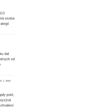
113
cená osoba
ategií
tu dal
áběných od
o
16. 1. 2019
pily poté,
 vyzývá
schválení