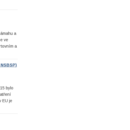
 námahu a
se ve
rtovním a
a NSBSP)
15 bylo
atření
v EU je