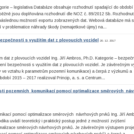
orie – legislativa Databáze obsahuje rozhodnutí spadající do období 
běžně jsou doplňována rozhodnutí dle NOZ č. 89/2012 Sb. Rozhodnutí
 následnou možností exportu zobrazených dat. Webová databáze má sl
ací v problematice náhrady škody (nemajetkové újmy) na…
zpečnosti s využitím dat z plovoucích vozidel
20. 12. 2017
 dat z plovoucích vozidel Ing. Jiří Ambros, Ph.D. Kategorie – bezpeč
ení bezpečnosti s využitím dat z plovoucích vozidel. Je závěrečným 
dy ve vztahu k parametrům pozemní komunikace) a čerpá z výzkumů a
bdobí 2015 – 2017 realizoval Princip, a. s. a Centrum…
osti pozemních komunikací pomocí optimalizace směrových ná
ikací pomocí optimalizace směrových návrhových prvků Ing. Jiří Amb
dika uvádí teoretický i praktický postup jedné z možností zvýšení
imalizace směrových návrhových prvků. Je závěrečným výstupem proj
kací pomocí optimalizace směrových návrhových prvků) a čerpá z…