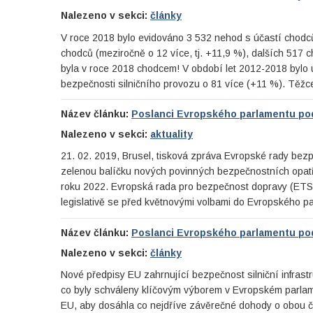
Nalezeno v sekci:
články
V roce 2018 bylo evidováno 3 532 nehod s účastí chodc
chodců (meziročně o 12 více, tj. +11,9 %), dalších 517
byla v roce 2018 chodcem! V období let 2012-2018 bylo 
bezpečnosti silničního provozu o 81 více (+11 %). Těžc
Název článku:
Poslanci Evropského parlamentu podp
Nalezeno v sekci:
aktuality
21. 02. 2019, Brusel, tisková zpráva Evropské rady be
zelenou balíčku nových povinných bezpečnostních opatř
roku 2022. Evropská rada pro bezpečnost dopravy (ETSC
legislativě se před květnovými volbami do Evropského pa
Název článku:
Poslanci Evropského parlamentu podp
Nalezeno v sekci:
články
Nové předpisy EU zahrnující bezpečnost silniční infrast
co byly schváleny klíčovým výborem v Evropském parlam
EU, aby dosáhla co nejdříve závěrečné dohody o obou čá