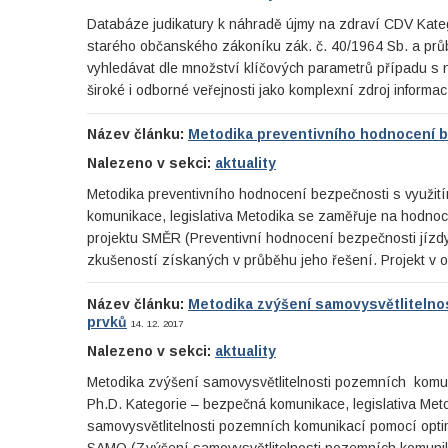
Databáze judikatury k náhradě újmy na zdraví CDV Kateg
starého občanského zákoníku zák. č. 40/1964 Sb. a prů
vyhledávat dle množství klíčových parametrů případu s
široké i odborné veřejnosti jako komplexní zdroj inform
Název článku:
Metodika preventivního hodnocení be
Nalezeno v sekci:
aktuality
Metodika preventivního hodnocení bezpečnosti s využitím
komunikace, legislativa Metodika se zaměřuje na hodnoc
projektu SMĚR (Preventivní hodnocení bezpečnosti jíz
zkušeností získaných v průběhu jeho řešení. Projekt v o
Název článku:
Metodika zvýšení samovysvětliteln
prvků
14. 12. 2017
Nalezeno v sekci:
aktuality
Metodika zvýšení samovysvětlitelnosti pozemních komun
Ph.D. Kategorie – bezpečná komunikace, legislativa Meto
samovysvětlitelnosti pozemních komunikací pomocí opt
SAMO (Zvýšení samovysvětlitelnosti pozemních komuni