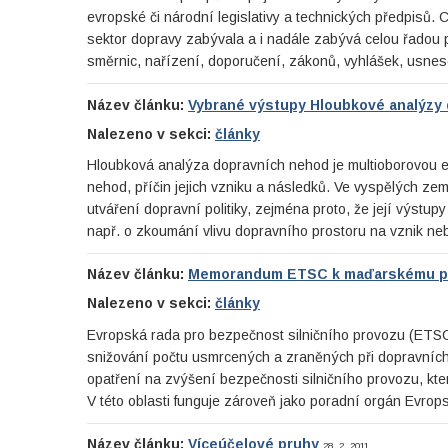
evropské či národní legislativy a technických předpisů.
sektor dopravy zabývala a i nadále zabývá celou řadou pr
směrnic, nařízení, doporučení, zákonů, vyhlášek, usnes
Název článku:
Vybrané výstupy Hloubkové analýzy
Nalezeno v sekci:
články
Hloubková analýza dopravních nehod je multioborovou
nehod, příčin jejich vzniku a následků. Ve vyspělých z
utváření dopravní politiky, zejména proto, že její výstup
např. o zkoumání vlivu dopravního prostoru na vznik 
Název článku:
Memorandum ETSC k maďarskému př
Nalezeno v sekci:
články
Evropská rada pro bezpečnost silničního provozu (ETSC
snižování počtu usmrcených a zraněných při dopravních 
opatření na zvýšení bezpečnosti silničního provozu, k
V této oblasti funguje zároveň jako poradní orgán Evro
Název článku:
Víceúčelové pruhy
28. 2. 2011