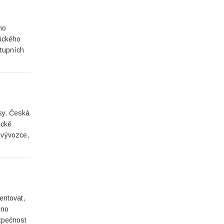
ho
sického
stupních
ásy. Česká
ické
 vývozce,
entovat,
žno
ezpečnost