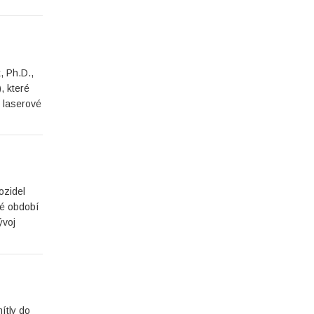
, Ph.D.,
, které
, laserové
ozidel
né období
ývoj
ítly do