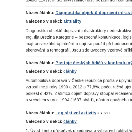
Název článku:
Diagnostika objektů dopravní infras
Nalezeno v sekci:
aktuality
Diagnostika objektů dopravní infrastruktury nedestruktivní
Ing. Ilja Březina Kategorie – bezpečná komunikace, legi
mají univerzální uplatnění a dají se použít při hodnocen
skenování a termografii. Jsou zde uvedeny vzorové přík
Název článku:
Postoje českých řidičů v kontextu v
Nalezeno v sekci:
články
Automobilová doprava v České republice prošla v uplynul
vzrostl mezi roky 1990 a 2012 o 77,8%, počet ročně uje
poklesl o 42%. Zatímco objem dopravy stoupal vícemén
s vrcholem v roce 1994 (1637 obětí); nástup opačného
Název článku:
Legislativní aktivity
9. 1. 2015
Nalezeno v sekci:
články
1. Úvod Tento příspěvek pojednává o vybraných aktivitác