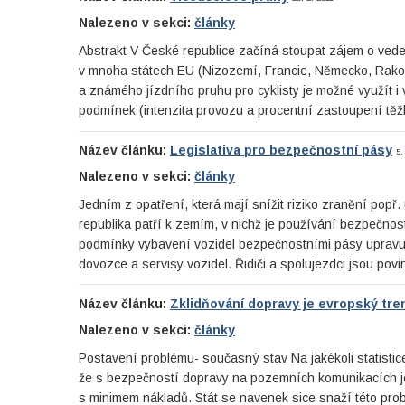
Nalezeno v sekci:
články
Abstrakt V České republice začíná stoupat zájem o veden
v mnoha státech EU (Nizozemí, Francie, Německo, Rakous
a známého jízdního pruhu pro cyklisty je možné využít i 
podmínek (intenzita provozu a procentní zastoupení t
Název článku:
Legislativa pro bezpečnostní pásy
5.
Nalezeno v sekci:
články
Jedním z opatření, která mají snížit riziko zranění pop
republika patří k zemím, v nichž je používání bezpečnos
podmínky vybavení vozidel bezpečnostními pásy upravu
dovozce a servisy vozidel. Řidiči a spolujezdci jsou pov
Název článku:
Zklidňování dopravy je evropský tre
Nalezeno v sekci:
články
Postavení problému- současný stav Na jakékoli statistic
že s bezpečností dopravy na pozemních komunikacích j
s minimem nákladů. Stát se navenek sice snaží této prob