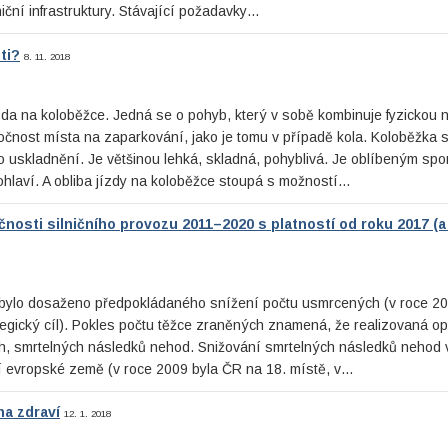
niční infrastruktury. Stávající požadavky…
ti?
8. 11. 2018
zda na koloběžce. Jedná se o pohyb, který v sobě kombinuje fyzickou
čnost místa na zaparkování, jako je tomu v případě kola. Koloběžka 
o uskladnění. Je většinou lehká, skladná, pohyblivá. Je oblíbeným spo
ohlaví. A obliba jízdy na koloběžce stoupá s možností…
čnosti silničního provozu 2011–2020 s platností od roku 2017 (
nebylo dosaženo předpokládaného snížení počtu usmrcených (v roce 20
tegický cíl). Pokles počtu těžce zraněných znamená, že realizovaná op
h, smrtelných následků nehod. Snižování smrtelných následků nehod 
 evropské země (v roce 2009 byla ČR na 18. místě, v…
na zdraví
12. 1. 2018