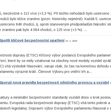
ů, meziročně o 112 více (+3,3 %). Při těchto nehodách bylo usmrceno 
 chodců bylo těžce zraněno (pozn. historicky nejméně). Každá 5. usmr
usmrceno 848 chodců, tj. oproti stanoveným předpokladům Národní str
e zraněno pak bylo 4 084 chodců, o 125 více (+3 %). …
ořili klíčové bezpečnostní opatření
22. 2. 2019
zpečnosti dopravy (ETSC) Klíčový výbor poslanců Evropského parlamen
ení, které by se měly vztahovat na všechny nové modely vozidel vyr
) vítá výsledek hlasování, varuje však, že čas na konečnou dohodu 
rlamentu výrazně krátí. Členové Výboru pro vnitřní trh a…
orují nová pravidla bezpečnosti silničního provozu a vozidel
ruktury a minimální bezpečnostní standardy vozidel dnes o krok postou
entu. Evropská rada bezpečnosti dopravy (ETSC) vítá tento pokrok a
stech legislativy. Dopravní výbor Evropského parlamentu hlasoval o 