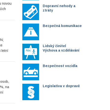
ou novou
Dopravní nehody a
ších
ztráty
Bezpečná komunikace
DN;
ce
Lidský činitel
Výchova a vzdělávání
 letní
Bezpečnost vozidla
 osob,
Legislativa v dopravě
 %, na
dní