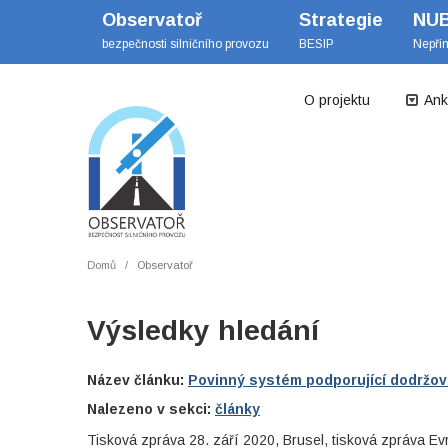
Observatoř
Strategie
NU
bezpečnosti silničního provozu
BESIP
Nepří
O projektu
Ank
Domů
Observatoř
Výsledky hledání
Název článku:
Povinný systém podporující dodržován
Nalezeno v sekci:
články
Tisková zpráva 28. září 2020, Brusel, tisková zpráva E