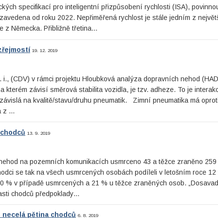
ch specifikací pro inteligentní přizpůsobení rychlosti (ISA), povinn
 zavedena od roku 2022. Nepřiměřená rychlost je stále jedním z největ
aje z Německa. Přibližně třetina…
zřejmostí
19. 12. 2019
v. i., (CDV) v rámci projektu Hloubková analýza dopravních nehod (HA
kterém závisí směrová stabilita vozidla, je tzv. adheze. To je interak
závislá na kvalitě/stavu/druhu pneumatik. Zimní pneumatika má oproti
a z …
 chodců
13. 9. 2019
 nehod na pozemních komunikacích usmrceno 43 a těžce zraněno 259
Chodci se tak na všech usmrcených osobách podíleli v letošním roce 12
l 20 % v případě usmrcených a 21 % u těžce zraněných osob. „Dosava
lasti chodců předpoklady…
en necelá pětina chodců
6. 8. 2019