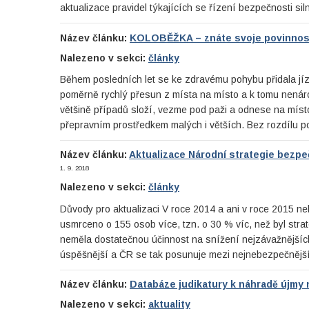
aktualizace pravidel týkajících se řízení bezpečnosti sil
Název článku:
KOLOBĚŽKA – znáte svoje povinnos
Nalezeno v sekci:
články
Během posledních let se ke zdravému pohybu přidala jí
poměrně rychlý přesun z místa na místo a k tomu nenáro
většině případů složí, vezme pod paži a odnese na míst
přepravním prostředkem malých i větších. Bez rozdílu p
Název článku:
Aktualizace Národní strategie bezpe
1. 9. 2018
Nalezeno v sekci:
články
Důvody pro aktualizaci V roce 2014 a ani v roce 2015 
usmrceno o 155 osob více, tzn. o 30 % víc, než byl stra
neměla dostatečnou účinnost na snížení nejzávažnějšíc
úspěšnější a ČR se tak posunuje mezi nejnebezpečnější
Název článku:
Databáze judikatury k náhradě újmy 
Nalezeno v sekci:
aktuality