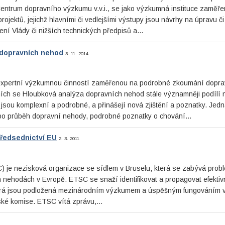
 Centrum dopravního výzkumu v.v.i., se jako výzkumná instituce zaměř
ojektů, jejichž hlavními či vedlejšími výstupy jsou návrhy na úpravu či
ení Vlády či nižších technických předpisů a…
 dopravních nehod
3. 11. 2014
 expertní výzkumnou činností zaměřenou na podrobné zkoumání dopra
emích se Hloubková analýza dopravních nehod stále významněji podílí 
y jsou komplexní a podrobné, a přinášejí nová zjištění a poznatky. Jed
nebo průběh dopravní nehody, podrobné poznatky o chování…
edsednictví EU
2. 3. 2011
) je nezisková organizace se sídlem v Bruselu, která se zabývá prob
nehodách v Evropě. ETSC se snaží identifikovat a propagovat efektiv
terá jsou podložená mezinárodním výzkumem a úspěšným fungováním v
pské komise. ETSC vítá zprávu,…