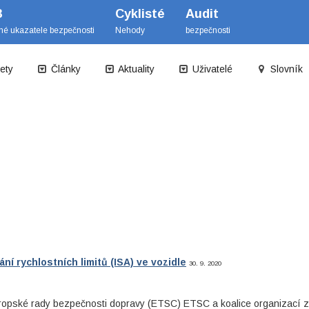
B
Cyklisté
Audit
mé ukazatele bezpečnosti
Nehody
bezpečnosti
ety
Články
Aktuality
Uživatelé
Slovník
í rychlostních limitů (ISA) ve vozidle
30. 9. 2020
vropské rady bezpečnosti dopravy (ETSC) ETSC a koalice organizací z