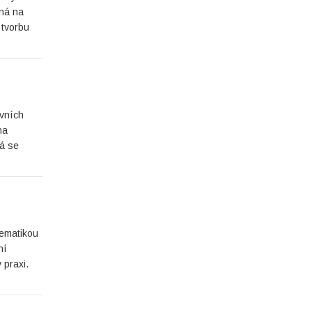
ená na
 tvorbu
vních
na
ná se
lematikou
ní
 praxi.