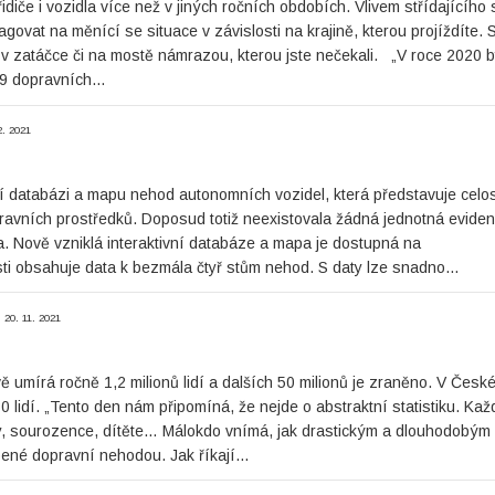
iče i vozidla více než v jiných ročních obdobích. Vlivem střídajícího
govat na měnící se situace v závislosti na krajině, kterou projíždíte. S
v zatáčce či na mostě námrazou, kterou jste nečekali. „V roce 2020 b
829 dopravních…
2. 2021
ivní databázi a mapu nehod autonomních vozidel, která představuje celo
ravních prostředků. Doposud totiž neexistovala žádná jednotná eviden
 Nově vzniklá interaktivní databáze a mapa je dostupná na
sti obsahuje data k bezmála čtyř stům nehod. S daty lze snadno…
20. 11. 2021
umírá ročně 1,2 milionů lidí a dalších 50 milionů je zraněno. V Česk
0 lidí. „Tento den nám připomíná, že nejde o abstraktní statistiku. Kaž
, táty, sourozence, dítěte… Málokdo vnímá, jak drastickým a dlouhodob
obené dopravní nehodou. Jak říkají…