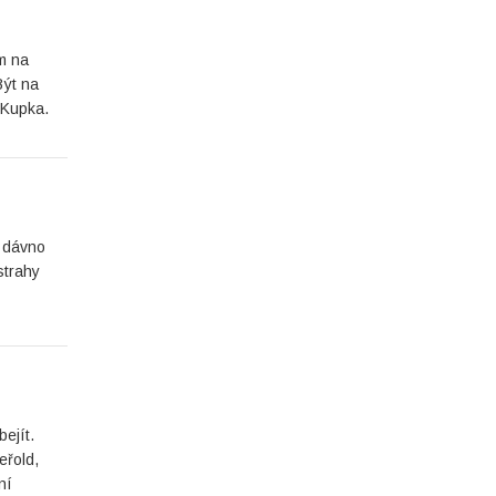
om na
Být na
 Kupka.
, dávno
strahy
ejít.
eřold,
ní