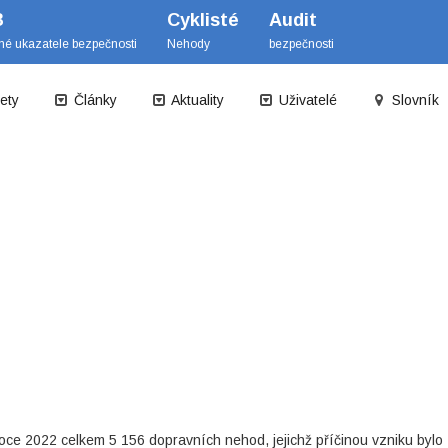
B
Cyklisté
Audit
mé ukazatele bezpečnosti
Nehody
bezpečnosti
ety
Články
Aktuality
Uživatelé
Slovník
 roce 2022 celkem 5 156 dopravních nehod, jejichž příčinou vzniku bylo