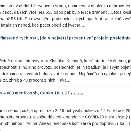
nin, tzn. v období července a srpna, usmrceno v důsledku dopravníc
 osob, dalších více než 550 osob pak bylo těžce zraněno. „Letos kvůli
na už 58 lidí. Po rozvolnění protiepidemických opatření se citelně zvýš
ce fatálních nehod, kde počet obětí od května…
měřené rychlosti, jde o největší preventivní projekt posledníc
včetně dokumentaristy Víta Klusáka. Kampaň, která startuje v červnu, 
ečnosti silničního provozu posledních let. Netradiční je i svým pojet
 dokumentu o vinících dopravních nehod. Nepřiměřená rychlost je nejč
ě za zhruba 40 procent z nich. Také…
o 4 000 méně osob, Česko 18. z 27
1. 5. 2021
ích nehod, což je oproti roku 2019 nebývalý pokles o 17 %. V roce 2
 intenzita provozu, jakožto důsledek pandemie COVID-19 měla zřejmý (
avních nehod. Adina Vălean, evropská komisařka pro dopravu, říká: „
 v …