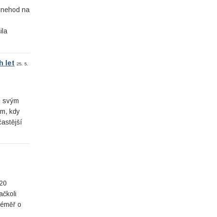
h nehod na
ila
h let
25. 5.
je svým
ím, kdy
astější
020
ačkoli
Téměř o