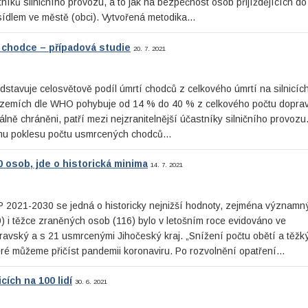
tníků silničního provozu, a to jak na bezpečnost osob přijíždějících d
 sídlem ve městě (obci). Vytvořená metodika…
chodce – případová studie
20. 7. 2021
tavuje celosvětově podíl úmrtí chodců z celkového úmrtí na silnicíc
h zemích dle WHO pohybuje od 14 % do 40 % z celkového počtu dopra
lně chráněni, patří mezi nejzranitelnější účastníky silničního provozu
rnému poklesu počtu usmrcených chodců…
 osob, jde o historická minima
14. 7. 2021
P 2021-2030 se jedná o historicky nejnižší hodnoty, zejména významný
 i těžce zraněných osob (116) bylo v letošním roce evidováno ve
avský a s 21 usmrcenými Jihočeský kraj. „Snížení počtu obětí a těžk
které můžeme přičíst pandemii koronaviru. Po rozvolnění opatření…
ích na 100 lidí
30. 6. 2021