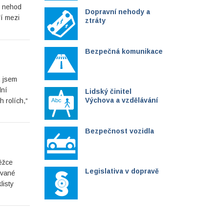
u nehod
Dopravní nehody a
í mezi
ztráty
Bezpečná komunikace
, jsem
lní
Lidský činitel
Výchova a vzdělávání
h rolích,“
Bezpečnost vozidla
těžce
Legislativa v dopravě
ované
listy