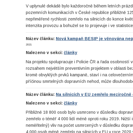
V uplynulé dekádě bylo každoročně během letních prázd
pozemních komunikacích v České republice přibližně 125
nepřiměřené rychlosti zemřelo na silnicích do konce květ
intenzita provozu a bohužel se to projevuje i ve statisti
Název článku:
Nová kampaň BESIP je věnována nepři
2021
Nalezeno v sekci:
články
Na projektu spolupracuje i Policie ČR a řada osobností 
rozsahem největším preventivním projektem v oblasti bezp
kromě obvyklých prvků kampaně, staví i na celovečerním
příčinou smrtelných dopravních nehod, může dlouhodob
Název článku:
Na silnicích v EU zemřelo meziročně 
Nalezeno v sekci:
články
Přibližně 18 800 osob bylo usmrceno v důsledku dopravn
zemřelo o téměř 4 000 lidí méně oproti roku 2019. Nižší
neměřitelný) vliv na počet usmrcených v důsledku dopr
4 000 osob méně zemřelo na silnicích v EU v roce 2020