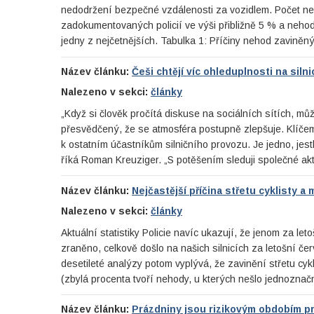
nedodržení bezpečné vzdálenosti za vozidlem. Počet neho
zadokumentovaných policií ve výši přibližně 5 % a neh
jedny z nejčetnějších. Tabulka 1: Příčiny nehod zaviněnýc
Název článku:
Češi chtějí víc ohleduplnosti na silni
Nalezeno v sekci:
články
„Když si člověk pročítá diskuse na sociálních sítích, může 
přesvědčený, že se atmosféra postupně zlepšuje. Klíčem
k ostatním účastníkům silničního provozu. Je jedno, jestl
říká Roman Kreuziger. „S potěšením sleduji společné akt
Název článku:
Nejčastější příčina střetu cyklisty a 
Nalezeno v sekci:
články
Aktuální statistiky Policie navíc ukazují, že jenom za let
zraněno, celkově došlo na našich silnicích za letošní č
desetileté analýzy potom vyplývá, že zavinění střetu cykl
(zbylá procenta tvoří nehody, u kterých nešlo jednoznač
Název článku:
Prázdniny jsou rizikovým obdobím pro 