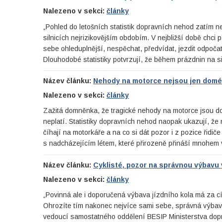
Nalezeno v sekci:
články
„Pohled do letošních statistik dopravních nehod zatím nen
silnicích nejrizikovějším obdobím. V nejbližší době chci p
sebe ohleduplnější, nespěchat, předvídat, jezdit odpoča
Dlouhodobé statistiky potvrzují, že během prázdnin na sil
Název článku:
Nehody na motorce nejsou jen domé
Nalezeno v sekci:
články
Zažitá domněnka, že tragické nehody na motorce jsou dom
neplatí. Statistiky dopravních nehod naopak ukazují, že
číhají na motorkáře a na co si dát pozor i z pozice řidi
s nadcházejícím létem, které přirozeně přináší mnohem v
Název článku:
Cyklisté, pozor na správnou výbavu
Nalezeno v sekci:
články
„Povinná ale i doporučená výbava jízdního kola má za cíl z
Ohrozíte tím nakonec nejvíce sami sebe, správná výbav
vedoucí samostatného oddělení BESIP Ministerstva dopr