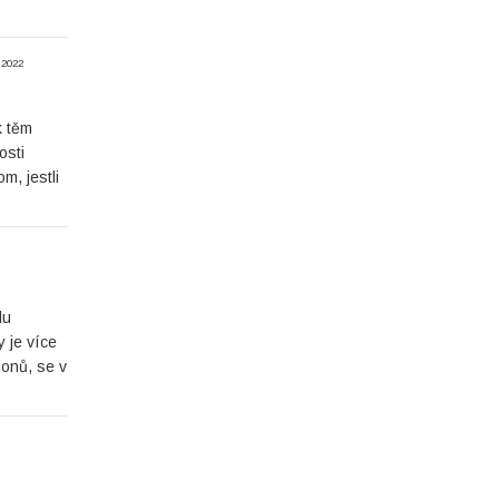
. 2022
k těm
osti
m, jestli
lu
y je více
ionů, se v