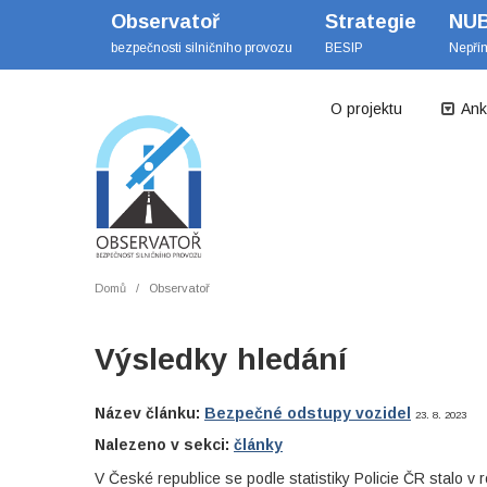
Observatoř
Strategie
NU
bezpečnosti silničního provozu
BESIP
Nepří
O projektu
Ank
Domů
Observatoř
Výsledky hledání
Název článku:
Bezpečné odstupy vozidel
23. 8. 2023
Nalezeno v sekci:
články
V České republice se podle statistiky Policie ČR stalo v