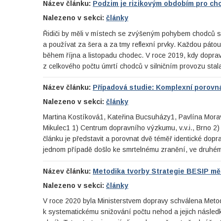
Název článku:
Podzim je rizikovým obdobím pro cho
Nalezeno v sekci:
články
Řidiči by měli v místech se zvýšeným pohybem chodců sní
a používat za šera a za tmy reflexní prvky. Každou páto
během října a listopadu chodec. V roce 2019, kdy dopra
z celkového počtu úmrtí chodců v silničním provozu stal
Název článku:
Případová studie: Komplexní porovn
Nalezeno v sekci:
články
Martina Kostíková1, Kateřina Bucsuházy1, Pavlína Mor
Mikulec1 1) Centrum dopravního výzkumu, v.v.i., Brno 2)
článku je představit a porovnat dvě téměř identické dopra
jednom případě došlo ke smrtelnému zranění, ve druhém
Název článku:
Metodika tvorby Strategie BESIP mě
Nalezeno v sekci:
články
V roce 2020 byla Ministerstvem dopravy schválena Metodi
k systematickému snižování počtu nehod a jejich násled