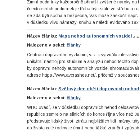
Zimní podmínky každoročně přináší zvýšené nároky na řid
či extrémních podmínek je třeba býti stále ve střehu a rea
se zdá býti suchá a bezpečná, Vás může zaskočit např. 
v důsledku vlivu námrazy, sněhu a náledí evidováno 1
Název článku:
Mapa nehod autonomních vozidel
2. 1
Nalezeno v sekci:
články
Centrum dopravního výzkumu, v. v. i. vytvořilo interakt
unikátní nástroj pro studium a analýzu nehod těchto dop
by dopravní nehody autonomních vozidel shromažďovala.
adrese https://www.avcrashes.net/, přičemž v současno
Název článku:
Světový den obětí dopravních nehod
Nalezeno v sekci:
články
WHO uvádí, že v důsledku dopravních nehod celosvětově 
republice zemřelo na silnicích do konce října více než 38
představuje lidský život, ztrátu nejbližších lidí, mámy
do života celé rodiny je úmrtí nebo těžké zranění způs