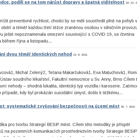
dce, podílí se na tom nárůst dopravy a špatná viditelnost
18. 10. 
žit preventivně rychlost, chodci by se měli soustředit plně na pohyb 
u obětí a téměř každou třetí těžce zraněnou osobou v silničním provozu
vu ještě nepoznamenala omezení související s COVID-19, se čtvrtina
a během října a listopadu…
ání dvou téměř identických nehod
23. 8. 2021
avcová1, Michal Zelený2, Teťana Makarčuková1, Eva Matuchová1, Ro
 Ústav soudního lékařství, Fakultní nemocnice u Sv. Anny, Brno Cílem 
vní nehody – shodná lokalita, identický typ vozidla i karoserie. Zatímc
 případě, kdy byl prokázán suicidální úmysl, došlo k těžkému…
st: systematické zvyšování bezpečnosti na území měst
30. 7. 2021
ka pro tvorbu Strategií BESIP měst. Cílem této metodiky je přispět
ků na pozemních komunikacích prostřednictvím tvorby Strategie BESIP