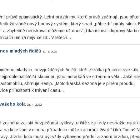
í právě optimistický. Letní prázdniny, které právě začínají, jsou přit
ředložit vládě nový bodový systém, který snad „přibrzdí“ piráty silnic. 
tí a zbytečně neriskovat můžeme už dnes“, říká ministr dopravy Martin
nicích umírá nejvíce lidí. V letech…
nou mladých řidičů
31. 5. 2022
énou mladých, nevyježděných řidičů, kteří zkrátka přecenili své síly
 nejproblematičtější skupinou jsou motorkáři ve středním věku. Jaké ná
če automobilu, shrnuje Besip. „Motorkářská sezona je v plném proudu,
íce příležitostí k trávení času…
 vašeho kola
28. 4. 2022
ejména zajistit bezpečnost cyklisty, určitě se ji tedy nesnažte nijak ob
a na kole vám v mnoha případech může zachránit život,“ říká Tomáš N
avy. Jízdní kolo musí být vždy vybaveno přední a zadní brzdou, před