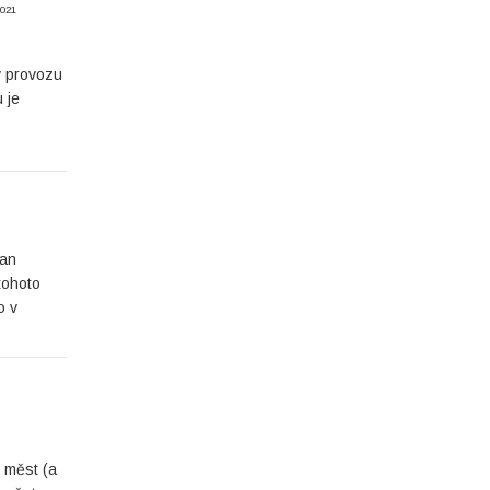
2021
v provozu
 je
man
tohoto
o v
 měst (a