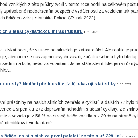
d vzniklých z této příčiny tvořil v tomto roce podíl na celkovém počt
ody způsobené nedodržením bezpečné vzdálenosti za vozidlem tak patř
h řidičem (zdroj: statistika Policie ČR, rok 2022)…
cích a lepší cyklistickou infrastrukturu
1. 11. 2022
získat pocit, že situace na silnicích je katastrofální. Ale realita je jiná
 je, abychom se navzájem nevychovávali, začali u sebe a byli ohledup
i sedím na kole, nebo za volantem. Jsme stále stejní lidé, jen v různýc
ivity…
motoristy? Nedání přednosti v jízdě, ukazují statistiky
3. 10. 2022
ošní prázdniny na našich silnicích zemřelo 9 cyklistů a dalších 77 bylo 
ervenec a srpen k 1 272 dopravním nehodám s účastí cyklisty. Ze zmiň
isty a vozidla je z 58 % na straně řidiče vozidla a z 39 % na straně cyk
ně identifikovat viníka dané…
řidiče, na silnicích za první pololetí zemřelo už 229 lidí
4. 7. 2022