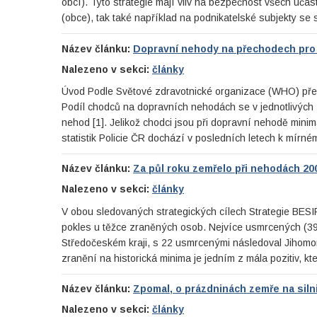
obcí). Tyto strategie mají vliv na bezpečnost všech účas
(obce), tak také například na podnikatelské subjekty se
Název článku:
Dopravní nehody na přechodech pro 
Nalezeno v sekci:
články
Úvod Podle Světové zdravotnické organizace (WHO) předs
Podíl chodců na dopravních nehodách se v jednotlivýc
nehod [1]. Jelikož chodci jsou při dopravní nehodě minimá
statistik Policie ČR dochází v posledních letech k mí
Název článku:
Za půl roku zemřelo při nehodách 200
Nalezeno v sekci:
články
V obou sledovaných strategických cílech Strategie BESI
pokles u těžce zraněných osob. Nejvíce usmrcených (39)
Středočeském kraji, s 22 usmrcenými následoval Jihomor
zranění na historická minima je jedním z mála pozitiv, 
Název článku:
Zpomal, o prázdninách zemře na silnic
Nalezeno v sekci:
články