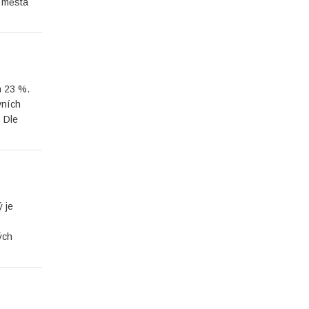
o města
h 23 %.
vních
. Dle
 je
ých