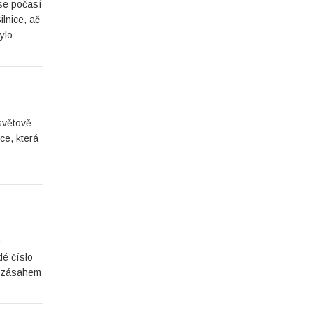
 se počasí
ilnice, ač
ylo
světově
ce, která
é
dé číslo
ým zásahem