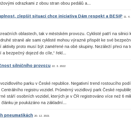
anžovými odrazkami z obou stran obou pedálů a…
plnost, zlepšit situaci chce iniciativa Dám respekt a BESIP
11. 4
ekreačních oblastech, tak v městském provozu. Cyklisté patří na silnici 
 druhé straně ale sami cyklisté mohou výrazně přispět ke své bezpečn
ktivity proto musí být zaměřené na obě skupiny. Nezáleží přeci na to
aví a bezpečný dojezd do cíle,“ řekl…
ečnost silničního provozu
22. 3. 2022
í vozidlového parku v České republice. Negativní trend rostoucího podí
 z Centrálního registru vozidel. Průměrný vozidlový park České republik
rné stáří osobních vozidel, kterých je v ČR registrováno více než 6 mil
ho článku je poukázáno na základní…
ích pneumatikách
20. 12. 2021