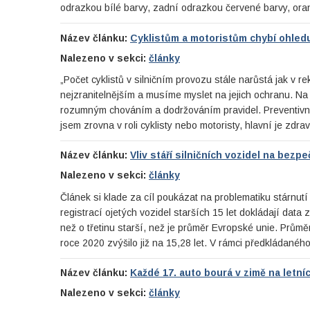
odrazkou bílé barvy, zadní odrazkou červené barvy, or
Název článku:
Cyklistům a motoristům chybí ohledu
Nalezeno v sekci:
články
„Počet cyklistů v silničním provozu stále narůstá jak v r
nejzranitelnějším a musíme myslet na jejich ochranu. Na
rozumným chováním a dodržováním pravidel. Preventivní a
jsem zrovna v roli cyklisty nebo motoristy, hlavní je zdr
Název článku:
Vliv stáří silničních vozidel na bezp
Nalezeno v sekci:
články
Článek si klade za cíl poukázat na problematiku stárnut
registrací ojetých vozidel starších 15 let dokládají data
než o třetinu starší, než je průměr Evropské unie. Průmě
roce 2020 zvýšilo již na 15,28 let. V rámci předkládané
Název článku:
Každé 17. auto bourá v zimě na letn
Nalezeno v sekci:
články