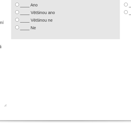
____ Ano
_
____ Většinou ano
_
____ Většinou ne
ní
____ Ne
i