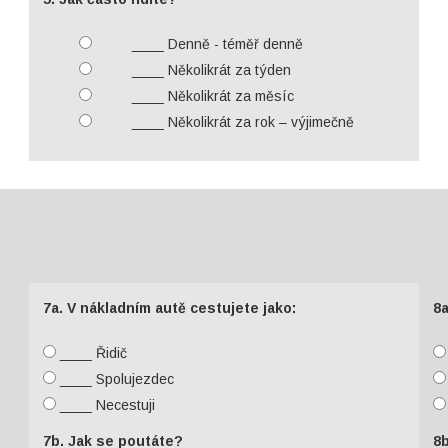
____ Denně - téměř denně
____ Několikrát za týden
____ Několikrát za měsíc
____ Několikrát za rok – výjimečně
7a. V nákladním autě cestujete jako:
8a
____ Řidič
____ Spolujezdec
____ Necestuji
7b. Jak se poutáte?
8b