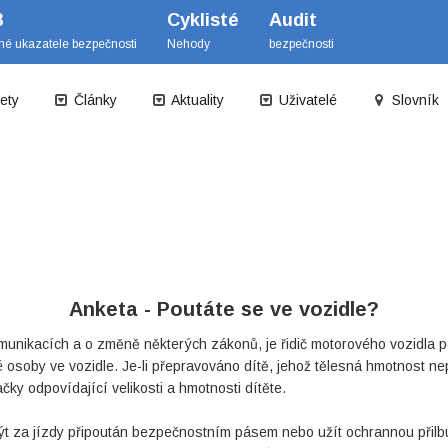
B
Cyklisté
Audit
mé ukazatele bezpečnosti
Nehody
bezpečnosti
ety
Články
Aktuality
Uživatelé
Slovník
Anketa - Poutáte se ve vozidle?
nikacích a o změně některých zákonů, je řidič motorového vozidla po
 osoby ve vozidle. Je-li přepravováno dítě, jehož tělesná hmotnost ne
y odpovídající velikosti a hmotnosti dítěte.
i být za jízdy připoután bezpečnostním pásem nebo užít ochrannou přil