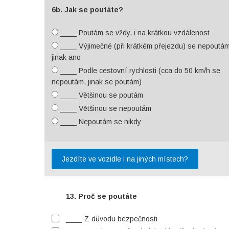
6b. Jak se poutáte?
____ Poutám se vždy, i na krátkou vzdálenost
____ Výjimečně (při krátkém přejezdu) se nepoutám
jinak ano
____ Podle cestovní rychlosti (cca do 50 km/h se
nepoutám, jinak se poutám)
____ Většinou se poutám
____ Většinou se nepoutám
____ Nepoutám se nikdy
Jezdíte ve vozidle i na jiných místech?
13. Proč se poutáte
____ Z důvodu bezpečnosti