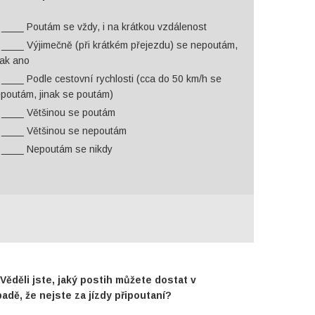
____ Poutám se vždy, i na krátkou vzdálenost
____ Výjimečně (při krátkém přejezdu) se nepoutám,
nak ano
____ Podle cestovní rychlosti (cca do 50 km/h se
poutám, jinak se poutám)
____ Většinou se poutám
____ Většinou se nepoutám
____ Nepoutám se nikdy
 Věděli jste, jaký postih můžete dostat v
padě, že nejste za jízdy připoutaní?