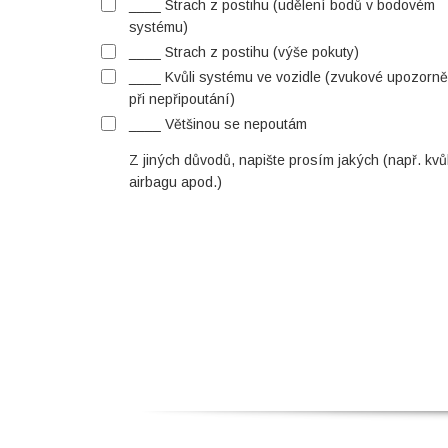
____ Strach z postihu (udělení bodů v bodovém
systému)
____ Strach z postihu (výše pokuty)
____ Kvůli systému ve vozidle (zvukové upozorně
při nepřipoutání)
____ Většinou se nepoutám
Z jiných důvodů, napište prosím jakých (např. kvůl
airbagu apod.)