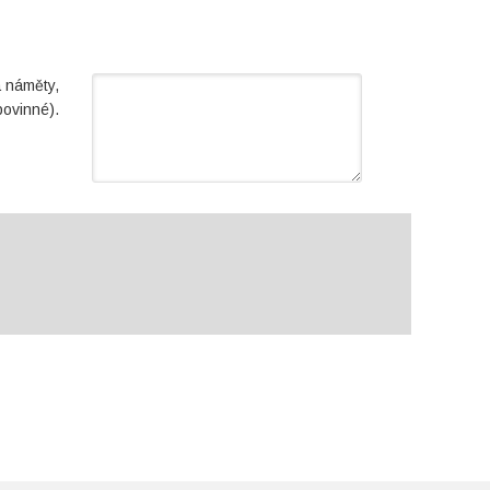
a náměty,
povinné).