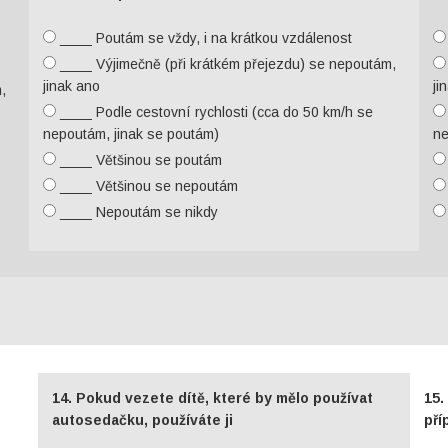
____ Poutám se vždy, i na krátkou vzdálenost
____ Výjimečně (při krátkém přejezdu) se nepoutám,
jinak ano
ji
,
____ Podle cestovní rychlosti (cca do 50 km/h se
nepoutám, jinak se poutám)
ne
____ Většinou se poutám
____ Většinou se nepoutám
____ Nepoutám se nikdy
14. Pokud vezete dítě, které by mělo používat
15.
autosedačku, používáte ji
pří