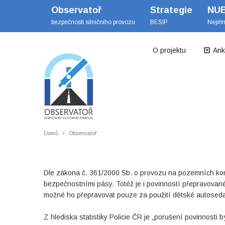
Observatoř
Strategie
NU
bezpečnosti silničního provozu
BESIP
Nepří
O projektu
Ank
Domů
Observatoř
Dle zákona č. 361/2000 Sb. o provozu na pozemních komu
bezpečnostními pásy. Totéž je i povinností přepravované
možné ho přepravovat pouze za použití dětské autosedačk
Z hlediska statistiky Policie ČR je „porušení povinnost