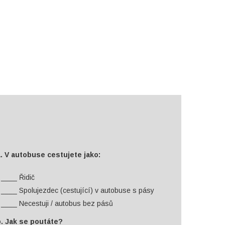
. V autobuse cestujete jako:
____ Řidič
____ Spolujezdec (cestující) v autobuse s pásy
____ Necestuji / autobus bez pásů
. Jak se poutáte?