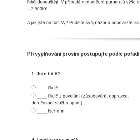
řidiči dopouštějí. V případě nedodržení paragrafů výše
– 2 500Kč.
A jak jste na tom Vy? Přidejte svůj názor a odpovězte na
Při vyplňování prosím postupujte podle pořadí
1. Jste řidič?
____ Řidič
____ Řidič z povolání (zásobování, dopravce,
doručovací služba apod.)
____ Neřídím
4. Uveďte prosím věk