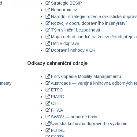
d
Strategie BESIP
Nebouram.cz
Národní strategie rozvoje cyklistické doprav
Rozvoj v oboru dopravního inženýrství
Tým silniční bezpečnosti
Mapa nehod chodců na železničních přejez
Děti v dopravě
Dopravní nehody v ČR
Odkazy zahraniční zdroje
Encyklopedie Mobility Managementu
 městy
Austroads — veřejná knihovna odborných t
ETSC
PIARC
CIHT
FHWA
SWOV — odborné texty
Švédská knihovna dopravního výzkumu
FEHRL