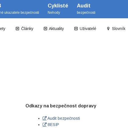
B
Cyklisté
Audit
mé ukazatele bezpečnosti
Nehody
bezpečnosti
ety
Články
Aktuality
Uživatelé
Slovník
Odkazy na bezpečnost dopravy
Audit bezpečnosti
BESIP