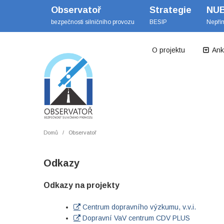
Observatoř
Strategie
NU
bezpečnosti silničního provozu
BESIP
Nepří
O projektu
Ank
Domů
Observatoř
Odkazy
Odkazy na projekty
Centrum dopravního výzkumu, v.v.i.
Dopravní VaV centrum CDV PLUS