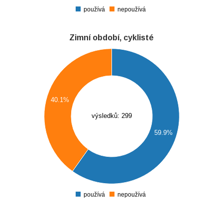
0
používá
nepoužívá
0
Zimní období, cyklisté
0
0
0
40.1%
výsledků: 299
0
59.9%
0
0
0
používá
nepoužívá
0