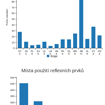
80
70
Počet odeslání
60
50
40
30
20
10
0
ST
JH
PL
KV
UL
LB
HK
PA
OL
MS
JM
ZL
VY
PH
C
C
K
K
K
K
K
K
K
K
H
K
S
A
Kraje
Místa použití reflexních prvků
500
450
400
350
300