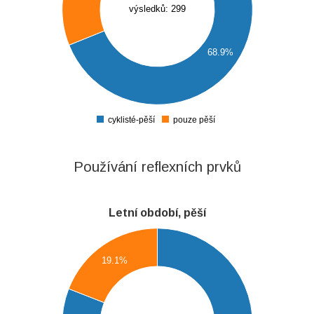
výsledků: 299
150
140
130
68.9%
120
110
100
90
cyklisté-pěší
pouze pěší
0
Používání reflexních prvků
Letní období, pěší
0
0
19.1%
0
0
0