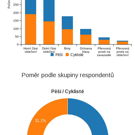
Počet
250
200
150
100
50
0
Horní část
Dolní část
Boty
Ochrana
Přenosný
Přenosný
oblečení
oblečení
hlavy
prvek na
prvek na
Pěší
Cyklisté
zavazadle
oblečení
Poměr podle skupiny respondentů
Pěší / Cyklisté
210
200
190
31.1%
180
170
160