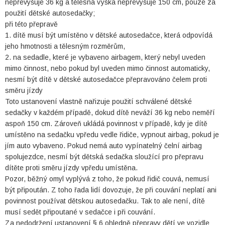
nepřevyšuje 36 kg a tělesná výška nepřevyšuje 150 cm, pouze za
použití dětské autosedačky;
při této přepravě
1. dítě musí být umístěno v dětské autosedačce, která odpovídá
jeho hmotnosti a tělesným rozměrům,
2. na sedadle, které je vybaveno airbagem, který nebyl uveden
mimo činnost, nebo pokud byl uveden mimo činnost automaticky,
nesmí být dítě v dětské autosedačce přepravováno čelem proti
směru jízdy
Toto ustanovení vlastně nařizuje použití schválené dětské
sedačky v každém případě, dokud dítě neváží 36 kg nebo neměří
aspoň 150 cm. Zároveň ukládá povinnost v případě, kdy je dítě
umístěno na sedačku vpředu vedle řidiče, vypnout airbag, pokud je
jím auto vybaveno. Pokud nemá auto vypínatelný čelní airbag
spolujezdce, nesmí být dětská sedačka sloužící pro přepravu
dítěte proti směru jízdy vpředu umístěna.
Pozor, běžný omyl vyplývá z toho, že pokud řidič couvá, nemusí
být připoután. Z toho řada lidí dovozuje, že při couvání neplatí ani
povinnost používat dětskou autosedačku. Tak to ale není, dítě
musí sedět připoutané v sedačce i při couvání.
Za nedodržení ustanovení § 6 ohledně přepravy dětí ve vozidle