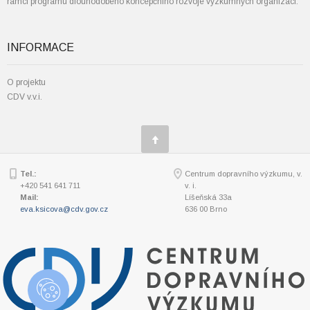
rámci programu dlouhodobého koncepčního rozvoje výzkumných organizací.
INFORMACE
O projektu
CDV v.v.i.
Tel.:
Centrum dopravního výzkumu, v.
+420 541 641 711
v. i.
Mail:
Líšeňská 33a
eva.ksicova@cdv.gov.cz
636 00 Brno