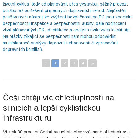
životní cyklus, tedy od plánování, přes výstavbu, běžný provoz,
údržbu, až po řešení případných dopravních nehod. Nejčastěji
používanými nástroji ke zvýšení bezpečnosti na PK jsou speciální
bezpečnostní inspekce a bezpečnostní audity, dále hodnocení
vlivů plánovaných PK, identifikace a analýza rizikových lokalit atp.
Na otázky týkající se bezpečnosti nám mohou odpovědět
multifaktorové analýzy dopravní nehodovosti či zpracování
dopravních konfliktů.
«
»
1
2
3
4
Češi chtějí víc ohleduplnosti na
silnicích a lepší cyklistickou
infrastrukturu
Víc jak 80 procent Čechů by uvítalo více vzájemné ohleduplnosti