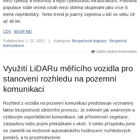
mezi cyklisty a motoristy a lepší cyklistickou infrastrukturu. Polovina
populace stále vnímá vztah mezi oběma skupinami jako více či
méně nepřátelský. Tento trend je patrný zejména u lidí ve věku 18
až 40 let.
CDV
,
BESIP MD
Publikováno: 1. 11. 2022
|
Kategorie:
Bezpečnost dopravy
,
Bezpečná
komunikace
Zatím žádné komentáře
Využití LiDARu měřícího vozidla pro
stanovení rozhledu na pozemní
komunikaci
Rozhled z vozidla na pozemní komunikaci představuje významný
faktor bezpečnosti silničního provozu. Je ovlivněn jak směrovým a
výškovým uspořádáním komunikace, tak přítomností vegetace,
zástavbou nebo jinými překážkami v okolí. V tomto příspěvku jsme
se zaměřili na možnosti automatického hodnocení rozhledových
poměrů, a to prostřednictvím