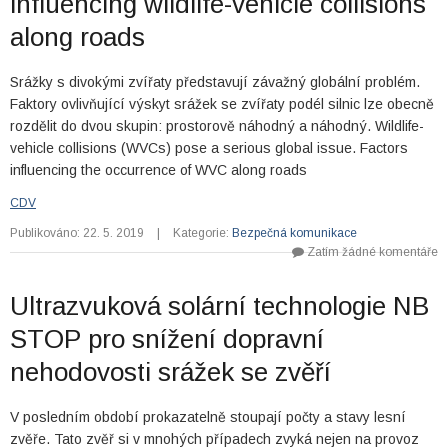
influencing wildlife-vehicle collisions
along roads
Srážky s divokými zvířaty představují závažný globální problém.
Faktory ovlivňující výskyt srážek se zvířaty podél silnic lze obecně
rozdělit do dvou skupin: prostorově náhodný a náhodný. Wildlife-
vehicle collisions (WVCs) pose a serious global issue. Factors
influencing the occurrence of WVC along roads
CDV
Publikováno: 22. 5. 2019
|
Kategorie:
Bezpečná komunikace
Zatím žádné komentáře
Ultrazvuková solární technologie NB
STOP pro snížení dopravní
nehodovosti srážek se zvěří
V posledním období prokazatelně stoupají počty a stavy lesní
zvěře. Tato zvěř si v mnohých případech zvyká nejen na provoz