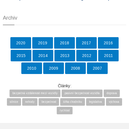
Archiv
2020
2019
2018
2017
2016
2015
2014
2013
2012
2011
2010
2009
2008
2007
Články:
bezpečná vzdálenost mezi vozidly
pasivní bezpečnost vozidla
doprava
silnice
nehody
bezpečnost
šířka chodníku
legislativa
výchova
rychlost