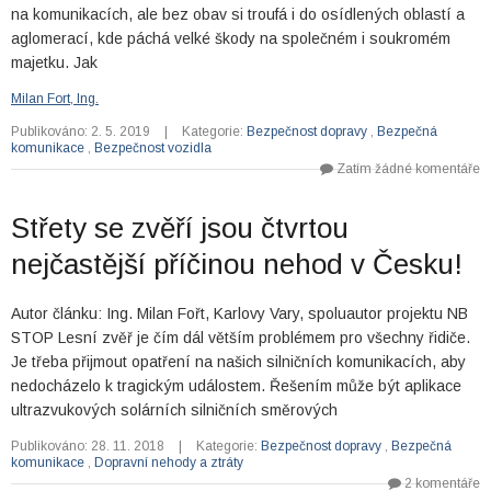
na komunikacích, ale bez obav si troufá i do osídlených oblastí a
aglomerací, kde páchá velké škody na společném i soukromém
majetku. Jak
Milan Fort, Ing.
Publikováno: 2. 5. 2019
|
Kategorie:
Bezpečnost dopravy
,
Bezpečná
komunikace
,
Bezpečnost vozidla
Zatím žádné komentáře
Střety se zvěří jsou čtvrtou
nejčastější příčinou nehod v Česku!
Autor článku: Ing. Milan Fořt, Karlovy Vary, spoluautor projektu NB
STOP Lesní zvěř je čím dál větším problémem pro všechny řidiče.
Je třeba přijmout opatření na našich silničních komunikacích, aby
nedocházelo k tragickým událostem. Řešením může být aplikace
ultrazvukových solárních silničních směrových
Publikováno: 28. 11. 2018
|
Kategorie:
Bezpečnost dopravy
,
Bezpečná
komunikace
,
Dopravní nehody a ztráty
2 komentáře