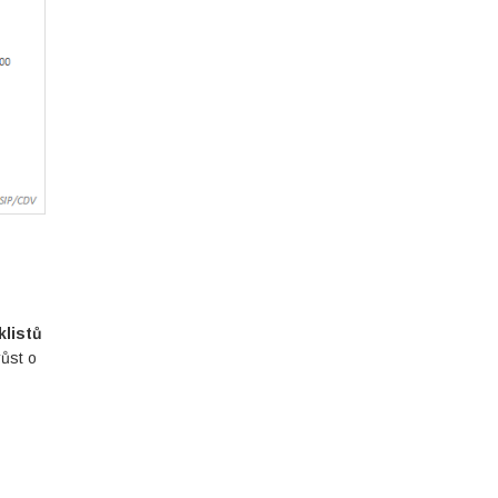
klistů
růst o