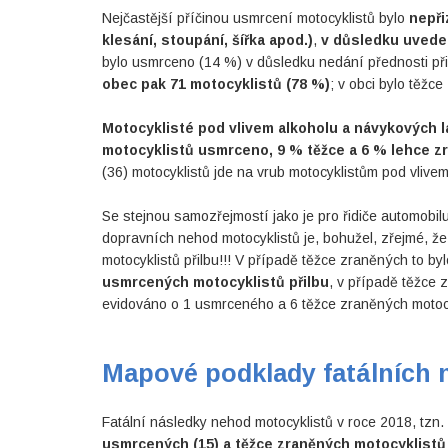
Nejčastější příčinou usmrcení motocyklistů bylo
nepři
klesání, stoupání, šířka apod.)
,
v důsledku uveden
bylo usmrceno (14 %) v důsledku nedání přednosti př
obec pak 71 motocyklistů (78 %)
; v obci bylo těžc
Motocyklisté pod vlivem alkoholu a návykových lá
motocyklistů usmrceno, 9 % těžce a 6 % lehce z
(36) motocyklistů jde na vrub motocyklistům pod vlivem
Se stejnou samozřejmostí jako je pro řidiče automobil
dopravních nehod motocyklistů je, bohužel, zřejmé, ž
motocyklistů přilbu!!! V případě těžce zraněných to 
usmrcených motocyklistů přilbu
, v případě těžce 
evidováno o 1 usmrceného a 6 těžce zraněných motocykli
Mapové podklady fatálních 
Fatální následky nehod motocyklistů v roce 2018, tzn
usmrcených (15) a těžce zraněných motocyklistů 