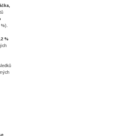
áčka,
tů
o
 %).
12 %
ných
sledků
ených
se