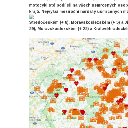
motocyklisté podíleli na všech usmrcených osobá
krajů. Nejvyšší meziroční nárůsty usmrcených mo
Středočeském (+ 8), Moravskoslezském (+ 5) a J
29), Moravskoslezském (+ 22) a Královéhradeckém 