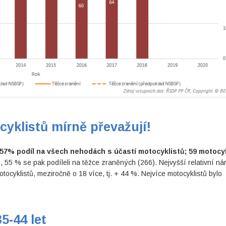
cyklistů mírně převažují!
j. 57% podíl na všech nehodách s účastí motocyklistů; 59 motocy
%
, 55 % se pak podíleli na těžce zraněných (266). Nejvyšší relativní ná
ocyklistů, meziročně o 18 více, tj. + 44 %. Nejvíce motocyklistů bylo
5-44 let