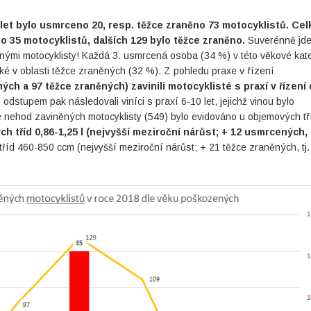
 let bylo usmrceno 20, resp. těžce zraněno 73 motocyklistů. Ce
o 35 motocyklistů, dalších 129 bylo těžce zraněno.
Suverénně jde
nými motocyklisty! Každá 3. usmrcená osoba (34 %) v této věkové kate
ké v oblasti těžce zraněných (32 %). Z pohledu praxe v řízení
ch a 97 těžce zraněných) zavinili motocyklisté s praxí v řízení 
dstupem pak následovali viníci s praxí 6-10 let, jejichž vinou bylo
 nehod zaviněných motocyklisty (549) bylo evidováno u objemových tř
 tříd 0,86-1,25 l (nejvyšší meziroční nárůst; + 12 usmrcených, t
říd 460-850 ccm (nejvyšší meziroční nárůst; + 21 těžce zraněných, tj.