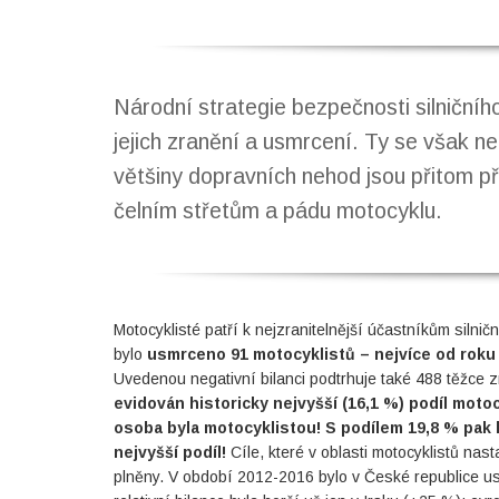
Národní strategie bezpečnosti silničního
jejich zranění a usmrcení. Ty se však ne
většiny dopravních nehod jsou přitom př
čelním střetům a pádu motocyklu.
Motocyklisté patří k nejzranitelnější účastníkům silni
bylo
usmrceno 91 motocyklistů – nejvíce od roku
Uvedenou negativní bilanci podtrhuje také 488 těžce z
evidován historicky nejvyšší (16,1 %) podíl mot
osoba byla motocyklistou! S podílem 19,8 % pak 
nejvyšší podíl!
Cíle, které v oblasti motocyklistů nas
plněny. V období 2012-2016 bylo v České republice u