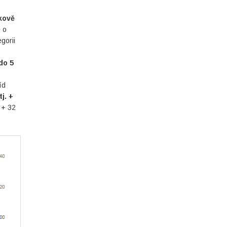
lkově
 o
gorii
do 5
íd
j. +
 + 32