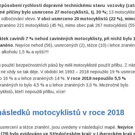
způsobení rychlosti dopravně technickému stavu vozovky (zat
é příčiny bylo usmrceno 27 motocyklistů, tj. 30 %;
13 motocyklis
i odbočování vlevo.
V obci usmrceno 20 motocyklistů (22 %), mim
e zraněno 221 motocyklistů (45 %), mimo obec pak 267 motocyklistů (55
tek zavinili 7 % nehod zaviněných motocyklisty, při nichž bylo 
raněno
. Nejvíce nehod (56), usmrcených (2), těžce (10) i lehce zraně
 alkoholu 1,5 ‰ a vyšší!!!
u použití bezpečnostních pásů by měli motocyklisté použít přilbu. Z ná
e ne vždy se tak děje. V období let 1993 – 2018 nepoužilo 19 % usmrc
bylo 16 % a u lehce zraněných 14 %.
V roce 2018 nepoužilo 5,5 %
zraněných to bylo 4,5 % a u lehce zraněných 3,0 %. Meziročně bylo
stů, kteří nepoužili přilbu, více!
následků motocyklistů v roce 2018
. usmrcení a těžce zranění, jsou uvedeny v následující mapě.
Nejvíce
(79) bylo evidováno ve Středočeském kraji; v Libereckém kraji 