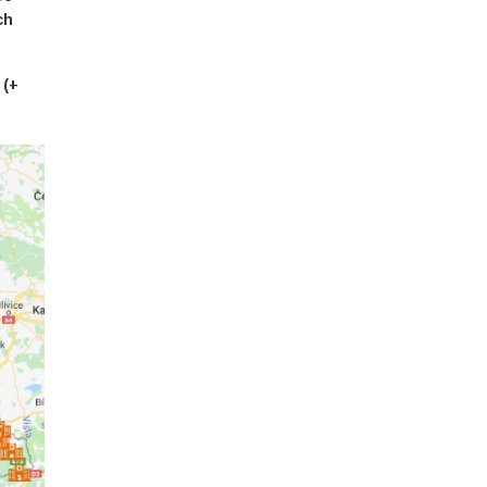
ch
 (+