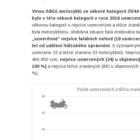
Vinou řidičů motocyklů ve věkové kategorii 35/44
bylo v této věkové kategorii v roce 2018 usmrcen
věkovou kategorii s nejvíce usmrcenými a těžce zraně
byla motocyklistou, obdobná situace byla evidována ta
„suverénně“ nejvíce fatálních nehod (18 usmrcený
let od udělení řidičského oprávnění
. S významným o
usmrceno 10 a těžce zraněno 53 motocyklistů. Nejvíce
460-850 ccm,
nejvíce usmrcených (24) u objemových
100 %)
a nejvíce těžce zraněných (86) u objemových t
%).