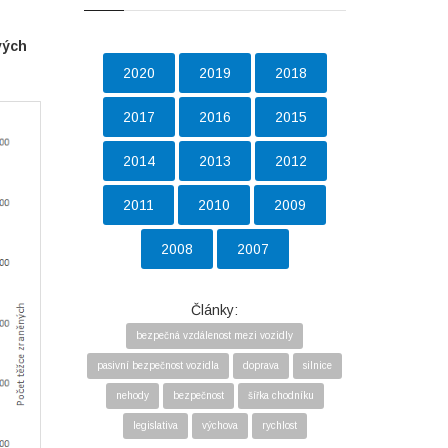
vých
2020
2019
2018
2017
2016
2015
2014
2013
2012
2011
2010
2009
2008
2007
Články:
bezpečná vzdálenost mezi vozidly
pasivní bezpečnost vozidla
doprava
silnice
nehody
bezpečnost
šířka chodníku
legislativa
výchova
rychlost