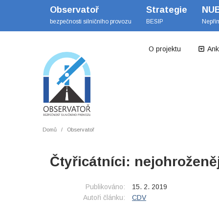
Observatoř
Strategie
NU
bezpečnosti silničního provozu
BESIP
Nepří
O projektu
Ank
Domů
Observatoř
Čtyřicátníci: nejohroženě
Publikováno:
15. 2. 2019
Autoři článku:
CDV