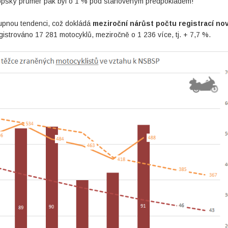
 evropský průměr pak byl o 1 % pod stanoveným předpokladem!
tupnou tendenci, což dokládá
meziroční nárůst počtu registrací no
istrováno 17 281 motocyklů, meziročně o 1 236 více, tj. + 7,7 %.