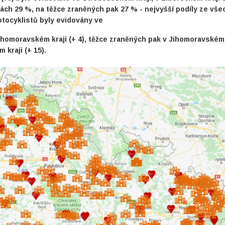
ch 29 %, na těžce zraněných pak 27 % - nejvyšší podíly ze vše
tocyklistů byly evidovány ve
ihomoravském kraji (+ 4), těžce zraněných pak v Jihomoravském
kraji (+ 15).