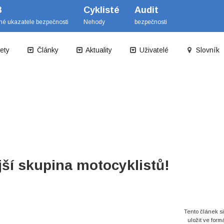
B
Cyklisté
Audit
mé ukazatele bezpečnosti
Nehody
bezpečnosti
ety
Články
Aktuality
Uživatelé
Slovník
jší skupina motocyklistů!
Tento článek s
uložit ve form