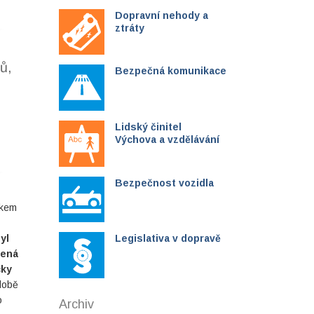
Dopravní nehody a
ztráty
ů,
Bezpečná komunikace
Lidský činitel
Výchova a vzdělávání
Bezpečnost vozidla
kem
yl
Legislativa v dopravě
cená
cky
odobě
o
Archiv