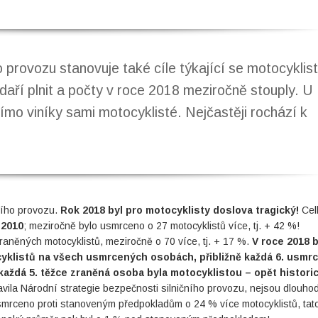
 provozu stanovuje také cíle týkající se motocyklist
daří plnit a počty v roce 2018 meziročně stouply. U
ímo viníky sami motocyklisté. Nejčastěji rochází k
čního provozu.
Rok 2018 byl pro motocyklisty doslova tragický!
Cel
 2010
; meziročně bylo usmrceno o 27 motocyklistů více, tj. + 42 %!
raněných motocyklistů, meziročně o 70 více, tj. + 17 %.
V roce 2018 b
ocyklistů na všech usmrcených osobách, přibližně každá 6. usmr
každá 5. těžce zraněná osoba byla motocyklistou – opět histori
tavila Národní strategie bezpečnosti silničního provozu, nejsou dlouh
smrceno proti stanoveným předpokladům o 24 % více motocyklistů, tat