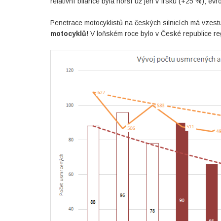
relativní bilance byla horší už jen v Irsku (+25 %);
Penetrace motocyklistů na českých silnicích má vzes
motocyklů!
V loňském roce bylo v České republice reg