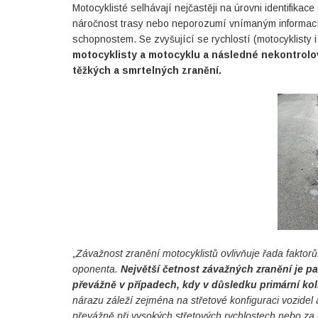
Motocyklisté selhávají nejčastěji na úrovni identifika
náročnost trasy nebo neporozumí vnímaným informací
schopnostem. Se zvyšující se rychlostí (motocyklisty i
motocyklisty a motocyklu a následné nekontrolov
těžkých a smrtelných zranění.
„
Závažnost zranění motocyklistů ovlivňuje řada faktorů.
oponenta.
Největší četnost závažných zranění je p
převážně v případech, kdy v důsledku primární ko
nárazu záleží zejména na střetové konfiguraci vozidel
převážně při vysokých střetových rychlostech nebo za