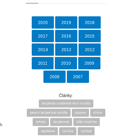
2020
2019
2018
2017
2016
2015
2014
2013
2012
2011
2010
2009
2008
2007
Články:
bezpečná vzdálenost mezi vozidly
pasivní bezpečnost vozidla
doprava
silnice
nehody
bezpečnost
šířka chodníku
ch
legislativa
výchova
rychlost