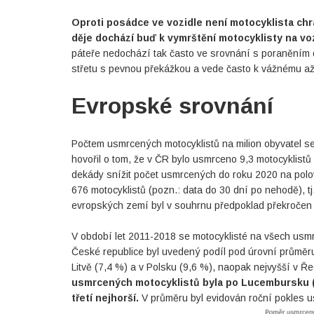
Oproti posádce ve vozidle není motocyklista ch
děje dochází buď k vymrštění motocyklisty na vo
páteře nedochází tak často ve srovnání s poraněním 
střetu s pevnou překážkou a vede často k vážnému a
Evropské srovnání
Počtem usmrcených motocyklistů na milion obyvatel se
hovořil o tom, že v ČR bylo usmrceno 9,3 motocyklistů
dekády snížit počet usmrcených do roku 2020 na polo
676 motocyklistů (pozn.: data do 30 dní po nehodě), 
evropských zemí byl v souhrnu předpoklad překročen
V období let 2011-2018 se motocyklisté na všech usmr
České republice byl uvedený podíl pod úrovní průměr
Litvě (7,4 %) a v Polsku (9,6 %), naopak nejvyšší v Řec
usmrcených motocyklistů byla po Lucembursku (+
třetí nejhorší.
V průměru byl evidován roční pokles u