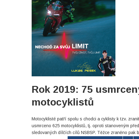
Rok 2019: 75 usmrcen
motocyklistů
Motocyklisté patří spolu s chodci a cyklisty k tzv. zr
usmrceno 625 motocyklistů, tj. oproti stanoveným před
sledovaných dílčích cílů NSBSP. Těžce zraněno pak by