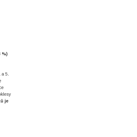
3 %)
 a 5.
e
ce
oklesy
ů je