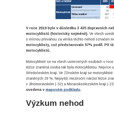
V roce 2019 bylo v důsledku 3 435 dopravních ne
motocyklistů (historicky nejméně).
Ve všech uvede
s mírnou převahou za viníka těchto nehod označen mo
motocyklisty, což představovalo 57% podíl. Při 
motocyklistů.
Motocyklisté se na všech usmrcených osobách v roce 
těžce zraněná osoba tak byla motocyklistou. Nejvíce 
Středočeském kraji. Ve Zlínském kraji se motocyklist
zraněných 29 %. Nejvyšší meziroční nárůst těžce zran
v Jihomoravském (-32) a Moravskoslezském kraji (-23
uvedena v
mapovém podkladu
.
Výzkum nehod