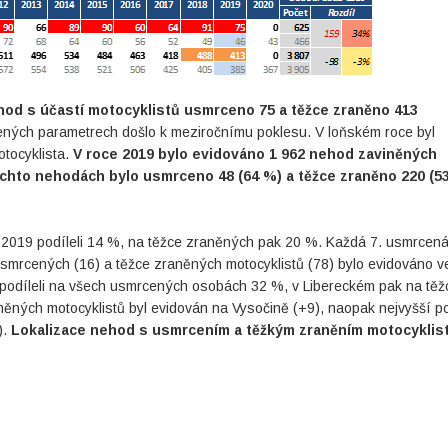
hod s účastí motocyklistů usmrceno 75 a těžce zraněno 413
ných parametrech došlo k meziročnímu poklesu. V loňském roce byl
tocyklista.
V roce 2019 bylo evidováno 1 962 nehod zaviněných
těchto nehodách bylo usmrceno 48 (64 %) a těžce zraněno 220 (5
2019 podíleli 14 %, na těžce zraněných pak 20 %. Každá 7. usmrcená
usmrcených (16) a těžce zraněných motocyklistů (78) bylo evidováno v
é podíleli na všech usmrcených osobách 32 %, v Libereckém pak na těž
ěných motocyklistů byl evidován na Vysočině (+9), naopak nejvyšší p
).
Lokalizace nehod s usmrcením a těžkým zraněním motocyklist