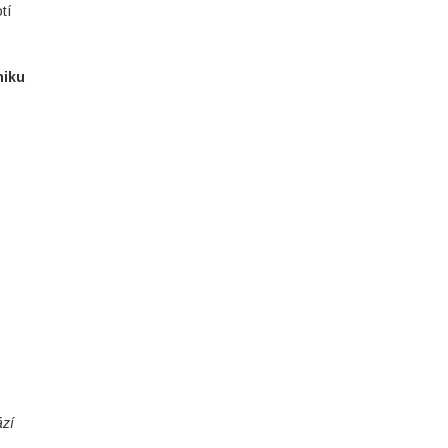
tí
niku
ází