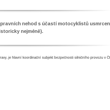
dopravních nehod s účastí motocyklistů usmrce
istoricky nejméně).
avy, je hlavní koordinační subjekt bezpečnosti silničního provozu v Č