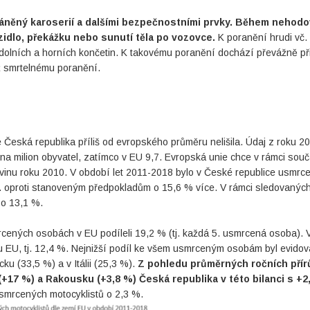
ráněný karoserií a dalšími bezpečnostními prvky. Během nehod
zidlo, překážku nebo sunutí těla po vozovce.
K poranění hrudi vč.
dolních a horních končetin. K takovému poranění dochází převážně př
ž smrtelnému poranění.
 Česká republika příliš od evropského průměru nelišila. Údaj z roku 2
 na milion obyvatel, zatímco v EU 9,7. Evropská unie chce v rámci sou
vinu roku 2010. V období let 2011-2018 bylo v České republice usmrc
tj. oproti stanoveným předpokladům o 15,6 % více. V rámci sledovanýc
 o 13,1 %.
cených osobách v EU podíleli 19,2 % (tj. každá 5. usmrcená osoba). 
u EU, tj. 12,4 %. Nejnižší podíl ke všem usmrceným osobám byl evidov
ku (33,5 %) a v Itálii (25,3 %).
Z pohledu průměrných ročních přír
17 %) a Rakousku (+3,8 %) Česká republika v této bilanci s +2
smrcených motocyklistů o 2,3 %.