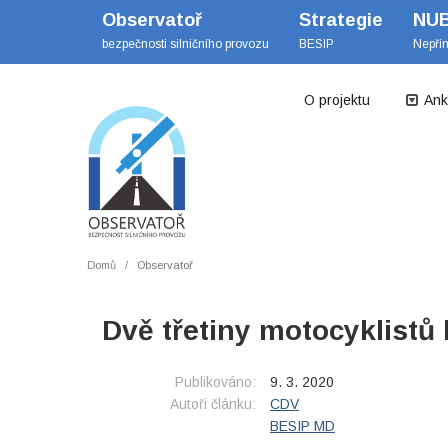
Observatoř
Strategie
NU
bezpečnosti silničního provozu
BESIP
Nepří
O projektu
Ank
Domů
Observatoř
Dvě třetiny motocyklistů
Publikováno:
9. 3. 2020
Autoři článku:
CDV
BESIP MD