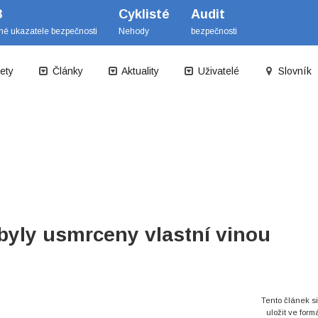
B
Cyklisté
Audit
mé ukazatele bezpečnosti
Nehody
bezpečnosti
ety
Články
Aktuality
Uživatelé
Slovník
 byly usmrceny vlastní vinou
Tento článek s
uložit ve form