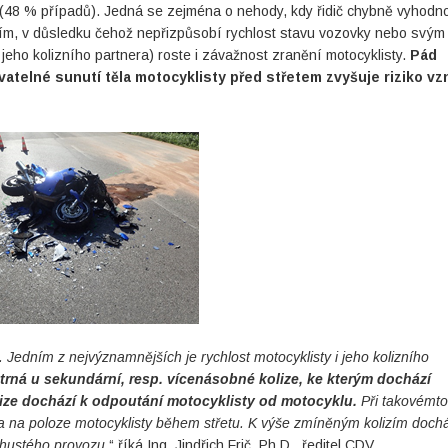
ce (48 % případů). Jedná se zejména o nehody, kdy řidič chybně vyhodno
m, v důsledku čehož nepřizpůsobí rychlost stavu vozovky nebo svým
 jeho kolizního partnera) roste i závažnost zranění motocyklisty.
Pád
atelné sunutí těla motocyklisty před střetem zvyšuje riziko vz
 Jedním z nejvýznamnějších je rychlost motocyklisty i jeho kolizního
atrná u sekundární, resp. vícenásobné kolize, ke kterým dochází
lize dochází k odpoutání motocyklisty od motocyklu.
Při takovémto
 a na poloze motocyklisty během střetu. K výše zmíněným kolizím doch
 hustého provozu,
“ říká Ing. Jindřich Frič, Ph.D., ředitel CDV.