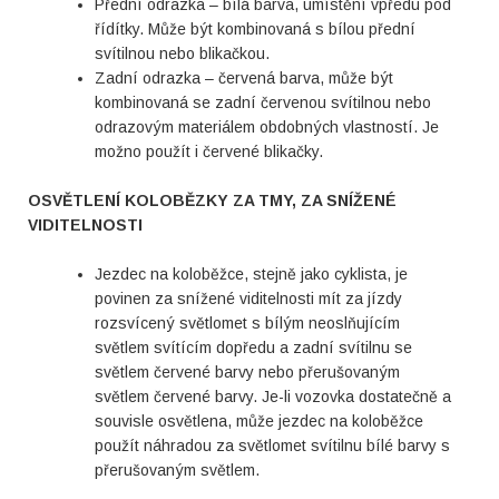
Přední odrazka – bílá barva, umístění vpředu pod
řídítky. Může být kombinovaná s bílou přední
svítilnou nebo blikačkou.
Zadní odrazka – červená barva, může být
kombinovaná se zadní červenou svítilnou nebo
odrazovým materiálem obdobných vlastností. Je
možno použít i červené blikačky.
OSVĚTLENÍ KOLOBĚZKY ZA TMY, ZA SNÍŽENÉ
VIDITELNOSTI
Jezdec na koloběžce, stejně jako cyklista, je
povinen za snížené viditelnosti mít za jízdy
rozsvícený světlomet s bílým neoslňujícím
světlem svítícím dopředu a zadní svítilnu se
světlem červené barvy nebo přerušovaným
světlem červené barvy. Je-li vozovka dostatečně a
souvisle osvětlena, může jezdec na koloběžce
použít náhradou za světlomet svítilnu bílé barvy s
přerušovaným světlem.