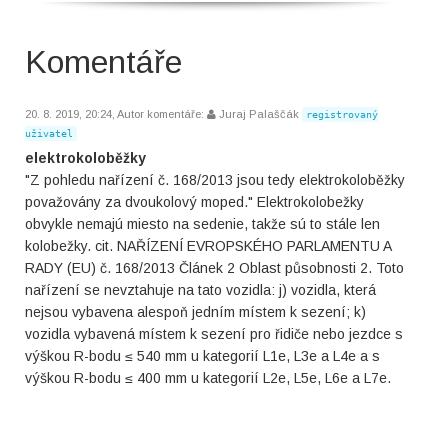
Komentáře
20. 8. 2019, 20:24, Autor komentáře:
Juraj Palaščák
registrovaný
uživatel
elektrokoloběžky
"Z pohledu nařízení č. 168/2013 jsou tedy elektrokoloběžky
považovány za dvoukolový moped." Elektrokolobežky
obvykle nemajú miesto na sedenie, takže sú to stále len
kolobežky. cit. NAŘÍZENÍ EVROPSKÉHO PARLAMENTU A
RADY (EU) č. 168/2013 Článek 2 Oblast působnosti 2. Toto
nařízení se nevztahuje na tato vozidla: j) vozidla, která
nejsou vybavena alespoň jedním místem k sezení; k)
vozidla vybavená místem k sezení pro řidiče nebo jezdce s
výškou R-bodu ≤ 540 mm u kategorií L1e, L3e a L4e a s
výškou R-bodu ≤ 400 mm u kategorií L2e, L5e, L6e a L7e.