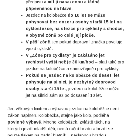
předpisu
a mít ji nasazenou a řádně
připevněnou na hlavě
.
Jezdec na koloběžce
do 10 let se může
pohybovat bez dozoru osoby starší 15 let na
cyklostezce, na stezce pro cyklisty a chodce,
v obytné zóně po celé její ploše
.
V pěší zóně
, jen pokud dopravní značka povoluje
vjezd cyklistů.
V „Zóně pro cyklisty“ je zakázáno jet
rychlostí vyšší než je 30 km/hod
– platí také pro
jezdce na koloběžce a samozřejmě i pro cyklisty.
Pokud se jezdec na koloběžce do deseti let
pohybuje na silnici, je nezbytný doprovod
osoby starší 15 let
, jezdec na koloběžce může
jet na silnici sám až po dosažení 10 let.
Jen věkovým limitem a výbavou jezdce na koloběžce není
zákon naplněn. Koloběžka, stejně jako kolo, podléhá
povinné výbavě
. Mnoho koloběžek, zvláště těch, na
kterých jezdí mladší děti, nemá ruční brzdu a brzdí se
pouze tlakem na zadní blatník – nášlapnou brzdou.