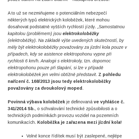
A to už se nezmiňujeme o potenciálním nebezpečí
některých typů elektrických koloběžek, které mohou
dosahovat podstatně vyšších rychlostí jízdy. „
Samostatnou
kapitolou (problémem) jsou
elektrokoloběžky
(elektroběžky). Na základě výše uvedených skutečností, by
měly být elektrokoloběžky považovány za jízdní kola pouze v
případech, kdy se asistence elektropohonu vypne při
rychlosti 6 km/h. Analogii s elektrokoly, tzn. dopomoc
elektropohonu pouze při šlapání, si lze v případě
elektrokoloběžek jen velmi obtížně představit
.
Z pohledu
nařízení č. 168/2013 jsou tedy elektrokoloběžky
považovány za dvoukolový moped
.
Povinná výbava koloběžek
je definovaná
ve vyhlášce č.
341/2014 Sb.
, o schvalování technické způsobilosti a o
technických podmínkách provozu vozidel na pozemních
komunikacích.
Koloběžka je zařazena mezi jízdní kola!
Volné konce řídítek musí být zaslepené, nejlépe