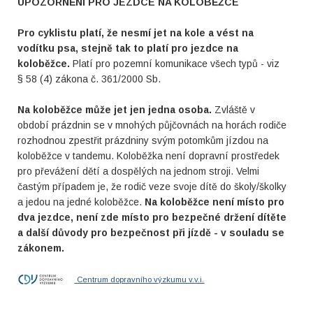
UPOZORNĚNÍ PRO JEZDCE NA KOLOBĚŽCE
Pro cyklistu platí, že nesmí jet na kole a vést na
vodítku psa, stejně tak to platí pro jezdce na
koloběžce.
Platí pro pozemní komunikace všech typů - viz
§ 58 (4) zákona č. 361/2000 Sb.
Na koloběžce může jet jen jedna osoba.
Zvláště v
období prázdnin se v mnohých půjčovnách na horách rodiče
rozhodnou zpestřit prázdniny svým potomkům jízdou na
koloběžce v tandemu. Koloběžka není dopravní prostředek
pro převážení dětí a dospělých na jednom stroji. Velmi
častým případem je, že rodič veze svoje dítě do školy/školky
a jedou na jedné koloběžce.
Na koloběžce není místo pro
dva jezdce, není zde místo pro bezpečné držení dítěte
a další důvody pro bezpečnost při jízdě - v souladu se
zákonem.
Centrum dopravního výzkumu v.v.i.