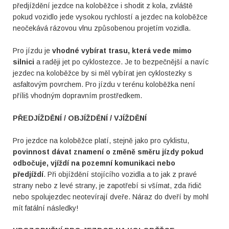
předjíždění jezdce na koloběžce i shodit z kola, zvláště
pokud vozidlo jede vysokou rychlostí a jezdec na koloběžce
neočekává rázovou vlnu způsobenou projetím vozidla.
Pro jízdu je
vhodné vybírat trasu, která vede mimo
silnici
a raději jet po cyklostezce. Je to bezpečnější a navíc
jezdec na koloběžce by si měl vybírat jen cyklostezky s
asfaltovým povrchem. Pro jízdu v terénu koloběžka není
příliš vhodným dopravním prostředkem.
PŘEDJÍŽDĚNÍ / OBJÍŽDĚNÍ / VJÍŽDĚNÍ
Pro jezdce na koloběžce platí, stejně jako pro cyklistu,
povinnost dávat znamení o změně směru jízdy pokud
odbočuje, vjíždí na pozemní komunikaci nebo
předjíždí
. Při objíždění stojícího vozidla a to jak z pravé
strany nebo z levé strany, je zapotřebí si všímat, zda řidič
nebo spolujezdec neotevírají dveře. Náraz do dveří by mohl
mít fatální následky!