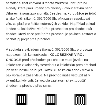
semafor a znát chování u tohoto zařízení. Platí pro ně
signály, které jsou určeny pro cyklisty - dvoubarevná nebo
tříbarevná soustava signálů.
Jezdec na koloběžce je řidič
a jako řidiči zákon č. 361/2000 Sb. přikazuje respektovat
vše, co platí pro řidiče motorových vozidel. Například pokud
jezdec na koloběžce vidí před přechodem pro chodce stát
chodce, který chce přejít přes přechod, je povinen zastavit a
nechat jej přejít přes přechod.
V souladu s výkladem zákona č. 361/2000 Sb., o provozu
na pozemních komunikacích
KOLOBĚŽKÁŘ V ROLI
CHODCE
před přechodem pro chodce musí jezdec na
koloběžce z koloběžky sesednout a koloběžku přes přechod
jen vést, nesmí na ní jet. Rozhlíží se kolem sebe - vlevo a
pak vpravo a zase vlevo. Na přechod může vstoupit až v
okamžiku, kdy vidí, že vozidla zastavují a tzv. „pouští“
chodce na přechod přes silnici.