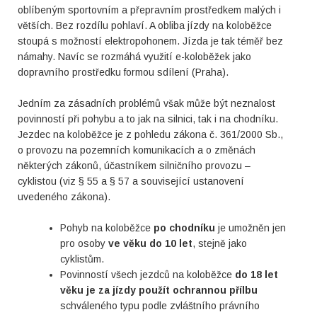
oblíbeným sportovním a přepravním prostředkem malých i
větších. Bez rozdílu pohlaví. A obliba jízdy na koloběžce
stoupá s možností elektropohonem. Jízda je tak téměř bez
námahy. Navíc se rozmáhá využití e-koloběžek jako
dopravního prostředku formou sdílení (Praha).
Jedním za zásadních problémů však může být neznalost
povinností při pohybu a to jak na silnici, tak i na chodníku.
Jezdec na koloběžce je z pohledu zákona č. 361/2000 Sb.,
o provozu na pozemních komunikacích a o změnách
některých zákonů, účastníkem silničního provozu –
cyklistou (viz § 55 a § 57 a související ustanovení
uvedeného zákona).
Pohyb na koloběžce
po chodníku
je umožněn jen
pro osoby
ve věku do 10 let
, stejně jako
cyklistům.
Povinností všech jezdců na koloběžce
do 18 let
věku je za jízdy použít ochrannou přílbu
schváleného typu podle zvláštního právního