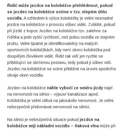
Řidič může jezdce na koloběžce přehlédnout, pokud
se jezdec na koloběžce ocitne v tzv. slepém úhlu
vozidla
. A vzhledem k výšce koloběžky je velmi nesnadné
jezdce na koloběžce v provozu vůbec vidět. Zvláště, pokud
při jízdě z kopce Jezdec na koloběžce tzv. zalehne za
řídítka a jede vyšší rychlostí, než jedou vozidla ve stejném
pruhu. Velmi špatně je identifikovatelný na malých
sportovních koloběžkách, kdy není skoro koloběžka pod
dospělým člověkem vidět. Řidič tak vidí jen rychle se
přibližující se skrčenou postavu, tedy pokud ji vůbec vidí.
Jezdec na koloběžce se octne přibližně na úrovni spodního
okraje oken vozidla.
Jezdec na koloběžce
náhle vybočí ze směru jízdy
např.
na nerovnosti na silnici – výpusť kanalizace apod.
Koloběžka je velmi citlivá na jakoukoliv nerovnost. Je velmi
nebezpečné překonávat nerovnosti na silnici.
Na silnici je nebezpečná situace pokud
jezdce na
koloběžce míjí nákladní vozidlo – tlaková vlna
může při