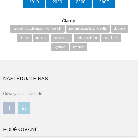
2010
2009
2008
2007
Články:
bezpečná vzdálenost mezi vozidly
pasivní bezpečnost vozidla
doprava
silnice
nehody
bezpečnost
šířka chodníku
legislativa
výchova
rychlost
NÁSLEDUJTE NÁS
Odkazy na sociální sítě
PODĚKOVÁNÍ