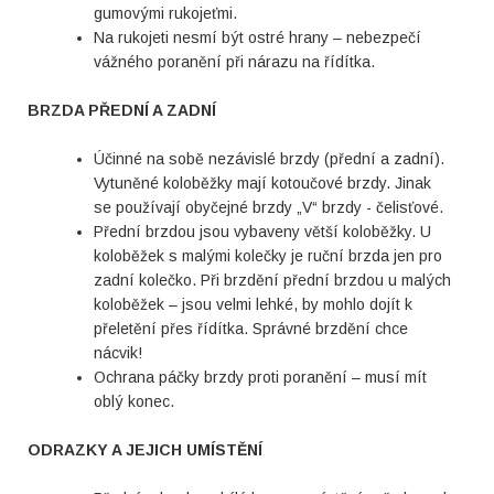
gumovými rukojeťmi.
Na rukojeti nesmí být ostré hrany – nebezpečí
vážného poranění při nárazu na řídítka.
BRZDA PŘEDNÍ A ZADNÍ
Účinné na sobě nezávislé brzdy (přední a zadní).
Vytuněné koloběžky mají kotoučové brzdy. Jinak
se používají obyčejné brzdy „V“ brzdy - čelisťové.
Přední brzdou jsou vybaveny větší koloběžky. U
koloběžek s malými kolečky je ruční brzda jen pro
zadní kolečko. Při brzdění přední brzdou u malých
koloběžek – jsou velmi lehké, by mohlo dojít k
přeletění přes řídítka. Správné brzdění chce
nácvik!
Ochrana páčky brzdy proti poranění – musí mít
oblý konec.
ODRAZKY A JEJICH UMÍSTĚNÍ