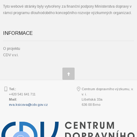
Tyto webové stránky byly vytvořeny za finanční podpory Ministerstva dopravy v
rámci programu dlouhodobého koncepčního rozvoje výzkumných organizací.
INFORMACE
O projektu
CDV v.v.i.
Tel.:
Centrum dopravního výzkumu, v.
+420 541 641 711
v. i.
Mail:
Líšeňská 33a
eva.ksicova@cdv.gov.cz
636 00 Brno