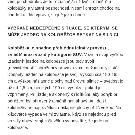
vést po chodníku. Je to rozumnější už kvůli rozměrům
koloběžky a vlastní bezpečnosti. Nesmí ohrozit chodce na
chodníku. Jde vpravo, stejně jako chodci.
VYBRANÉ NEBEZPEČNÉ SITUACE, SE KTERÝMI SE
MŮŽE JEZDEC NA KOLOBĚŽCE SETKAT NA SILNICI
Koloběžka je snadno přehlédnutelná v provozu,
zvláště mezi vozidly kategorie SUV
. Vozidla svojí výškou
„zacloní“ jezdce na koloběžce jsou tedy svojí
„neviditelností“ ohroženi v provozu více, než motocyklisté.
Dospělý jezdec na koloběžce je svojí výškou cca 180-185
cm a výškou nášlapné plochy nad úrovní silnice – světlost je
už od 2,5 cm, necelých 190 cm vysoký - pokud je
vzpřímený. Při jízdě je skloněný k řídítkům, aby pohyb při
odrážení byl přirozený a méně namáhavý. Ani další
koloběžky nemají světlost nášlapné plochy příliš velkou. Na
křižovatce vypadá velmi zvláštně, když se najednou před
vozidly objeví stojící člověk a vy nevidíte, že jede na
koloběžce.