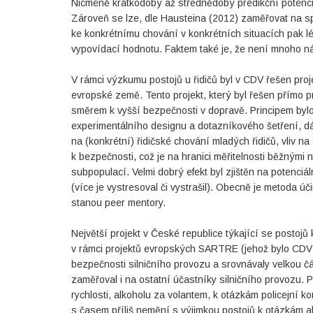
Nicméně krátkodobý až střednědobý predikční potenciá
Zároveň se lze, dle Hausteina (2012) zaměřovat na spe
ke konkrétnímu chování v konkrétních situacích pak lép
vypovídací hodnotu. Faktem také je, že není mnoho nás
V rámci výzkumu postojů u řidičů byl v CDV řešen proje
evropské země. Tento projekt, který byl řešen přímo pr
směrem k vyšší bezpečnosti v dopravě. Principem bylo 
experimentálního designu a dotazníkového šetření, dál
na (konkrétní) řidičské chování mladých řidičů, vliv n
k bezpečnosti, což je na hranici měřitelnosti běžnými 
subpopulací. Velmi dobrý efekt byl zjištěn na potenciá
(více je vystresoval či vystrašil). Obecně je metoda úči
stanou peer mentory.
Největší projekt v České republice týkající se postoj
v rámci projektů evropských SARTRE (jehož bylo CDV 
bezpečnosti silničního provozu a srovnávaly velkou č
zaměřoval i na ostatní účastníky silničního provozu.
rychlosti, alkoholu za volantem, k otázkám policejní k
s časem příliš nemění s výjimkou postojů k otázkám al