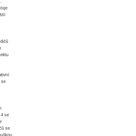
.
toje
šší
í
idičů
m
jektu
tivní
é se
m
 4 se
e
ičů se
kouškou