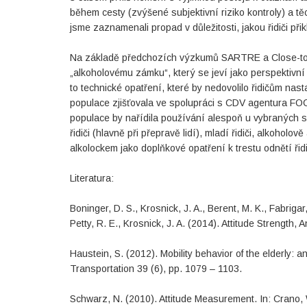
během cesty (zvýšené subjektivní riziko kontroly) a tě
jsme zaznamenali propad v důležitosti, jakou řidiči při
Na základě předchozích výzkumů SARTRE a Close-to j
„alkoholovému zámku“, který se jeví jako perspektivní 
to technické opatření, které by nedovolilo řidičům nast
populace zjišťovala ve spolupráci s CDV agentura FOC
populace by nařídila používání alespoň u vybraných skupi
řidiči (hlavně při přepravě lidí), mladí řidiči, alkoholo
alkolockem jako doplňkové opatření k trestu odnětí ři
Literatura:
Boninger, D. S., Krosnick, J. A., Berent, M. K., Fabri
Petty, R. E., Krosnick, J. A. (2014). Attitude Streng
Haustein, S. (2012). Mobility behavior of the elderly:
Transportation 39 (6), pp. 1079 – 1103.
Schwarz, N. (2010). Attitude Measurement. In: Crano, W