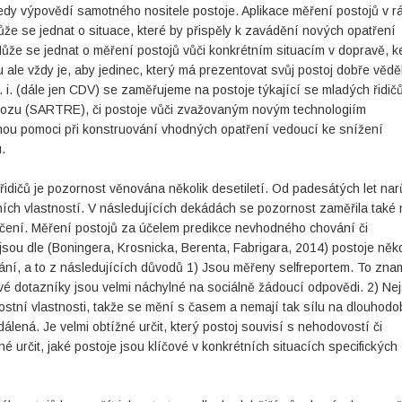
tedy výpovědí samotného nositele postoje. Aplikace měření postojů v r
že se jednat o situace, které by přispěly k zavádění nových opatření
Může se jednat o měření postojů vůči konkrétním situacím v dopravě, k
le vždy je, aby jedinec, který má prezentovat svůj postoj dobře věděl
 i. (dále jen CDV) se zaměřujeme na postoje týkající se mladých řidič
rovozu (SARTRE), či postoje vůči zvažovaným novým technologiím
ou pomoci při konstruování vhodných opatření vedoucí ke snížení
.
řidičů je pozornost věnována několik desetiletí. Od padesátých let nar
ích vlastností. V následujících dekádách se pozornost zaměřila také 
ědčení. Měření postojů za účelem predikce nevhodného chování či
jsou dle (Boningera, Krosnicka, Berenta, Fabrigara, 2014) postoje něk
ání, a to z následujících důvodů 1) Jsou měřeny selfreportem. To zna
ové dotazníky jsou velmi náchylné na sociálně žádoucí odpovědi. 2) Ne
nostní vlastnosti, takže se mění s časem a nemají tak sílu na dlouhod
lená. Je velmi obtížné určit, který postoj souvisí s nehodovostí či
é určit, jaké postoje jsou klíčové v konkrétních situacích specifických