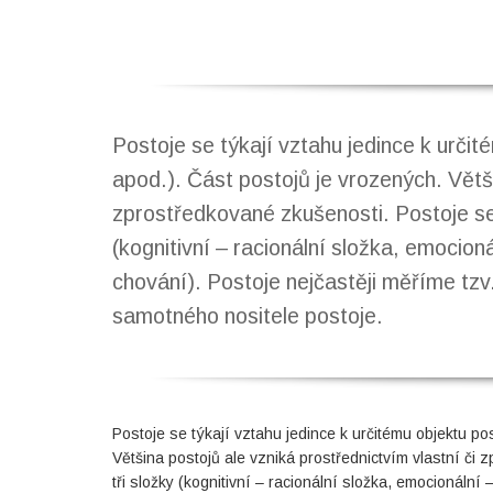
Postoje se týkají vztahu jedince k urči
apod.). Část postojů je vrozených. Větši
zprostředkované zkušenosti. Postoje se
(kognitivní – racionální složka, emocion
chování). Postoje nejčastěji měříme tz
samotného nositele postoje.
Postoje se týkají vztahu jedince k určitému objektu p
Většina postojů ale vzniká prostřednictvím vlastní či
tři složky (kognitivní – racionální složka, emocionální