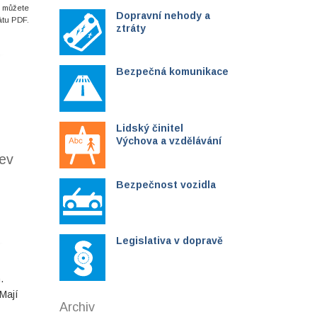
i můžete
Dopravní nehody a
átu PDF.
ztráty
Bezpečná komunikace
Lidský činitel
Výchova a vzdělávání
jev
Bezpečnost vozidla
Legislativa v dopravě
.
 Mají
Archiv