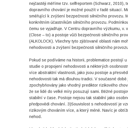
nejčastěji měříme tzv. selfreportem (Schwarz, 2010), 
dopravního chování je možné použít v řadě situací. Mů
směřující k zvýšení bezpečnosti silničního provozu. 
konkrétním účastníkům silničního provozu. Podmínkou a
čemu se vyjadřuje. V Centru dopravního výzkumu, v. v.
(Close – to) a postoje vůči bezpečnosti silničního p
(ALKOLOCK). Všechny tyto zjišťované oblasti nám moh
nehodovosti a zvýšení bezpečnosti silničního provozu
Pokud se podíváme na historii, problematice postojí u 
studie o propojení nehodovosti a některých osobnostn
více abstraktní vlastnosti, jako jsou postoje a přesv
nehodovosti tak má dlouhou tradici. V současné době 
zpochybňovány jako vhodný prediktor rizikového chov
že se lidé do velké míry posuzují sami. Běžné postoj
stabilní v čase. Postoje nejsou tak stabilní jako osob
předpovědi chování. 3)Souvislost s nehodovostí je vzdá
rizikovým chováním více, a který méně. Navíc je obtížn
nehod.