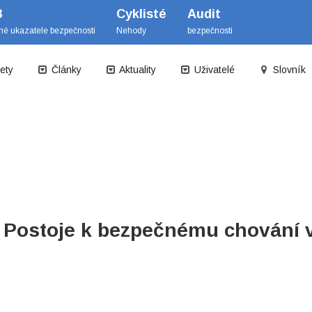
B
Cyklisté
Audit
mé ukazatele bezpečnosti
Nehody
bezpečnosti
ety
Články
Aktuality
Uživatelé
Slovník
– Postoje k bezpečnému chování 