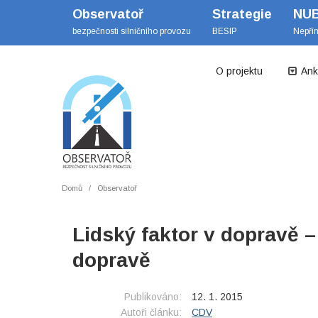
Observatoř
Strategie
NU
bezpečnosti silničního provozu
BESIP
Nepří
O projektu
Ank
Domů
Observatoř
Lidský faktor v dopravě 
dopravě
Publikováno:
12. 1. 2015
Autoři článku:
CDV