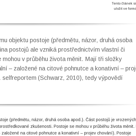
Tento článek s
uložit ve form
tému objektu postoje (předmětu, názor, druhá osoba
na postojů ale vzniká prostřednictvím vlastní či
 mohou v průběhu života měnit. Mají tři složky
ální – založené na citové pohnutce a konativní – pro
v. selfreportem (Schwarz, 2010), tedy výpovědí
ostoje (předmětu, názor, druhá osoba apod.). Část postojů je vrozených
 zprostředkované zkušenosti. Postoje se mohou v průběhu života měnit.
 – založené na citové pohnutce a konativní – projev chování). Postoje