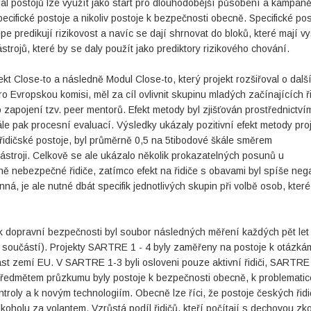
l postojů lze využít jako start pro dlouhodobější působení a kampaně
cifické postoje a nikoliv postoje k bezpečnosti obecně. Specifické pos
e predikují rizikovost a navíc se dají shrnovat do bloků, které mají vy
trojů, které by se daly použít jako prediktory rizikového chování.
kt Close-to a následně Modul Close-to, který projekt rozšiřoval o dalš
o Evropskou komisi, měl za cíl ovlivnit skupinu mladých začínajících ř
zapojení tzv. peer mentorů. Efekt metody byl zjišťován prostřednictví
e pak procesní evaluací. Výsledky ukázaly pozitivní efekt metody pro
a řidičské postoje, byl průměrně 0,5 na 5tibodové škále směrem
nástroji. Celkově se ale ukázalo několik prokazatelných posunů u
lně nebezpečné řidiče, zatímco efekt na řidiče s obavami byl spíše nega
nná, je ale nutné dbát specifik jednotlivých skupin při volbě osob, kter
ů k dopravní bezpečnosti byl soubor následných měření každých pět let
součástí). Projekty SARTRE 1 - 4 byly zaměřeny na postoje k otázká
ást zemí EU. V SARTRE 1-3 byli osloveni pouze aktivní řidiči, SARTRE
 Předmětem průzkumu byly postoje k bezpečnosti obecně, k problematic
ontroly a k novým technologiím. Obecně lze říci, že postoje českých řid
koholu za volantem. Vzrůstá podíl řidičů, kteří počítají s dechovou z