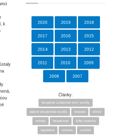
ámci
e
2020
2019
2018
, k
ů
2017
2016
2015
2014
2013
2012
2011
2010
2009
ůstaly
na
2008
2007
dy
mená,
Články:
jsou
bezpečná vzdálenost mezi vozidly
obé
pasivní bezpečnost vozidla
doprava
silnice
nehody
bezpečnost
šířka chodníku
legislativa
výchova
rychlost