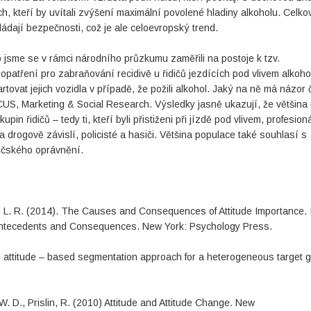
ch, kteří by uvítali zvýšení maximální povolené hladiny alkoholu. Celko
kládají bezpečnosti, což je ale celoevropský trend.
sme se v rámci národního průzkumu zaměřili na postoje k tzv.
opatření pro zabraňování recidivě u řidičů jezdících pod vlivem alkoho
artovat jejich vozidla v případě, že požili alkohol. Jaký na ně má názor
US, Marketing & Social Research. Výsledky jasně ukazují, že většina
n řidičů – tedy ti, kteří byli přistiženi při jízdě pod vlivem, profesion
vě a drogově závislí, policisté a hasiči. Většina populace také souhlasí s
dičského oprávnění.
gar, L. R. (2014). The Causes and Consequences of Attitude Importance. 
th, Antecedents and Consequences. New York: Psychology Press.
 an attitude – based segmentation approach for a heterogeneous target 
. D., Prislin, R. (2010) Attitude and Attitude Change. New