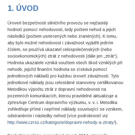
1. ÚVOD
Úroveň bezpečnosti silničního provozu se nejčastěji
hodnotí pomocí nehodovosti, tedy počtem nehod a jejich
následků (počtem usmrcených nebo zraněných). K tomu,
aby bylo možné nehodovost i závažnost vyjádřit jedním
číslem, se používá ukazatel celospolečenských (nebo
socioekonomických) ztrát z nehodovosti (dále jen „ztrát“).
Hodnota ukazatele vzniká součtem všech škod vzniklých při
nehodě, jejichž finanční hodnota se získává pomocí
jednotkových nákladů pro každou úroveň závažnosti. Tyto
jednotkové náklady jsou celostátně stanoveny certifikovanou
Metodikou výpočtu ztrát z dopravní nehodovosti na
pozemních komunikacích, kterou pravidelně aktualizuje a
zpřesňuje Centrum dopravního výzkumu, v. v. i. Metodika
zohledňuje přímé i nepřímé náklady související se vznikem,
odstraněním i následky nehod (více podrobností viz
http://www.czrso.cz/kategorie/dopravni-nehody-a-ztraty/
).