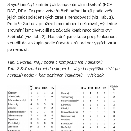
S využitím čtyř zmíněných kompozitních indikátorů (PCA,
RSR, DEA, FA) jsme vytvořili čtyři pořadí krajů podle výše
jejich celospolečenských ztrát z nehodovosti (viz Tab. 1).
Protože žádná z použitých metod není definitivní, výsledné
srovnání jsme vytvořili na základě kombinace těchto čtyř
žebříčků (viz Tab. 2). Následně jsme kraje pro přehlednost
seřadili do 4 skupin podle úrovně ztrát: od nejvyšších ztrát
po nejnižší.
Tab. 1 Pořadí krajů podle 4 kompozitních indikátorů
Tab. 2 Seřazení krajů do skupin 1 – 4 (od nejvyšších ztrát po
nejnižší) podle 4 kompozitních indikátorů + výsledek