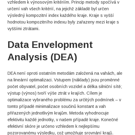
vzhledem k výnosovým kritériím. Princip metody spočívá v
určení vah všech kritérií, na jejichž základě byl určen
výsledný kompozitní index každého kraje. Kraje s vyšší
hodnotou kompozitního indexu byly zařazeny mezi kraje s
vyššími ztrátami.
Data Envelopment
Analysis (DEA)
DEA není oproti ostatním metodám založená na vahách, ale
na lineární optimalizaci. Vstupem (náklady) jsou proměnné
počet obyvatel, počet osobních vozidel a délka silniční sítě;
výstup (výnos) tvoří výše ztrát v krajích. Cílem je
optimalizace vybraného problému za určitých podmínek – v
tomto případě minimalizace součinů konstant a vah
přiřazených jednotlivým krajům. Metoda vyhodnocuje
efektivitu každé jednotky, v našem případě kraje. Konečné
efektivní skóre je určeno vzhledem k nejlepšímu
pozorovanému výsledku, což umožňuje srovnání krajů.