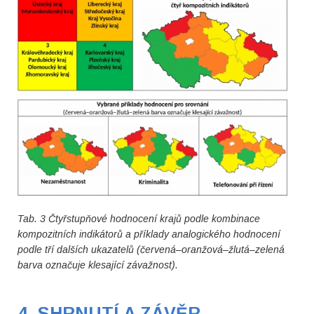
Tab. 3 Čtyřstupňové hodnocení krajů podle kombinace
kompozitních indikátorů a příklady analogického hodnocení
podle tří dalších ukazatelů (červená–oranžová–žlutá–zelená
barva označuje klesající závažnost).
4. SHRNUTÍ A ZÁVĚR