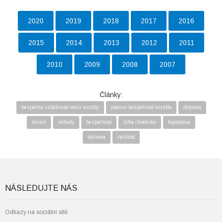
2020
2019
2018
2017
2016
2015
2014
2013
2012
2011
2010
2009
2008
2007
Články:
bezpečná vzdálenost mezi vozidly
pasivní bezpečnost vozidla
doprava
silnice
nehody
bezpečnost
šířka chodníku
legislativa
výchova
rychlost
NÁSLEDUJTE NÁS
Odkazy na sociální sítě