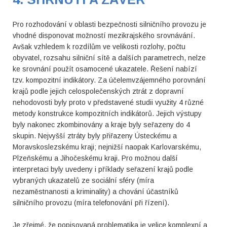
Pro rozhodování v oblasti bezpečnosti silničního provozu je
vhodné disponovat možností mezikrajského srovnávání.
Avšak vzhledem k rozdílům ve velikosti rozlohy, počtu
obyvatel, rozsahu silniční sítě a dalších parametrech, nelze
ke srovnání použít osamocené ukazatele. Řešení nabízí
tzv. kompozitní indikátory. Za účelemvzájemného porovnání
krajů podle jejich celospolečenských ztrát z dopravní
nehodovosti byly proto v představené studii využity 4 různé
metody konstrukce kompozitních indikátorů. Jejich výstupy
byly nakonec zkombinovány a kraje byly seřazeny do 4
skupin. Nejvyšší ztráty byly přiřazeny Ústeckému a
Moravskoslezskému kraji; nejnižší naopak Karlovarskému,
Plzeňskému a Jihočeskému kraji. Pro možnou další
interpretaci byly uvedeny i příklady seřazení krajů podle
vybraných ukazatelů ze sociální sféry (míra
nezaměstnanosti a kriminality) a chování účastníků
silničního provozu (míra telefonování při řízení).
Je zřejmé, že popisovaná problematika je velice komplexní a