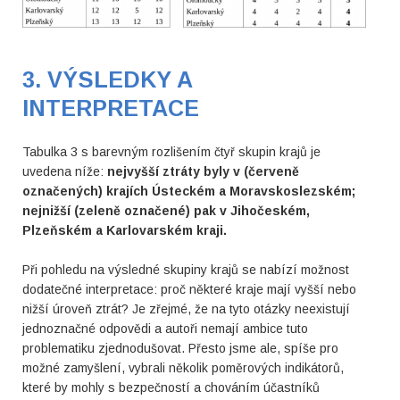
3. VÝSLEDKY A
INTERPRETACE
Tabulka 3 s barevným rozlišením čtyř skupin krajů je
uvedena níže:
nejvyšší ztráty byly v (červeně
označených) krajích Ústeckém a Moravskoslezském;
nejnižší (zeleně označené) pak v Jihočeském,
Plzeňském a Karlovarském kraji.
Při pohledu na výsledné skupiny krajů se nabízí možnost
dodatečné interpretace: proč některé kraje mají vyšší nebo
nižší úroveň ztrát? Je zřejmé, že na tyto otázky neexistují
jednoznačné odpovědi a autoři nemají ambice tuto
problematiku zjednodušovat. Přesto jsme ale, spíše pro
možné zamyšlení, vybrali několik poměrových indikátorů,
které by mohly s bezpečností a chováním účastníků