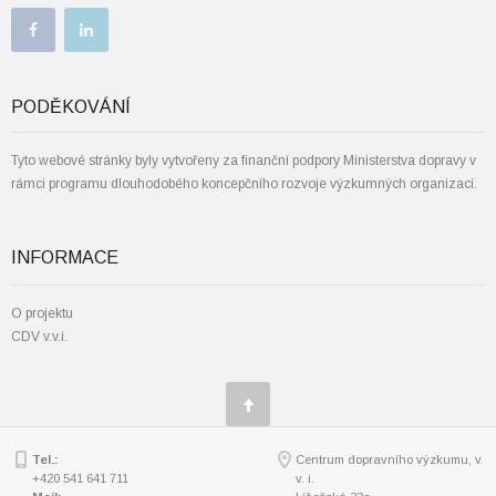
PODĚKOVÁNÍ
Tyto webové stránky byly vytvořeny za finanční podpory Ministerstva dopravy v
rámci programu dlouhodobého koncepčního rozvoje výzkumných organizací.
INFORMACE
O projektu
CDV v.v.i.
Tel.:
Centrum dopravního výzkumu, v.
+420 541 641 711
v. i.