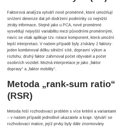
Faktorová analýza vytváří nové proměnné, které umožňují
snížení dimenze dat při dodržení podmínky co nejnižší
ztráty informace. Stejně jako u PCA, nové proměnné
vysvětlují nejvyšší variabilitu mezi původními proměnnými;
navíc se však aplikuje tzv. rotace komponent, která umožní
lepší interpretaci. V našem případě byly získány 2 faktory:
jeden kombinoval délku silniční sítě, dopravní výkon a
rozlohu; druhý faktor zahrnoval počet obyvatel a počet
osobních vozidel. Možná interpretace je jako „faktor
dopravy“ a „faktor mobility“.
Metoda „rank-sum ratio“
(RSR)
Metoda řeší rozhodovací problém s více kritérii a variantami
– v našem případě jednotlivé ukazatele a kraje. Vytváří se
rozhodovací matice, jejíž prvky byly dále znormovány