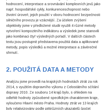
hodnocení, interpretace a srovnávání komplexních jevů jako
např. hospodářské cykly, konkurenceschopnost nebo
životní úroveň; jejich použití v oboru hodnocení bezpečnosti
silničního provozu je vzácnější. Za účelem zvýšení
objektivity jsme v předložené studii využili 4 různé metody
vytvoření kompozitního indikátoru a výsledek jsme stanovili
jako kombinaci čtyř výsledných pořadí. V dalších částech
textu jsou postupně představena použitá data a aplikované
metody, popis výsledků a možné interpretace a závěrečné
shrnutí.
2. POUŽITÁ DATA A METODY
Analýzu jsme provedli na krajských hodnotách ztrát za rok
2014, s využitím dopravního výkonu z Celostátního sčítání
dopravy 2010. Ze souboru 14 krajů bylo, s ohledem na
odlehlé hodnoty způsobené specifickým charakterem kraje,
vyloučeno Hlavní město Praha. Hodnoty ztrát ve 13 krajích
byly relativizovány podle pětirůzných ukazatelů (počet