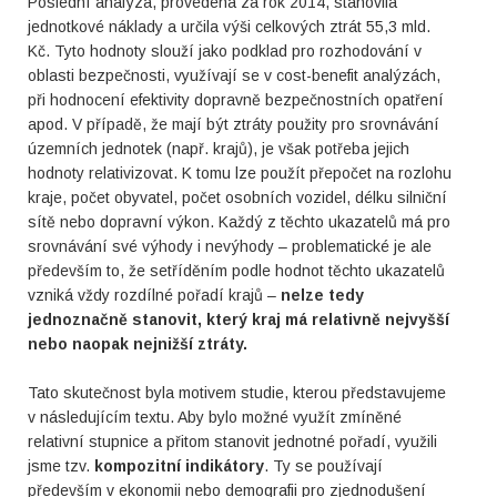
Poslední analýza, provedená za rok 2014, stanovila
jednotkové náklady a určila výši celkových ztrát 55,3 mld.
Kč. Tyto hodnoty slouží jako podklad pro rozhodování v
oblasti bezpečnosti, využívají se v cost-benefit analýzách,
při hodnocení efektivity dopravně bezpečnostních opatření
apod. V případě, že mají být ztráty použity pro srovnávání
územních jednotek (např. krajů), je však potřeba jejich
hodnoty relativizovat. K tomu lze použít přepočet na rozlohu
kraje, počet obyvatel, počet osobních vozidel, délku silniční
sítě nebo dopravní výkon. Každý z těchto ukazatelů má pro
srovnávání své výhody i nevýhody – problematické je ale
především to, že setříděním podle hodnot těchto ukazatelů
vzniká vždy rozdílné pořadí krajů –
nelze tedy
jednoznačně stanovit, který kraj má relativně nejvyšší
nebo naopak nejnižší ztráty.
Tato skutečnost byla motivem studie, kterou představujeme
v následujícím textu. Aby bylo možné využít zmíněné
relativní stupnice a přitom stanovit jednotné pořadí, využili
jsme tzv.
kompozitní indikátory
. Ty se používají
především v ekonomii nebo demografii pro zjednodušení