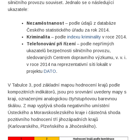
silničního provozu souviset. Jednalo se o následující
ukazatele:
Nezaměstnanost
– podle údajů z databáze
Českého statistického úřadu za rok 2014.
Kriminalita
– podle
indexu kriminality
v roce 2014.
Telefonování při řízení
– podle nepřímých
ukazatelů bezpečnosti silničního provozu,
sledovaných Centrem dopravního výzkumu, v. v. i.
v roce 2014 na reprezentativní síti lokalit v
projektu
DATO
.
V Tabulce 3, pod základní mapou hodnocení krajů podle
kompozitních indikátorů, jsou pro srovnání uvedeny mapy s
kraji, označenými analogickou čtyřstupňovou barevnou
škálou. Z map vyplývá shoda negativního umístění
Ústeckého a Moravskoslezského kraje i částečná shoda
pozitivního hodnocení tří jihozápadních krajů
(Karlovarského, Plzeňského a Jihočeského).