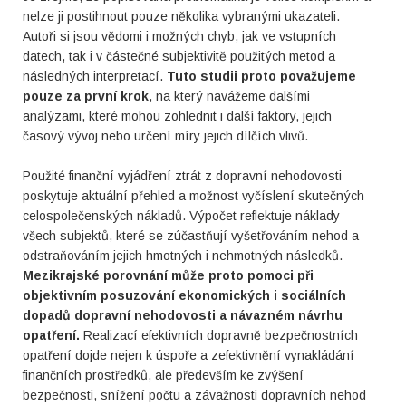
nelze ji postihnout pouze několika vybranými ukazateli.
Autoři si jsou vědomi i možných chyb, jak ve vstupních
datech, tak i v částečné subjektivitě použitých metod a
následných interpretací.
Tuto studii proto považujeme
pouze za první krok
, na který navážeme dalšími
analýzami, které mohou zohlednit i další faktory, jejich
časový vývoj nebo určení míry jejich dílčích vlivů.
Použité finanční vyjádření ztrát z dopravní nehodovosti
poskytuje aktuální přehled a možnost vyčíslení skutečných
celospolečenských nákladů. Výpočet reflektuje náklady
všech subjektů, které se zúčastňují vyšetřováním nehod a
odstraňováním jejich hmotných i nehmotných následků.
Mezikrajské porovnání může proto pomoci při
objektivním posuzování ekonomických i sociálních
dopadů dopravní nehodovosti a návazném návrhu
opatření.
Realizací efektivních dopravně bezpečnostních
opatření dojde nejen k úspoře a zefektivnění vynakládání
finančních prostředků, ale především ke zvýšení
bezpečnosti, snížení počtu a závažnosti dopravních nehod