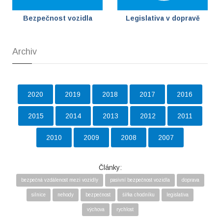
Bezpečnost vozidla
Legislativa v dopravě
Archiv
2020
2019
2018
2017
2016
2015
2014
2013
2012
2011
2010
2009
2008
2007
Články:
bezpečná vzdálenost mezi vozidly
pasivní bezpečnost vozidla
doprava
silnice
nehody
bezpečnost
šířka chodníku
legislativa
výchova
rychlost