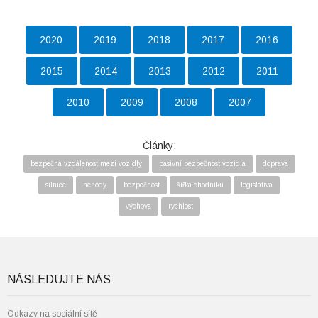
2020
2019
2018
2017
2016
2015
2014
2013
2012
2011
2010
2009
2008
2007
Články:
bezpečná vzdálenost mezi vozidly
pasivní bezpečnost vozidla
doprava
silnice
nehody
bezpečnost
šířka chodníku
legislativa
výchova
rychlost
NÁSLEDUJTE NÁS
Odkazy na sociální sítě