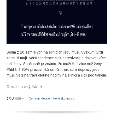
Sedm z 10 zemřelých na silnicích jsou muži. Výzkum tvrdí,
že muži mají větší tendence řídit agresivněji a riskovat více
než ženy. Současně je známo, že muži řídí více než ženy.
Přibližně 85% pracovníků silniční nákladní dopravy jsou
muži. Většina tráví dlouhé hodiny na silnici a řídí pod tlakem.
Odkaz na celý článek
Centrum dopravního výzkumu v.v.i.