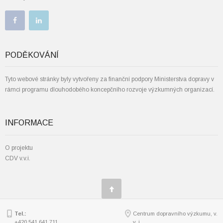
PODĚKOVÁNÍ
Tyto webové stránky byly vytvořeny za finanční podpory Ministerstva dopravy v
rámci programu dlouhodobého koncepčního rozvoje výzkumných organizací.
INFORMACE
O projektu
CDV v.v.i.
Tel.:
Centrum dopravního výzkumu, v.
+420 541 641 711
v. i.