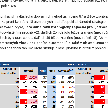
 Zelený čtvrtek 4,6 %, na Velký pátek 8,1 %, na Bílou sobotu 8,2 %, v
í pak 6,4 %.
munikacích v důsledku dopravních nehod usmrceno 87 a těžce zraněn
 za první kvartál o 18 usmrcených nad předpoklad Národní strategie
savadní vývoj letošního roku byl tragický zejména pro „jedno
otocyklisté (meziročně +2), dalších 25 jich bylo těžce zraněno (meziro
 5 jich bylo usmrceno a dalších 39 těžce zraněno (meziročně +8).
Velm
 usmrcených vinou nákladních automobilů a také v oblasti usmrc
 jsou obsahem tabulky, která shrnuje bilanci prvního kvartálu z pohledu