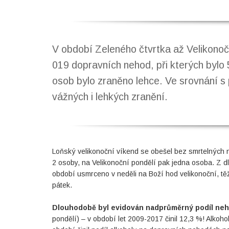
V období Zeleného čtvrtka až Velikonoč
019 dopravních nehod, při kterých bylo
osob bylo zraněno lehce. Ve srovnání s
vážných i lehkých zranění.
Loňský velikonoční víkend se obešel bez smrtelných 
2 osoby, na Velikonoční pondělí pak jedna osoba. Z 
období usmrceno v neděli na Boží hod velikonoční, tě
pátek.
Dlouhodobě byl evidován nadprůměrný podíl neh
pondělí) – v období let 2009-2017 činil 12,3 %! Alkoh