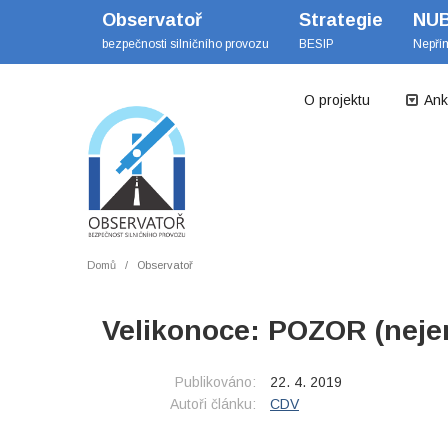
Observatoř
Strategie
NU
bezpečnosti silničního provozu
BESIP
Nepří
O projektu
Ank
Domů
Observatoř
Velikonoce: POZOR (nejen
Publikováno:
22. 4. 2019
Autoři článku:
CDV