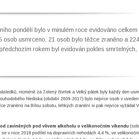
ního pondělí bylo v minulém roce evidováno celkem
 5 osob usmrceno, 21 osob bylo těžce zraněno a 22
 předchozím rokem byl evidován pokles smrtelných,
následků, nicméně za Zelený čtvrtek a Velký pátek byly každý den us
dlouhodobého hlediska (období 2009-2017) bylo nejvíce osob v uvede
žce zraněno na Bílou sobotu, lehkých zranění si pak nejvíce vyžádal V
od zaviněných pod vlivem alkoholu o velikonočním víkendu
(sob
ol se v roce 2018 podílel na dopravních nehodách 4,4 %, ve velikonočn