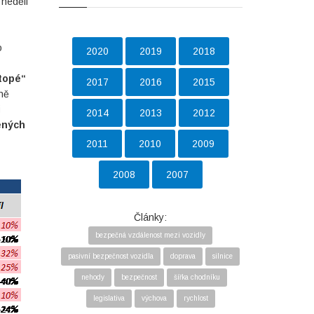
 neděli
o
2020
2019
2018
stopé“
2017
2016
2015
čně
i
2014
2013
2012
ených
2011
2010
2009
2008
2007
Články:
bezpečná vzdálenost mezi vozidly
pasivní bezpečnost vozidla
doprava
silnice
nehody
bezpečnost
šířka chodníku
legislativa
výchova
rychlost