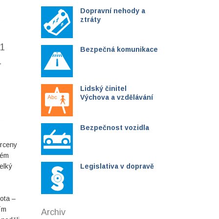
Dopravní nehody a
ztráty
 1
Bezpečná komunikace
4
Lidský činitel
Výchova a vzdělávání
Bezpečnost vozidla
mrceny
ném
elký
Legislativa v dopravě
ota –
ím
Archiv