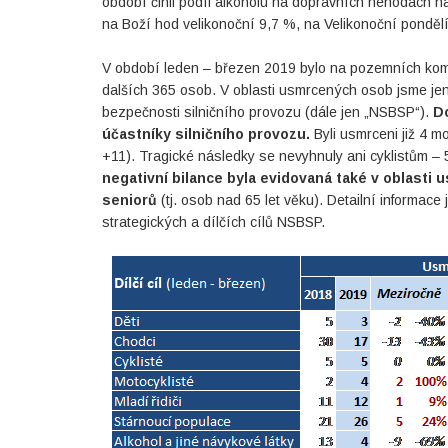
období činil podíl alkoholu na dopravních nehodách na
na Boží hod velikonoční 9,7 %, na Velikonoční ponděl
V období leden – březen 2019 bylo na pozemních ko
dalších 365 osob. V oblasti usmrcených osob jsme jen
bezpečnosti silničního provozu (dále jen „NSBSP“).
Do
účastníky silničního provozu.
Byli usmrceni již 4 m
+11). Tragické následky se nevyhnuly ani cyklistům –
negativní bilance byla evidovaná také v oblasti
seniorů
(tj. osob nad 65 let věku). Detailní informace
strategických a dílčích cílů NSBSP.