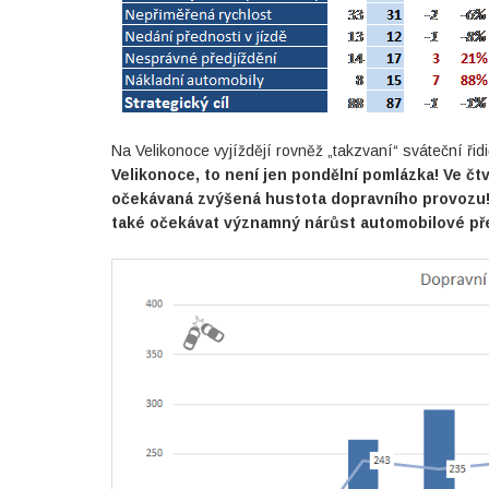
Na Velikonoce vyjíždějí rovněž „takzvaní“ sváteční řidi
Velikonoce, to není jen pondělní pomlázka! Ve čtv
očekávaná zvýšená hustota dopravního provozu! Na
také očekávat významný nárůst automobilové př