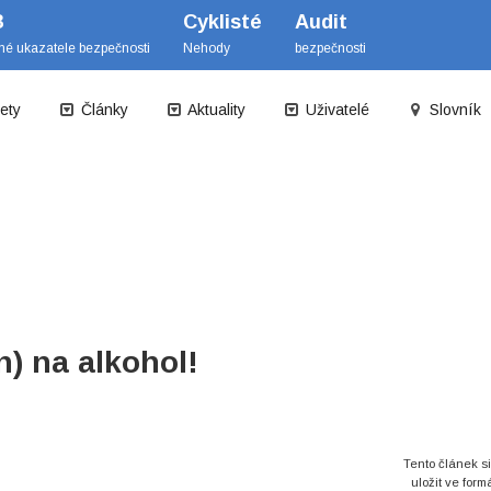
B
Cyklisté
Audit
mé ukazatele bezpečnosti
Nehody
bezpečnosti
ety
Články
Aktuality
Uživatelé
Slovník
) na alkohol!
Tento článek s
uložit ve form