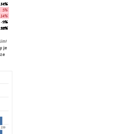
ším!
y je
lze