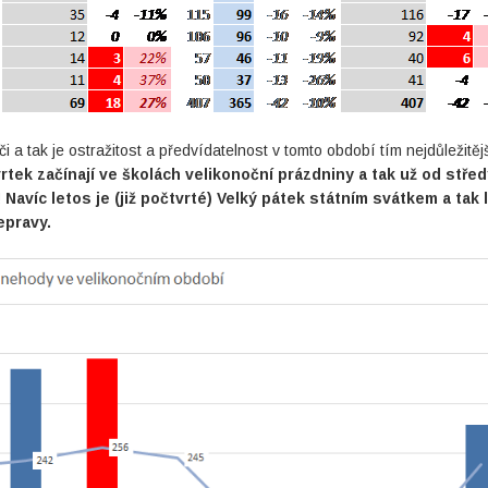
či a tak je ostražitost a předvídatelnost v tomto období tím nejdůležitěj
rtek začínají ve školách velikonoční prázdniny a tak už od střed
víc letos je (již počtvrté) Velký pátek státním svátkem a tak 
epravy.