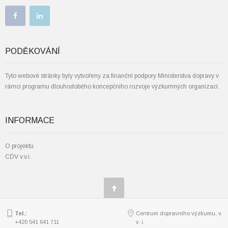
PODĚKOVÁNÍ
Tyto webové stránky byly vytvořeny za finanční podpory Ministerstva dopravy v
rámci programu dlouhodobého koncepčního rozvoje výzkumných organizací.
INFORMACE
O projektu
CDV v.v.i.
Tel.:
Centrum dopravního výzkumu, v.
+420 541 641 711
v. i.