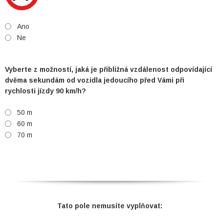
Ano
Ne
Vyberte z možností, jaká je přibližná vzdálenost odpovídající
dvěma sekundám od vozidla jedoucího před Vámi při
rychlosti jízdy 90 km/h?
50 m
60 m
70 m
Tato pole nemusíte vyplňovat: