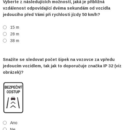
Vyberte z následujících možností, jaká je přibližná
vzdálenost odpovídající dvěma sekundám od vozidla
jedoucího před Vámi při rychlosti jízdy 50 km/h?
15 m
28 m
38 m
Snažíte se sledovat počet šipek na vozovce za vpředu
jedoucím vozidlem, tak jak to doporučuje značka IP 32 (viz
obrázek)?
Ano
Ne