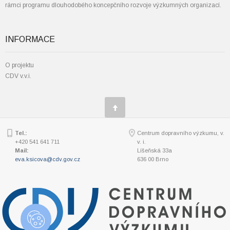
rámci programu dlouhodobého koncepčního rozvoje výzkumných organizací.
INFORMACE
O projektu
CDV v.v.i.
Tel.:
Centrum dopravního výzkumu, v.
+420 541 641 711
v. i.
Mail:
Líšeňská 33a
eva.ksicova@cdv.gov.cz
636 00 Brno