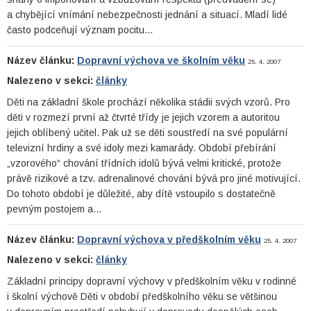
a chybějící vnímání nebezpečnosti jednání a situací. Mladí lidé
často podceňují význam pocitu…
Název článku:
Dopravní výchova ve školním věku
25. 4. 2007
Nalezeno v sekci:
články
Děti na základní škole prochází několika stádii svých vzorů. Pro
děti v rozmezí první až čtvrté třídy je jejich vzorem a autoritou
jejich oblíbený učitel. Pak už se děti soustředí na své populární
televizní hrdiny a své idoly mezi kamarády. Období přebírání
„vzorového“ chování třídních idolů bývá velmi kritické, protože
právě rizikové a tzv. adrenalinové chování bývá pro jiné motivující.
Do tohoto období je důležité, aby dítě vstoupilo s dostatečně
pevným postojem a…
Název článku:
Dopravní výchova v předškolním věku
25. 4. 2007
Nalezeno v sekci:
články
Základní principy dopravní výchovy v předškolním věku v rodinné
i školní výchově Děti v období předškolního věku se většinou