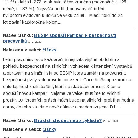
-11 %), dalších 272 osob bylo těžce zraněno (meziročně o 125
méně, tj. -32 %). Nejvyšší podíl „bodovaných“ řidičů
byl potom evidován u řidičů ve věku 24 let. Mladí řidiči do 24
let zaviní každoročně kolem…
Název článku:
BESIP spouští kampaň k bezpečnosti
pracovníků
1. 7. 2020
Nalezeno v sekci:
články
Letní prázdniny jsou každoročně nejrizikovějším obdobím z
pohledu bezpečnosti na silnicích. Vzhledem k intenzivní výstavbě
a opravám na silniční síti se BESIP letos zaměří na prevenci a
bezpečnost jízdy v dopravním omezení. Chce řidiče upozornit na
ohleduplnost k silničářům, kteří na stavbách pracují. K tomu
spouští novou kampaň „Nejsme ve válce, musíme to všichni
přežít“. „O letošních prázdninách bude na silnicích probíhat hodně
oprav, do toho stavíme nové dálnice a modernizujeme D1.…
Název článku:
Bruslař: chodec nebo cyklista?
28. 4. 2020
Nalezeno v sekci:
články