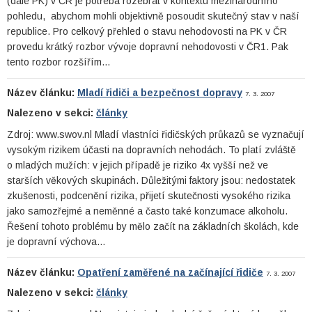
(dále PK) v ČR je potřeba rozebrat v kontextu mezinárodního
pohledu, abychom mohli objektivně posoudit skutečný stav v naší
republice. Pro celkový přehled o stavu nehodovosti na PK v ČR
provedu krátký rozbor vývoje dopravní nehodovosti v ČR1. Pak
tento rozbor rozšířím…
Název článku:
Mladí řidiči a bezpečnost dopravy
7. 3. 2007
Nalezeno v sekci:
články
Zdroj: www.swov.nl Mladí vlastníci řidičských průkazů se vyznačují
vysokým rizikem účasti na dopravních nehodách. To platí zvláště
o mladých mužích: v jejich případě je riziko 4x vyšší než ve
starších věkových skupinách. Důležitými faktory jsou: nedostatek
zkušenosti, podcenění rizika, přijetí skutečnosti vysokého rizika
jako samozřejmé a neměnné a často také konzumace alkoholu.
Řešení tohoto problému by mělo začít na základních školách, kde
je dopravní výchova…
Název článku:
Opatření zaměřené na začínající řidiče
7. 3. 2007
Nalezeno v sekci:
články