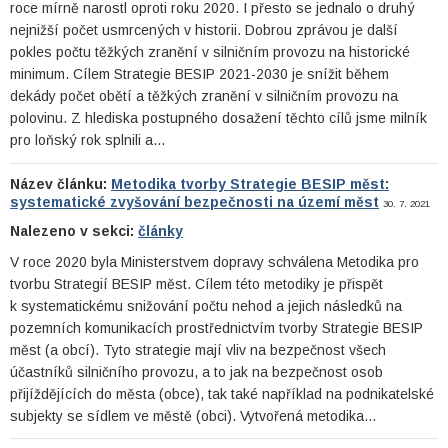
roce mírně narostl oproti roku 2020. I přesto se jednalo o druhý
nejnižší počet usmrcených v historii. Dobrou zprávou je další
pokles počtu těžkých zranění v silničním provozu na historické
minimum. Cílem Strategie BESIP 2021-2030 je snížit během
dekády počet obětí a těžkých zranění v silničním provozu na
polovinu. Z hlediska postupného dosažení těchto cílů jsme milník
pro loňský rok splnili a…
Název článku:
Metodika tvorby Strategie BESIP měst:
systematické zvyšování bezpečnosti na území měst
30. 7. 2021
Nalezeno v sekci:
články
V roce 2020 byla Ministerstvem dopravy schválena Metodika pro
tvorbu Strategií BESIP měst. Cílem této metodiky je přispět
k systematickému snižování počtu nehod a jejich následků na
pozemních komunikacích prostřednictvím tvorby Strategie BESIP
měst (a obcí). Tyto strategie mají vliv na bezpečnost všech
účastníků silničního provozu, a to jak na bezpečnost osob
přijíždějících do města (obce), tak také například na podnikatelské
subjekty se sídlem ve městě (obci). Vytvořená metodika…