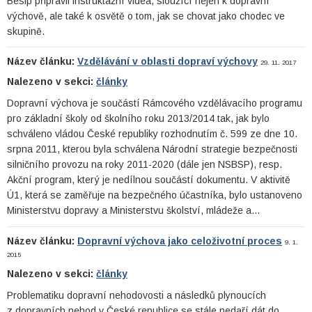
Besip připravil instruktážní videa, sloužící nejen k dopravní
výchově, ale také k osvětě o tom, jak se chovat jako chodec ve
skupině.
Název článku:
Vzdělávání v oblasti dopraví výchovy
29. 11. 2017
Nalezeno v sekci:
články
Dopravní výchova je součástí Rámcového vzdělávacího programu
pro základní školy od školního roku 2013/2014 tak, jak bylo
schváleno vládou České republiky rozhodnutím č. 599 ze dne 10.
srpna 2011, kterou byla schválena Národní strategie bezpečnosti
silničního provozu na roky 2011-2020 (dále jen NSBSP), resp.
Akční program, který je nedílnou součástí dokumentu. V aktivitě
Ú1, která se zaměřuje na bezpečného účastníka, bylo ustanoveno
Ministerstvu dopravy a Ministerstvu školství, mládeže a…
Název článku:
Dopravní výchova jako celoživotní proces
9. 1.
2015
Nalezeno v sekci:
články
Problematiku dopravní nehodovosti a následků plynoucích
z dopravních nehod v České republice se stále nedaří dát do