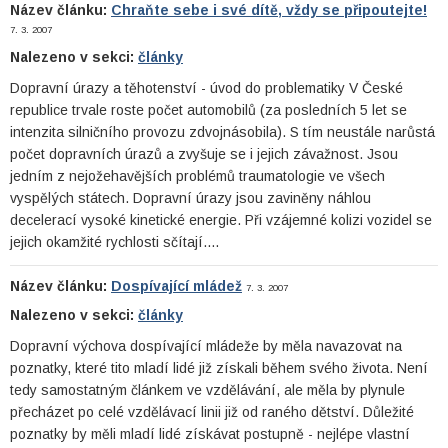
Název článku:
Chraňte sebe i své dítě, vždy se připoutejte!
7. 3. 2007
Nalezeno v sekci:
články
Dopravní úrazy a těhotenství - úvod do problematiky V České
republice trvale roste počet automobilů (za posledních 5 let se
intenzita silničního provozu zdvojnásobila). S tím neustále narůstá
počet dopravních úrazů a zvyšuje se i jejich závažnost. Jsou
jedním z nejožehavějších problémů traumatologie ve všech
vyspělých státech. Dopravní úrazy jsou zaviněny náhlou
decelerací vysoké kinetické energie. Při vzájemné kolizi vozidel se
jejich okamžité rychlosti sčítají.…
Název článku:
Dospívající mládež
7. 3. 2007
Nalezeno v sekci:
články
Dopravní výchova dospívající mládeže by měla navazovat na
poznatky, které tito mladí lidé již získali během svého života. Není
tedy samostatným článkem ve vzdělávání, ale měla by plynule
přecházet po celé vzdělávací linii již od raného dětství. Důležité
poznatky by měli mladí lidé získávat postupně - nejlépe vlastní