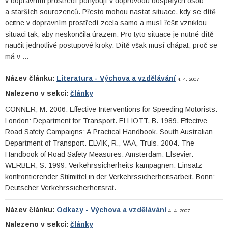
v dopravním prostředí pohybují v doprovodu dospělých osob
a starších sourozenců. Přesto mohou nastat situace, kdy se dítě
ocitne v dopravním prostředí zcela samo a musí řešit vzniklou
situaci tak, aby neskončila úrazem. Pro tyto situace je nutné dítě
naučit jednotlivé postupové kroky. Dítě však musí chápat, proč se
má v …
Název článku:
Literatura - Výchova a vzdělávání
4. 4. 2007
Nalezeno v sekci:
články
CONNER, M. 2006. Effective Interventions for Speeding Motorists.
London: Department for Transport. ELLIOTT, B. 1989. Effective
Road Safety Campaigns: A Practical Handbook. South Australian
Department of Transport. ELVIK, R., VAA, Truls. 2004. The
Handbook of Road Safety Measures. Amsterdam: Elsevier.
WERBER, S. 1999. Verkehrssicherheits-kampagnen. Einsatz
konfrontierender Stilmittel in der Verkehrssicherheitsarbeit. Bonn:
Deutscher Verkehrssicherheitsrat.
Název článku:
Odkazy - Výchova a vzdělávání
4. 4. 2007
Nalezeno v sekci:
články