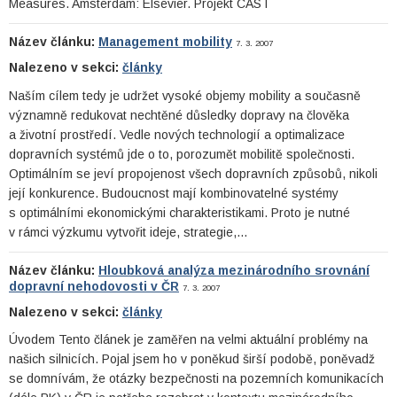
Measures. Amsterdam: Elsevier. Projekt CAST
Název článku:
Management mobility
7. 3. 2007
Nalezeno v sekci:
články
Naším cílem tedy je udržet vysoké objemy mobility a současně
významně redukovat nechtěné důsledky dopravy na člověka
a životní prostředí. Vedle nových technologií a optimalizace
dopravních systémů jde o to, porozumět mobilitě společnosti.
Optimálním se jeví propojenost všech dopravních způsobů, nikoli
její konkurence. Budoucnost mají kombinovatelné systémy
s optimálními ekonomickými charakteristikami. Proto je nutné
v rámci výzkumu vytvořit ideje, strategie,…
Název článku:
Hloubková analýza mezinárodního srovnání
dopravní nehodovosti v ČR
7. 3. 2007
Nalezeno v sekci:
články
Úvodem Tento článek je zaměřen na velmi aktuální problémy na
našich silnicích. Pojal jsem ho v poněkud širší podobě, poněvadž
se domnívám, že otázky bezpečnosti na pozemních komunikacích