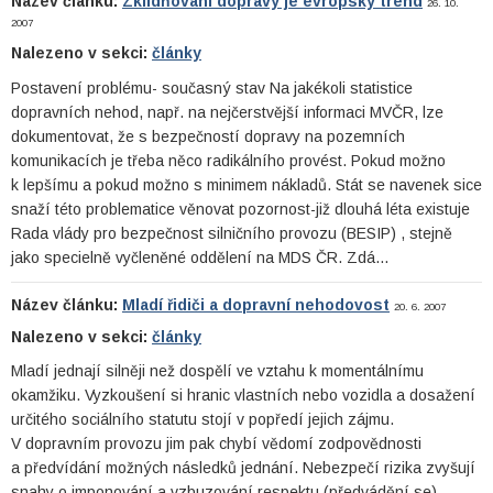
Název článku:
Zklidňování dopravy je evropský trend
26. 10.
2007
Nalezeno v sekci:
články
Postavení problému- současný stav Na jakékoli statistice
dopravních nehod, např. na nejčerstvější informaci MVČR, lze
dokumentovat, že s bezpečností dopravy na pozemních
komunikacích je třeba něco radikálního provést. Pokud možno
k lepšímu a pokud možno s minimem nákladů. Stát se navenek sice
snaží této problematice věnovat pozornost-již dlouhá léta existuje
Rada vlády pro bezpečnost silničního provozu (BESIP) , stejně
jako specielně vyčleněné oddělení na MDS ČR. Zdá…
Název článku:
Mladí řidiči a dopravní nehodovost
20. 6. 2007
Nalezeno v sekci:
články
Mladí jednají silněji než dospělí ve vztahu k momentálnímu
okamžiku. Vyzkoušení si hranic vlastních nebo vozidla a dosažení
určitého sociálního statutu stojí v popředí jejich zájmu.
V dopravním provozu jim pak chybí vědomí zodpovědnosti
a předvídání možných následků jednání. Nebezpečí rizika zvyšují
snahy o imponování a vzbuzování respektu (předvádění se)