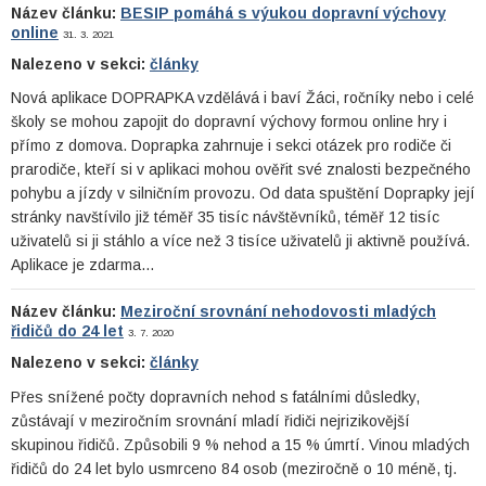
Název článku:
BESIP pomáhá s výukou dopravní výchovy
online
31. 3. 2021
Nalezeno v sekci:
články
Nová aplikace DOPRAPKA vzdělává i baví Žáci, ročníky nebo i celé
školy se mohou zapojit do dopravní výchovy formou online hry i
přímo z domova. Doprapka zahrnuje i sekci otázek pro rodiče či
prarodiče, kteří si v aplikaci mohou ověřit své znalosti bezpečného
pohybu a jízdy v silničním provozu. Od data spuštění Doprapky její
stránky navštívilo již téměř 35 tisíc návštěvníků, téměř 12 tisíc
uživatelů si ji stáhlo a více než 3 tisíce uživatelů ji aktivně používá.
Aplikace je zdarma…
Název článku:
Meziroční srovnání nehodovosti mladých
řidičů do 24 let
3. 7. 2020
Nalezeno v sekci:
články
Přes snížené počty dopravních nehod s fatálními důsledky,
zůstávají v meziročním srovnání mladí řidiči nejrizikovější
skupinou řidičů. Způsobili 9 % nehod a 15 % úmrtí. Vinou mladých
řidičů do 24 let bylo usmrceno 84 osob (meziročně o 10 méně, tj.