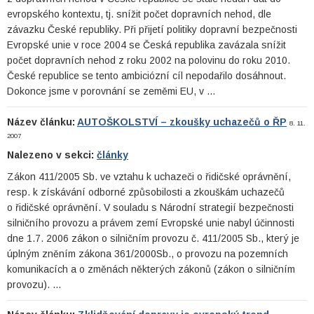
evropského kontextu, tj. snížit počet dopravních nehod, dle
závazku České republiky. Při přijetí politiky dopravní bezpečnosti
Evropské unie v roce 2004 se Česká republika zavázala snížit
počet dopravních nehod z roku 2002 na polovinu do roku 2010.
České republice se tento ambiciózní cíl nepodařilo dosáhnout.
Dokonce jsme v porovnání se zeměmi EU, v …
Název článku:
AUTOŠKOLSTVÍ – zkoušky uchazečů o ŘP
8. 11.
2007
Nalezeno v sekci:
články
Zákon 411/2005 Sb. ve vztahu k uchazeči o řidičské oprávnění,
resp. k získávání odborné způsobilosti a zkouškám uchazečů
o řidičské oprávnění. V souladu s Národní strategií bezpečnosti
silničního provozu a právem zemí Evropské unie nabyl účinnosti
dne 1.7. 2006 zákon o silničním provozu č. 411/2005 Sb., který je
úplným zněním zákona 361/2000Sb., o provozu na pozemních
komunikacích a o změnách některých zákonů (zákon o silničním
provozu). …