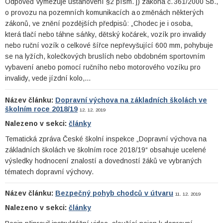
Odpověď vymezuje ustanovení §2 písm. j) zákona č. 361/2000 Sb.,
o provozu na pozemních komunikacích a o změnách některých
zákonů, ve znění pozdějších předpisů: „Chodec je i osoba,
která tlačí nebo táhne sáňky, dětský kočárek, vozík pro invalidy
nebo ruční vozík o celkové šířce nepřevyšující 600 mm, pohybuje
se na lyžích, kolečkových bruslích nebo obdobném sportovním
vybavení anebo pomocí ručního nebo motorového vozíku pro
invalidy, vede jízdní kolo,…
Název článku:
Dopravní výchova na základních školách ve
školním roce 2018/19
12. 12. 2019
Nalezeno v sekci:
články
Tematická zpráva České školní inspekce „Dopravní výchova na
základních školách ve školním roce 2018/19“ obsahuje ucelené
výsledky hodnocení znalostí a dovedností žáků ve vybraných
tématech dopravní výchovy.
Název článku:
Bezpečný pohyb chodců v útvaru
11. 12. 2019
Nalezeno v sekci:
články