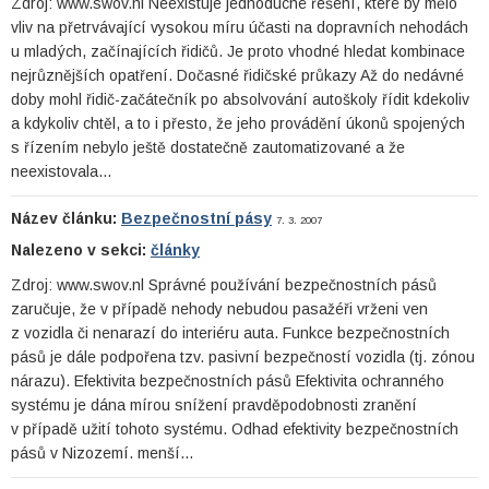
Zdroj: www.swov.nl Neexistuje jednoduché řešení, které by mělo
vliv na přetrvávající vysokou míru účasti na dopravních nehodách
u mladých, začínajících řidičů. Je proto vhodné hledat kombinace
nejrůznějších opatření. Dočasné řidičské průkazy Až do nedávné
doby mohl řidič-začátečník po absolvování autoškoly řídit kdekoliv
a kdykoliv chtěl, a to i přesto, že jeho provádění úkonů spojených
s řízením nebylo ještě dostatečně zautomatizované a že
neexistovala…
Název článku:
Bezpečnostní pásy
7. 3. 2007
Nalezeno v sekci:
články
Zdroj: www.swov.nl Správné používání bezpečnostních pásů
zaručuje, že v případě nehody nebudou pasažéři vrženi ven
z vozidla či nenarazí do interiéru auta. Funkce bezpečnostních
pásů je dále podpořena tzv. pasivní bezpečností vozidla (tj. zónou
nárazu). Efektivita bezpečnostních pásů Efektivita ochranného
systému je dána mírou snížení pravděpodobnosti zranění
v případě užití tohoto systému. Odhad efektivity bezpečnostních
pásů v Nizozemí. menší…