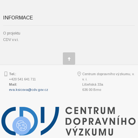
INFORMACE
O projektu
CDV v.v.i.
Tel.:
Centrum dopravního výzkumu, v.
+420 541 641 711
v. i.
Mail:
Líšeňská 33a
eva.ksicova@cdv.gov.cz
636 00 Brno