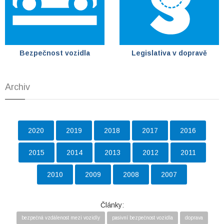
Bezpečnost vozidla
Legislativa v dopravě
Archiv
2020
2019
2018
2017
2016
2015
2014
2013
2012
2011
2010
2009
2008
2007
Články:
bezpečná vzdálenost mezi vozidly
pasivní bezpečnost vozidla
doprava