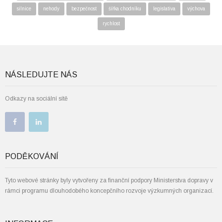
silnice
nehody
bezpečnost
šířka chodníku
legislativa
výchova
rychlost
NÁSLEDUJTE NÁS
Odkazy na sociální sítě
PODĚKOVÁNÍ
Tyto webové stránky byly vytvořeny za finanční podpory Ministerstva dopravy v
rámci programu dlouhodobého koncepčního rozvoje výzkumných organizací.