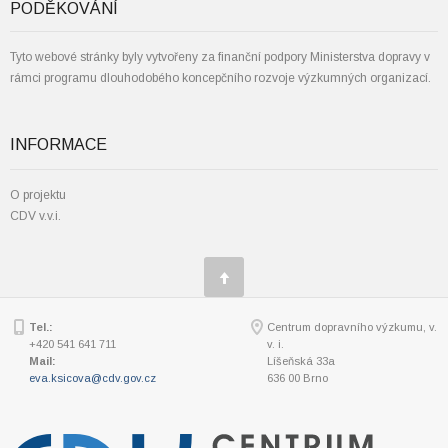
PODĚKOVÁNÍ
Tyto webové stránky byly vytvořeny za finanční podpory Ministerstva dopravy v
rámci programu dlouhodobého koncepčního rozvoje výzkumných organizací.
INFORMACE
O projektu
CDV v.v.i.
Tel.:
Centrum dopravního výzkumu, v.
+420 541 641 711
v. i.
Mail:
Líšeňská 33a
eva.ksicova@cdv.gov.cz
636 00 Brno