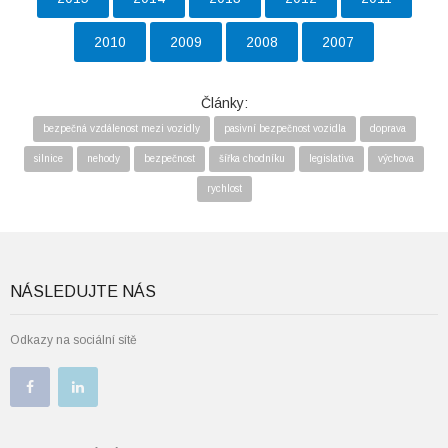
2010
2009
2008
2007
Články:
bezpečná vzdálenost mezi vozidly
pasivní bezpečnost vozidla
doprava
silnice
nehody
bezpečnost
šířka chodníku
legislativa
výchova
rychlost
NÁSLEDUJTE NÁS
Odkazy na sociální sítě