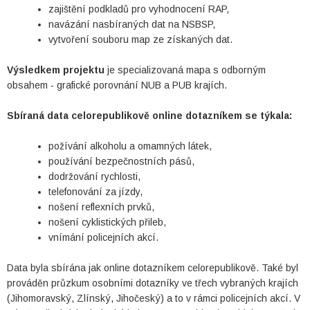
zajištění podkladů pro vyhodnocení RAP,
navázání nasbíraných dat na NSBSP,
vytvoření souboru map ze získaných dat.
Výsledkem projektu
je specializovaná mapa s odborným
obsahem - grafické porovnání NUB a PUB krajích.
Sbíraná data celorepublikově online dotazníkem se týkala:
požívání alkoholu a omamných látek,
používání bezpečnostních pásů,
dodržování rychlosti,
telefonování za jízdy,
nošení reflexních prvků,
nošení cyklistických přileb,
vnímání policejních akcí.
Data byla sbírána jak online dotazníkem celorepublikově. Také byl
prováděn průzkum osobními dotazníky ve třech vybraných krajích
(Jihomoravský, Zlínský, Jihočeský) a to v rámci policejních akcí. V