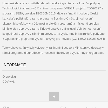
Uvedená data byla v průběhu daného období vytvořena za finanční podpory
Technologické agentury ČR v rámci programu OMEGA, projektu TD020127 a
programu BETA, projektu TB0300MD015, dále za finanční podpory České
kanceláře pojistitelů, v rámci programu Systémový nástroj hodnocení
ekonomické efektivity a účelnosti projektů a programů a následně projektu
Ministerstva dopravy v rámci Kritické analýzy dat vstupujících do hodnocení
bezpečnosti dopravy v silničním provozu, na výzkumné infrastruktuře pořízené
z Operačního programu Výzkum a vývoj pro inovace (CZ.1.05/2.1.00/03.0064).
Tyto webové stránky byly vytvořeny za finanční podpory Ministerstva dopravy v
rámci programu dlouhodobého koncepčního rozvoje výzkumných organizací.
INFORMACE
O projektu
CDV v.v.i.