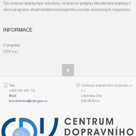
Tyto webové stránky byly vytvořeny za finanční podpory Ministerstva dopravy v
rámci programu dlouhodobého koncepčního rozvoje výzkumných organizací.
INFORMACE
O projektu
CDV v.v.i.
Tel.:
Centrum dopravního výzkumu, v.
+420 541 641 711
v. i.
Mail:
Líšeňská 33a
eva.ksicova@cdv.gov.cz
636 00 Brno