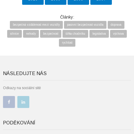
Články:
bezpečná vzdálenost mezi vozidly
pasivní bezpečnost vozidla
doprava
silnice
nehody
bezpečnost
šířka chodníku
legislativa
výchova
rychlost
NÁSLEDUJTE NÁS
Odkazy na sociální sítě
PODĚKOVÁNÍ