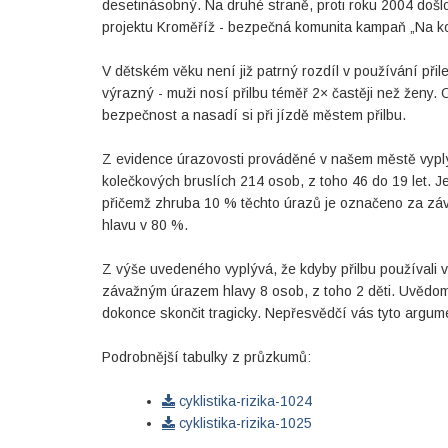
desetinásobný. Na druhé straně, proti roku 2004 došl
projektu Kroměříž - bezpečná komunita kampaň „Na kol
V dětském věku není již patrný rozdíl v používání přil
výrazný - muži nosí přilbu téměř 2× častěji než ženy. 
bezpečnost a nasadí si při jízdě městem přilbu.
Z evidence úrazovosti prováděné v našem městě vyplývá
kolečkových bruslích 214 osob, z toho 46 do 19 let. J
přičemž zhruba 10 % těchto úrazů je označeno za záva
hlavu v 80 %.
Z výše uvedeného vyplývá, že kdyby přilbu používali v
závažným úrazem hlavy 8 osob, z toho 2 děti. Uvědom
dokonce skončit tragicky. Nepřesvědčí vás tyto argumen
Podrobnější tabulky z průzkumů:
cyklistika-rizika-1024
cyklistika-rizika-1025