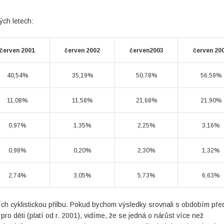
ých letech:
červen 2001
červen 2002
červen2003
červen 20
40,54%
35,19%
50,78%
56,59%
11,08%
11,58%
21,68%
21,90%
0,97%
1,35%
2,25%
3,16%
0,98%
0,20%
2,30%
1,32%
2,74%
3,05%
5,73%
6,63%
ících cyklistickou přilbu. Pokud bychom výsledky srovnali s obdobím pře
b pro děti (platí od r. 2001), vidíme, že se jedná o nárůst více než