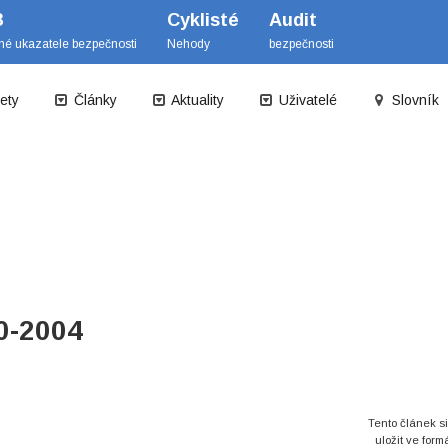
B
Cyklisté
Audit
mé ukazatele bezpečnosti
Nehody
bezpečnosti
ety
Články
Aktuality
Uživatelé
Slovník
0-2004
Tento článek s
uložit ve form