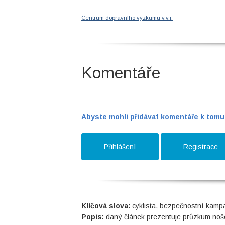
Centrum dopravního výzkumu v.v.i.
Komentáře
Abyste mohli přidávat komentáře k tomut
Přihlášení
Registrace
Klíčová slova:
cyklista, bezpečnostní kampa
Popis:
daný článek prezentuje průzkum nošen