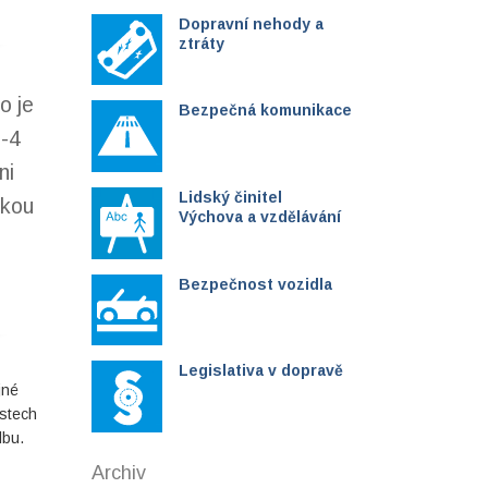
Dopravní nehody a
ztráty
o je
Bezpečná komunikace
3-4
ni
Lidský činitel
ckou
Výchova a vzdělávání
Bezpečnost vozidla
Legislativa v dopravě
jné
ístech
lbu.
Archiv