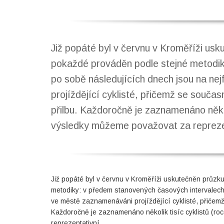
Již popáté byl v červnu v Kroměříži usk
pokaždé prováděn podle stejné metodik
po sobě následujících dnech jsou na n
projíždějící cyklisté, přičemž se souča
přilbu. Každoročně je zaznamenáno několi
výsledky můžeme považovat za repreze
Již popáté byl v červnu v Kroměříži uskutečněn průzku
metodiky: v předem stanovených časových intervalech
ve městě zaznamenáváni projíždějící cyklisté, přičemž
Každoročně je zaznamenáno několik tisíc cyklistů (ro
reprezentativní.