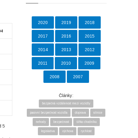
2020
2019
2018
04
2017
2016
2015
2014
2013
2012
2011
2010
2009
2008
2007
Články:
bezpečná vzdálenost mezi vozidly
pasivní bezpečnost vozidla
doprava
silnice
nehody
bezpečnost
šířka chodníku
d 5
legislativa
výchova
rychlost