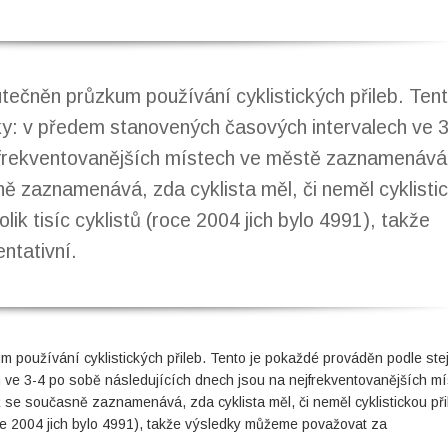
utečněn průzkum používání cyklistických přileb. Tent
y: v předem stanovených časových intervalech ve 
ejfrekventovanějších místech ve městě zaznamenává
sně zaznamenává, zda cyklista měl, či neměl cyklisti
k tisíc cyklistů (roce 2004 jich bylo 4991), takže
ntativní.
m používání cyklistických přileb. Tento je pokaždé prováděn podle ste
 ve 3-4 po sobě následujících dnech jsou na nejfrekventovanějších m
 se současně zaznamenává, zda cyklista měl, či neměl cyklistickou při
ce 2004 jich bylo 4991), takže výsledky můžeme považovat za