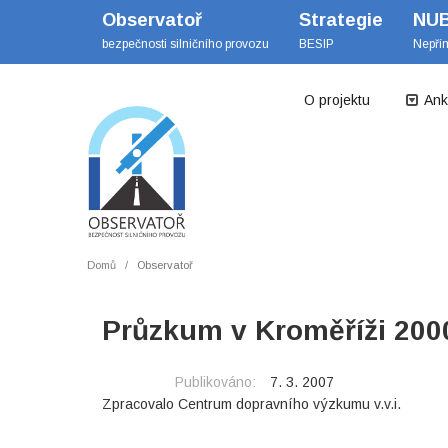
Observatoř
Strategie
NU
bezpečnosti silničního provozu
BESIP
Nepří
O projektu
Ank
Domů
Observatoř
Průzkum v Kroměříži 200
Publikováno:
7. 3. 2007
Zpracovalo Centrum dopravního výzkumu v.v.i.