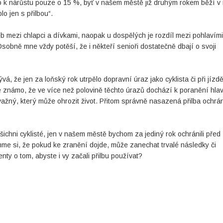
o k nárůstu pouze o 15 %, byť v našem městě již druhým rokem běží v 
o jen s přilbou“.
eb mezi chlapci a dívkami, naopak u dospělých je rozdíl mezi pohlavími
Osobně mne vždy potěší, že i někteří senioři dostatečně dbají o svoji
, že jen za loňský rok utrpělo dopravní úraz jako cyklista či při jízd
e známo, že ve více než polovině těchto úrazů dochází k poranění hlav
žný, který může ohrozit život. Přitom správně nasazená přilba ochrá
šichni cyklisté, jen v našem městě bychom za jediný rok ochránili před
me si, že pokud ke zranění dojde, může zanechat trvalé následky či
ty o tom, abyste i vy začali přilbu používat?