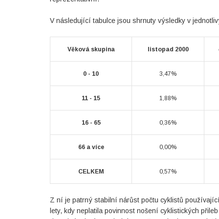
V následující tabulce jsou shrnuty výsledky v jednotliv
Věková skupina
listopad 2000
0 - 10
3,47%
11 - 15
1,88%
16 - 65
0,36%
66 a více
0,00%
CELKEM
0,57%
Z ní je patrný stabilní nárůst počtu cyklistů používaj
lety, kdy neplatila povinnost nošení cyklistických přile