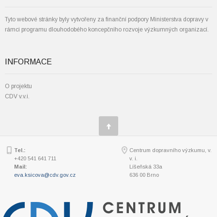
Tyto webové stránky byly vytvořeny za finanční podpory Ministerstva dopravy v
rámci programu dlouhodobého koncepčního rozvoje výzkumných organizací.
INFORMACE
O projektu
CDV v.v.i.
Tel.:
Centrum dopravního výzkumu, v.
+420 541 641 711
v. i.
Mail:
Líšeňská 33a
eva.ksicova@cdv.gov.cz
636 00 Brno