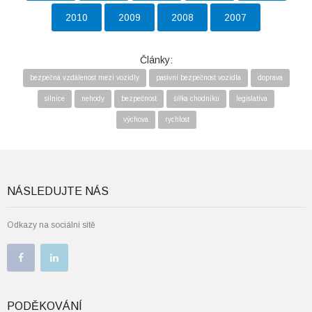
2010
2009
2008
2007
Články:
bezpečná vzdálenost mezi vozidly
pasivní bezpečnost vozidla
doprava
silnice
nehody
bezpečnost
šířka chodníku
legislativa
výchova
rychlost
NÁSLEDUJTE NÁS
Odkazy na sociální sítě
PODĚKOVÁNÍ