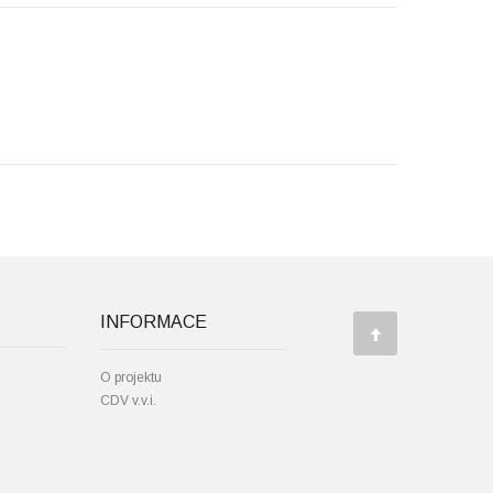
INFORMACE
u
O projektu
CDV v.v.i.