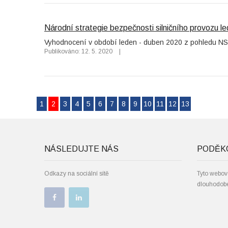
Národní strategie bezpečnosti silničního provozu 
Vyhodnocení v období leden - duben 2020 z pohledu N
Publikováno: 12. 5. 2020
|
1
2
3
4
5
6
7
8
9
10
11
12
13
NÁSLEDUJTE NÁS
PODĚK
Odkazy na sociální sítě
Tyto webové
dlouhodobé