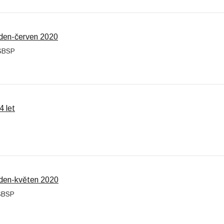
leden-červen 2020
NSBSP
4 let
leden-květen 2020
NSBSP