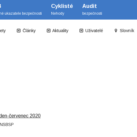
B
Cyklisté
Audit
mé ukazatele bezpečnosti
Nehody
bezpečnosti
ety
Články
Aktuality
Uživatelé
Slovník
leden-červenec 2020
u NSBSP