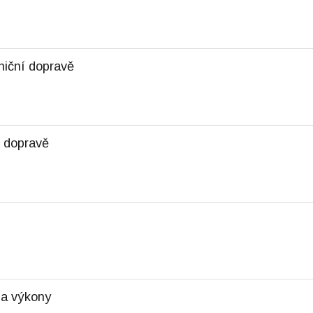
niční dopravě
í dopravě
c a výkony