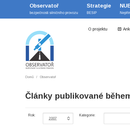
Observatoř
Strategie
NU
bezpečnosti silničního provozu
BESIP
Nepří
O projektu
Ank
Domů
Observatoř
Články publikované běhe
Rok:
Kategorie:
2007