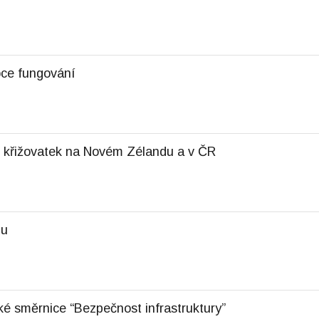
ce fungování
h křižovatek na Novém Zélandu a v ČR
du
ké směrnice “Bezpečnost infrastruktury”