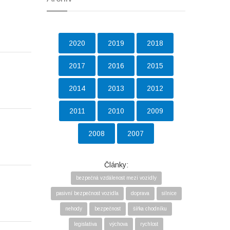
2020
2019
2018
2017
2016
2015
2014
2013
2012
2011
2010
2009
2008
2007
Články:
bezpečná vzdálenost mezi vozidly
pasivní bezpečnost vozidla
doprava
silnice
nehody
bezpečnost
šířka chodníku
legislativa
výchova
rychlost