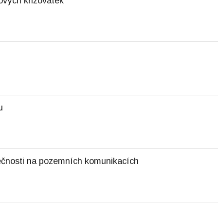
ových křižovatek
u
pečnosti na pozemních komunikacích