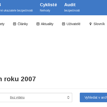
B
Cyklisté
Audit
mé ukazatele bezpečnosti
Nehody
bezpečnosti
ety
Články
Aktuality
Uživatelé
Slovník
m roku 2007
Bez výběru