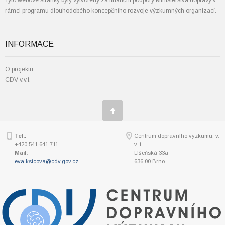
Tyto webové stránky byly vytvořeny za finanční podpory Ministerstva dopravy v
rámci programu dlouhodobého koncepčního rozvoje výzkumných organizací.
INFORMACE
O projektu
CDV v.v.i.
Tel.:
Centrum dopravního výzkumu, v.
+420 541 641 711
v. i.
Mail:
Líšeňská 33a
eva.ksicova@cdv.gov.cz
636 00 Brno