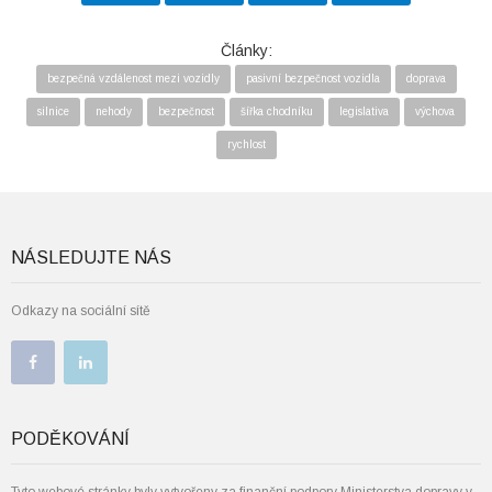
Články:
bezpečná vzdálenost mezi vozidly
pasivní bezpečnost vozidla
doprava
silnice
nehody
bezpečnost
šířka chodníku
legislativa
výchova
rychlost
NÁSLEDUJTE NÁS
Odkazy na sociální sítě
PODĚKOVÁNÍ