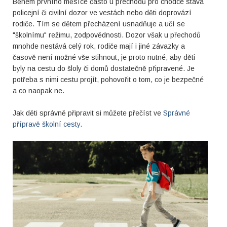
Během prvního měsíce často u přechodů pro chodce stává
policejní či civilní dozor ve vestách nebo děti doprovází
rodiče. Tím se dětem přecházení usnadňuje a učí se
"školnímu" režimu, zodpovědnosti. Dozor však u přechodů
mnohde nestává celý rok, rodiče mají i jiné závazky a
časově není možné vše stihnout, je proto nutné, aby děti
byly na cestu do šloly či domů dostatečně připravené. Je
potřeba s nimi cestu projít, pohovořit o tom, co je bezpečné
a co naopak ne.
Jak děti správně připravit si můžete přečíst ve
Správné
přípravě školní cesty.