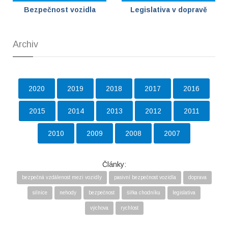
Bezpečnost vozidla
Legislativa v dopravě
Archiv
2020
2019
2018
2017
2016
2015
2014
2013
2012
2011
2010
2009
2008
2007
Články:
bezpečná vzdálenost mezi vozidly
pasivní bezpečnost vozidla
doprava
silnice
nehody
bezpečnost
šířka chodníku
legislativa
výchova
rychlost