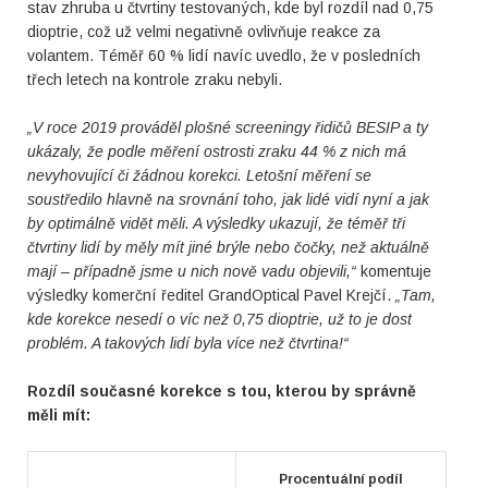
stav zhruba u čtvrtiny testovaných, kde byl rozdíl nad 0,75
dioptrie, což už velmi negativně ovlivňuje reakce za
volantem. Téměř 60 % lidí navíc uvedlo, že v posledních
třech letech na kontrole zraku nebyli.
„V roce 2019 prováděl plošné screeningy řidičů BESIP a ty
ukázaly, že podle měření ostrosti zraku 44 % z nich má
nevyhovující či žádnou korekci. Letošní měření se
soustředilo hlavně na srovnání toho, jak lidé vidí nyní a jak
by optimálně vidět měli. A výsledky ukazují, že téměř tři
čtvrtiny lidí by měly mít jiné brýle nebo čočky, než aktuálně
mají – případně jsme u nich nově vadu objevili,“
komentuje
výsledky komerční ředitel GrandOptical Pavel Krejčí.
„Tam,
kde korekce nesedí o víc než 0,75 dioptrie, už to je dost
problém. A takových lidí byla více než čtvrtina!“
Rozdíl současné korekce s tou, kterou by správně
měli mít:
Procentuální podíl