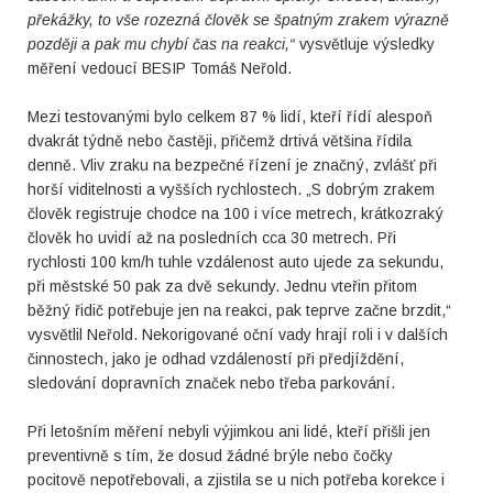
překážky, to vše rozezná člověk se špatným zrakem výrazně
později a pak mu chybí čas na reakci,“
vysvětluje výsledky
měření vedoucí BESIP Tomáš Neřold.
Mezi testovanými bylo celkem 87 % lidí, kteří řídí alespoň
dvakrát týdně nebo častěji, přičemž drtivá většina řídila
denně. Vliv zraku na bezpečné řízení je značný, zvlášť při
horší viditelnosti a vyšších rychlostech. „S dobrým zrakem
člověk registruje chodce na 100 i více metrech, krátkozraký
člověk ho uvidí až na posledních cca 30 metrech. Při
rychlosti 100 km/h tuhle vzdálenost auto ujede za sekundu,
při městské 50 pak za dvě sekundy. Jednu vteřin přitom
běžný řidič potřebuje jen na reakci, pak teprve začne brzdit,“
vysvětlil Neřold. Nekorigované oční vady hrají roli i v dalších
činnostech, jako je odhad vzdáleností při předjíždění,
sledování dopravních značek nebo třeba parkování.
Při letošním měření nebyli výjimkou ani lidé, kteří přišli jen
preventivně s tím, že dosud žádné brýle nebo čočky
pocitově nepotřebovali, a zjistila se u nich potřeba korekce i