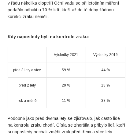
v řádu několika dioptrií! Oční vadu se při letošním měření
podařilo odhalit u 70 % lidí, kteří až do té doby žádnou
korekci zraku neměli.
Kdy naposledy byli na kontrole zraku:
Výsledky 2021
Výsledky 2019
před 3 lety a více
59 %
44 %
před 2 lety
29 %
18 %
rok a méně
11 %
38 %
Podobně jako před dvěma lety se zjišťovalo, jak často lidé
na kontrolu zraku chodí. Čísla se zhoršila a přibylo lidí, kteří
si naposledy nechali změřit zrak před třemi a více lety.