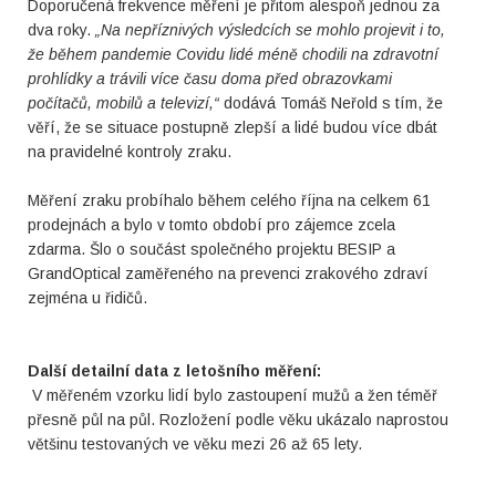
Doporučená frekvence měření je přitom alespoň jednou za
dva roky.
„
Na nepříznivých výsledcích se mohlo projevit i to,
že během pandemie Covidu lidé méně chodili na zdravotní
prohlídky a trávili více času doma před obrazovkami
počítačů, mobilů a televizí,“
dodává Tomáš Neřold s tím, že
věří, že se situace postupně zlepší a lidé budou více dbát
na pravidelné kontroly zraku.
Měření zraku probíhalo během celého října na celkem 61
prodejnách a bylo v tomto období pro zájemce zcela
zdarma. Šlo o součást společného projektu BESIP a
GrandOptical zaměřeného na prevenci zrakového zdraví
zejména u řidičů.
Další detailní data z letošního měření:
V měřeném vzorku lidí bylo zastoupení mužů a žen téměř
přesně půl na půl. Rozložení podle věku ukázalo naprostou
většinu testovaných ve věku mezi 26 až 65 lety.