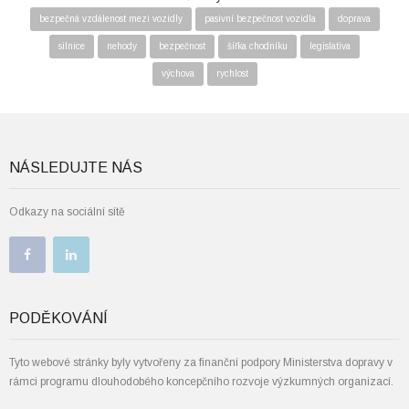
bezpečná vzdálenost mezi vozidly
pasivní bezpečnost vozidla
doprava
silnice
nehody
bezpečnost
šířka chodníku
legislativa
výchova
rychlost
NÁSLEDUJTE NÁS
Odkazy na sociální sítě
PODĚKOVÁNÍ
Tyto webové stránky byly vytvořeny za finanční podpory Ministerstva dopravy v
rámci programu dlouhodobého koncepčního rozvoje výzkumných organizací.