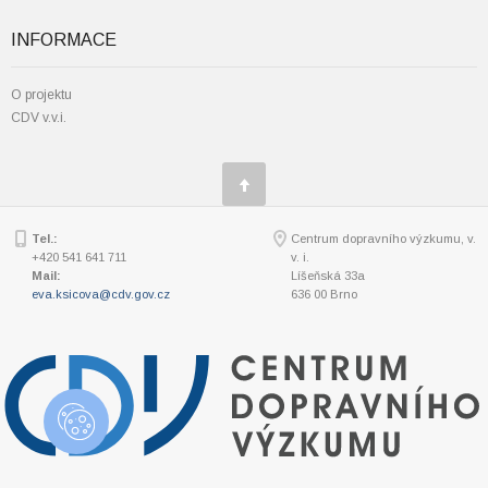
INFORMACE
O projektu
CDV v.v.i.
Tel.:
Centrum dopravního výzkumu, v.
+420 541 641 711
v. i.
Mail:
Líšeňská 33a
eva.ksicova@cdv.gov.cz
636 00 Brno