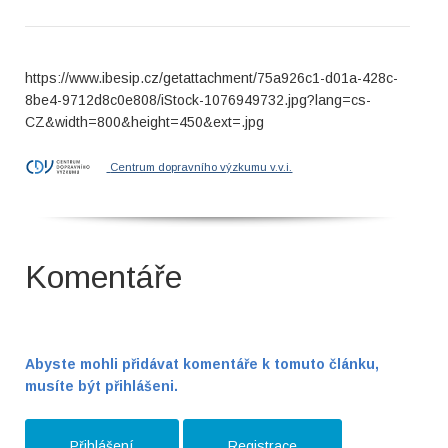
https://www.ibesip.cz/getattachment/75a926c1-d01a-428c-
8be4-9712d8c0e808/iStock-1076949732.jpg?lang=cs-
CZ&width=800&height=450&ext=.jpg
Centrum dopravního výzkumu v.v.i.
Komentáře
Abyste mohli přidávat komentáře k tomuto článku,
musíte být přihlášeni.
Přihlášení
Registrace