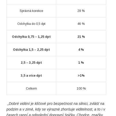
Správná korekce
28 %
Odchylka do 0,5 dpt
46 %
Odchylka 0,75 – 1,25 dpt
21 %
Odchylka 1,5 – 2,25 dpt
4 %
2,5 – 3,25 dpt
1 %
3,5 a více dpt
>1%
Celkem
100 %
„Dobré vidění je klíčové pro bezpečnost na silnici, zvlášť na
podzim a v zimě, kdy se výrazně zhoršuje viditelnost, a to i v
časech ranní a odpolední dopravní špičky. Chodce, značky,