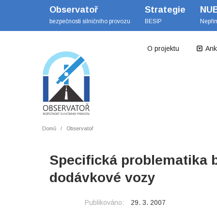
Observatoř
Strategie
NU
bezpečnosti silničního provozu
BESIP
Nepří
O projektu
Ank
Domů
Observatoř
Specifická problematika 
dodávkové vozy
Publikováno:
29. 3. 2007