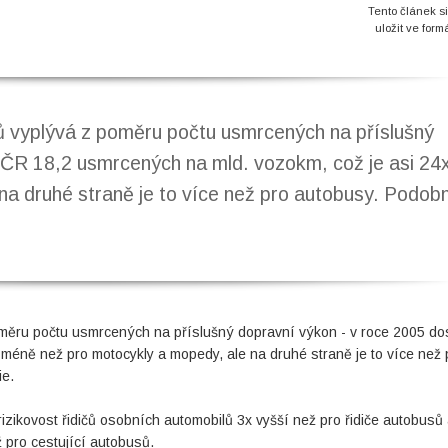
Tento článek s
uložit ve form
ů vyplývá z poměru počtu usmrcených na příslušný
 ČR 18,2 usmrcených na mld. vozokm, což je asi 24
a druhé straně je to více než pro autobusy. Podob
měru počtu usmrcených na příslušný dopravní výkon - v roce 2005 do
méně než pro motocykly a mopedy, ale na druhé straně je to více než 
ie.
izikovost řidičů osobních automobilů 3x vyšší než pro řidiče autobusů 
 pro cestující autobusů.