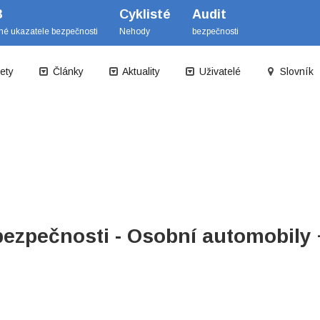
B
Cyklisté
Audit
mé ukazatele bezpečnosti
Nehody
bezpečnosti
ety
Články
Aktuality
Uživatelé
Slovník
bezpečnosti - Osobní automobily 