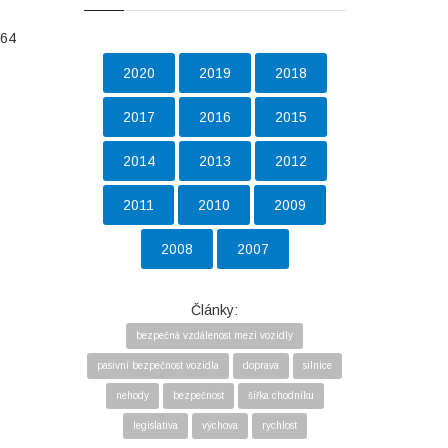
 64
2020
2019
2018
2017
2016
2015
2014
2013
2012
2011
2010
2009
2008
2007
Články:
bezpečná vzdálenost mezi vozidly
pasivní bezpečnost vozidla
doprava
silnice
nehody
bezpečnost
šířka chodníku
legislativa
výchova
rychlost