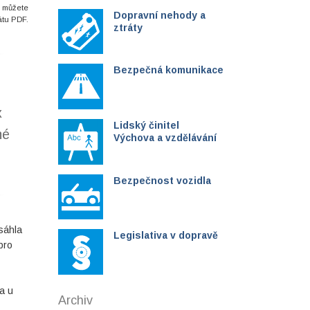
i můžete
Dopravní nehody a
átu PDF.
ztráty
Bezpečná komunikace
x
Lidský činitel
né
Výchova a vzdělávání
Bezpečnost vozidla
sáhla
Legislativa v dopravě
pro
a u
Archiv