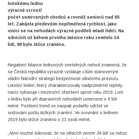
loňskému lednu
výrazně vzrostl
počet usmrcených chodců a rovněž seniorů nad 65
let. Zabíjela především nepřiměřená rychlost, jako
viníci se na nehodách výrazně podíleli mladí řidiči. Na
silnicích už během prvního měsíce roku zemřelo 34
lidí, 98 bylo těžce zraněno.
Negativní bilance lednových smrtelných nehod znamená, že
se Česká republika výrazně vzdaluje cílům stanoveným
vládní Národní strategií bezpečnosti silničního provozu.
Letošní leden, který charakterizovaly nadprůměrné teploty,
navíc vykazuje i meziroční zhoršení oproti roku 2019. Loni
v lednu bylo při dopravních nehodách usmrceno o 9 lidí
méně. Pozitivní trend se naopak podařilo udržet ve
snižování počtu těžkých zranění. Ve srovnání s lednem
2019 bylo těžce zraněno o 21 osob méně.
„Není možné tolerovat, že na silnicích zemře 34 lidí za měsíc