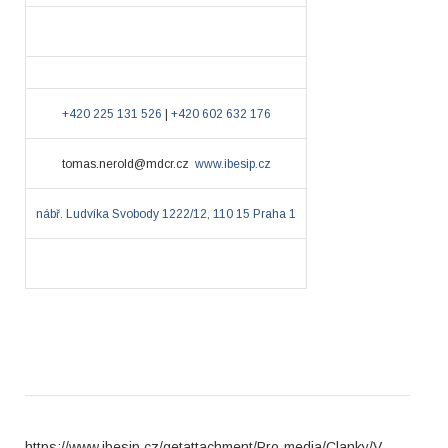
+420 225 131 526
|
+420 602 632 176
tomas.nerold@mdcr.cz
www.ibesip.cz
nábř. Ludvíka Svobody 1222/12, 110 15 Praha 1
https://www.ibesip.cz/getattachment/Pro-media/Clanky/V-