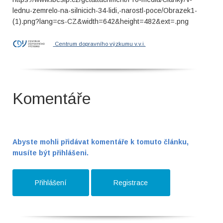
lednu-zemrelo-na-silnicich-34-lidi,-narostl-poce/Obrazek1-
(1).png?lang=cs-CZ&width=642&height=482&ext=.png
Centrum dopravního výzkumu v.v.i.
Komentáře
Abyste mohli přidávat komentáře k tomuto článku,
musíte být přihlášeni.
Přihlášení
Registrace