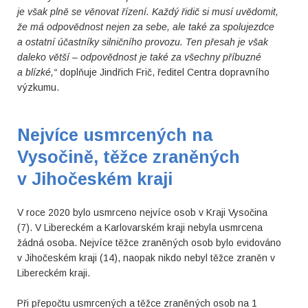
je však plně se věnovat řízení.
Každý řidič si musí uvědomit,
že má odpovědnost nejen za sebe, ale také za spolujezdce
a ostatní účastníky silničního provozu. Ten přesah je však
daleko větší – odpovědnost je také za všechny příbuzné
a blízké,
“
doplňuje Jindřich Frič, ředitel Centra dopravního
výzkumu.
Nejvíce usmrcených na
Vysočině, těžce zraněných
v Jihočeském kraji
V roce 2020 bylo usmrceno nejvíce osob v Kraji Vysočina
(7). V Libereckém a Karlovarském kraji nebyla usmrcena
žádná osoba. Nejvíce těžce zraněných osob bylo evidováno
v Jihočeském kraji (14), naopak nikdo nebyl těžce zraněn v
Libereckém kraji.
Při přepočtu usmrcených a těžce zraněných osob na 1