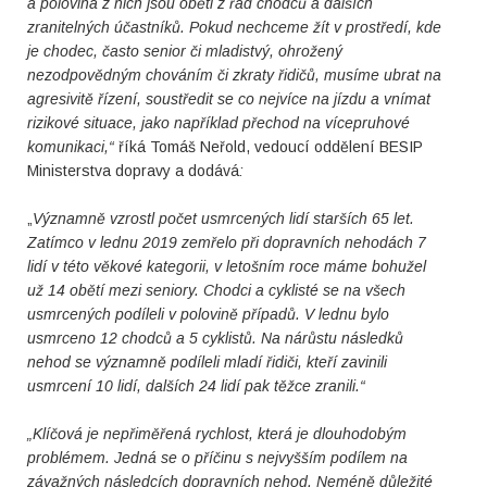
a polovina z nich jsou oběti z řad chodců a dalších
zranitelných účastníků. Pokud nechceme žít v prostředí, kde
je chodec, často senior či mladistvý, ohrožený
nezodpovědným chováním či zkraty řidičů, musíme ubrat na
agresivitě řízení, soustředit se co nejvíce na jízdu a vnímat
rizikové situace, jako například přechod na vícepruhové
komunikaci,“
říká Tomáš Neřold, vedoucí oddělení BESIP
Ministerstva dopravy a dodává
:
„
V
ýznamně vzrostl počet usmrcených lidí starších 65 let.
Zatímco v lednu 2019 zemřelo při dopravních nehodách 7
lidí v této věkové kategorii, v letošním roce máme bohužel
už 14 obětí mezi seniory.
Chodci a cyklisté se na všech
usmrcených podíleli v polovině případů. V lednu bylo
usmrceno 12 chodců a 5 cyklistů. Na nárůstu následků
nehod se významně podíleli
mladí řidiči, kteří zavinili
usmrcení 10 lidí, dalších 24 lidí pak těžce zranili.“
„Klíčová je nepřiměřená rychlost, která je dlouhodobým
problémem. Jedná se o příčinu s nejvyšším podílem na
závažných následcích dopravních nehod.
Neméně důležité