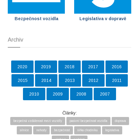
Bezpečnost vozidla
Legislativa v dopravě
Archiv
2020
2019
2018
2017
2016
2015
2014
2013
2012
2011
2010
2009
2008
2007
Články:
bezpečná vzdálenost mezi vozidly
pasivní bezpečnost vozidla
doprava
silnice
nehody
bezpečnost
šířka chodníku
legislativa