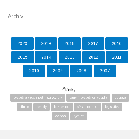
Archiv
2020
2019
2018
2017
2016
2015
2014
2013
2012
2011
2010
2009
2008
2007
Články:
bezpečná vzdálenost mezi vozidly
pasivní bezpečnost vozidla
doprava
silnice
nehody
bezpečnost
šířka chodníku
legislativa
výchova
rychlost