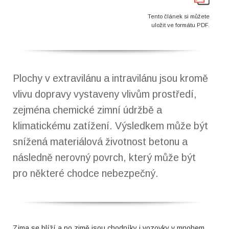
Tento článek si můžete
uložit ve formátu PDF.
Plochy v extravilánu a intravilánu jsou kromě
vlivu
dopravy
vystaveny
vlivům
prostředí,
zejména
chemické
zimní
údržbě
a
klimatickému
zatížení.
Výsledkem může být
snížená materiálová životnost
betonu a
následně nerovný povrch, který může být
pro některé chodce nebezpečný.
Zima se blíží a po zimě jsou chodníky i vozovky v mnohem