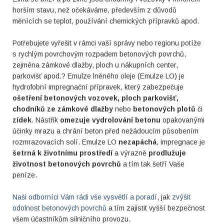
horším stavu, než očekáváme, především z důvodů
měnících se teplot, používání chemických přípravků apod.
Potřebujete vyřešit v rámci vaší správy nebo regionu potíže
s rychlým povrchovým rozpadem betonových povrchů,
zejména zámkové dlažby, ploch u nákupních center,
parkovišť apod.?
Emulze lněného oleje (Emulze LO) je
hydrofobní impregnační přípravek, který zabezpečuje
ošetření betonových vozovek, ploch parkovišť,
chodníků ze zámkové dlažby
nebo
betonových plotů
či
zídek
. Nástřik
omezuje vydrolování betonu
opakovanými
účinky mrazu a chrání beton před nežádoucím působením
rozmrazovacích solí. Emulze LO
nezapáchá
, impregnace je
šetrná k životnímu prostředí
a výrazně
prodlužuje
životnost betonových povrchů
a tím tak šetří Vaše
peníze.
Naši odborníci Vám rádi vše vysvětlí a poradí
, jak
zvýšit
odolnost betonových povrchů
a tím zajistit vyšší bezpečnost
všem účastníkům silničního provozu.