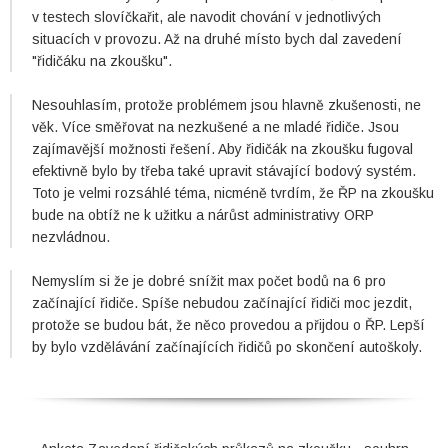
v testech slovíčkařit, ale navodit chování v jednotlivých
situacích v provozu. Až na druhé místo bych dal zavedení
"řidičáku na zkoušku".
Nesouhlasím, protože problémem jsou hlavně zkušenosti, ne
věk. Více směřovat na nezkušené a ne mladé řidiče. Jsou
zajímavější možnosti řešení. Aby řidičák na zkoušku fugoval
efektivně bylo by třeba také upravit stávající bodový systém.
Toto je velmi rozsáhlé téma, nicméně tvrdím, že ŘP na zkoušku
bude na obtíž ne k užitku a nárůst administrativy ORP
nezvládnou.
Nemyslím si že je dobré snížit max počet bodů na 6 pro
začínající řidiče. Spíše nebudou začínající řidiči moc jezdit,
protože se budou bát, že něco provedou a přijdou o ŘP. Lepší
by bylo vzdělávání začínajících řidičů po skončení autoškoly.