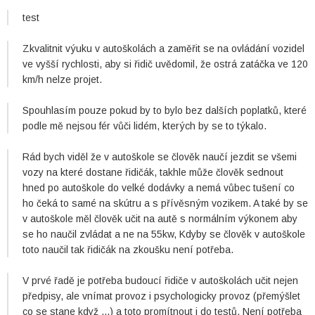
test
Zkvalitnit výuku v autoškolách a zaměřit se na ovládání vozidel
ve vyšší rychlosti, aby si řidič uvědomil, že ostrá zatáčka ve 120
km/h nelze projet.
Spouhlasím pouze pokud by to bylo bez dalších poplatků, které
podle mě nejsou fér vůči lidém, kterých by se to týkalo.
Rád bych viděl že v autoškole se člověk naučí jezdit se všemi
vozy na které dostane řidičák, takhle může člověk sednout
hned po autoškole do velké dodávky a nemá vůbec tušení co
ho čeká to samé na skútru a s přívěsným vozikem. A také by se
v autoškole měl člověk učit na autě s normálním výkonem aby
se ho naučil zvládat a ne na 55kw, Kdyby se člověk v autoškole
toto naučil tak řidičák na zkoušku není potřeba.
V prvé řadě je potřeba budoucí řidiče v autoškolách učit nejen
předpisy, ale vnímat provoz i psychologicky provoz (přemýšlet
co se stane když ...) a toto promítnout i do testů. Není potřeba