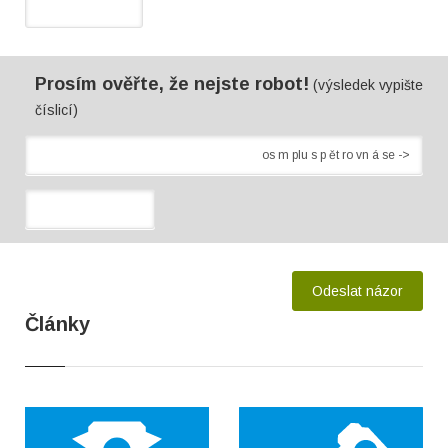
Prosím ověřte, že nejste robot!
(výsledek vypište
číslicí)
Články