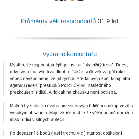
0
Průměrný věk respondentů
31.9 let
Vybrané komentáře
Myslím, že nejpodstatnější je institut "okamžitý trest". Dnes,
díky systému, vše trvá dlouho. Takže si člověk za půl roku
vůbec nevzpomene, že jel rychle. Předal bych zpět kompletní
agendu řešení přestupků Policii ČR vč. následného
přezkoušení řidičů. A řidičák na zkoušku není potřeba.
Možná by stálo za úvahu omezit novým řidičům i nákup vozů s
vysokým obsahem..Moje zkušenost je že většinou mě ohrožují
mladí řidiči v silných autech..
Po dosažení 6 bodů ( asi i trochu víc ) nutnost doškolení.