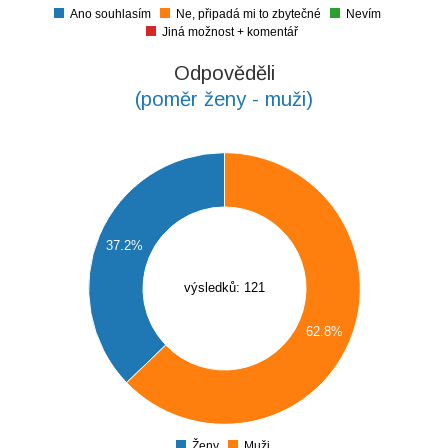
Ano souhlasím
Ne, připadá mi to zbytečné
Nevím
0
Jiná možnost + komentář
Odpověděli
(poměr ženy - muži)
5
0
37.2%
5
výsledků: 121
0
62.8%
5
0
5
Ženy
Muži