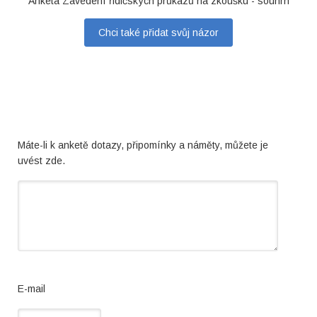
Anketa Zavedení řidičských průkazů na zkoušku - souhrn
Chci také přidat svůj názor
Máte-li k anketě dotazy, připomínky a náměty, můžete je
uvést zde.
E-mail