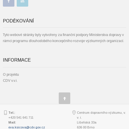
PODĚKOVÁNÍ
Tyto webové stránky byly vytvořeny za finanční podpory Ministerstva dopravy v
rámci programu dlouhodobého koncepčního rozvoje výzkumných organizací.
INFORMACE
O projektu
CDV v.v.i.
Tel.:
Centrum dopravního výzkumu, v.
+420 541 641 711
v. i.
Mail:
Líšeňská 33a
eva.ksicova@cdv.gov.cz
636 00 Brno