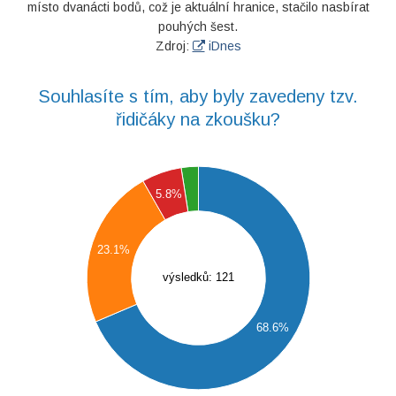
místo dvanácti bodů, což je aktuální hranice, stačilo nasbírat
pouhých šest.
Zdroj:
iDnes
Souhlasíte s tím, aby byly zavedeny tzv.
řidičáky na zkoušku?
0
0
5.8%
0
0
23.1%
0
výsledků: 121
0
0
68.6%
0
0
0