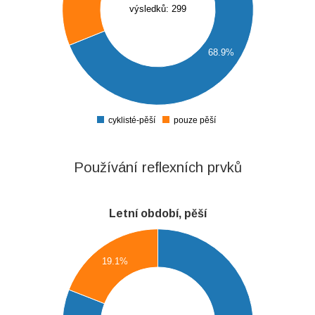
výsledků: 299
150
140
130
68.9%
120
110
100
90
cyklisté-pěší
pouze pěší
0
Používání reflexních prvků
Letní období, pěší
0
0
19.1%
0
0
0