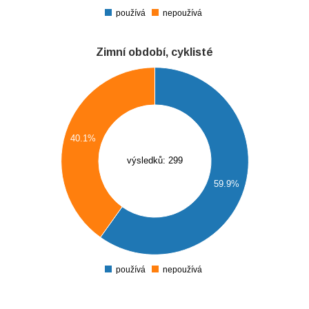
0
používá
nepoužívá
0
Zimní období, cyklisté
0
0
0
40.1%
výsledků: 299
0
59.9%
0
0
0
používá
nepoužívá
0