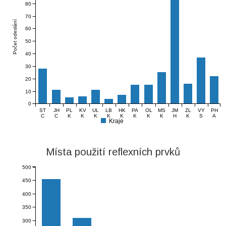
80
70
Počet odeslání
60
50
40
30
20
10
0
ST
JH
PL
KV
UL
LB
HK
PA
OL
MS
JM
ZL
VY
PH
C
C
K
K
K
K
K
K
K
K
H
K
S
A
Kraje
Místa použití reflexních prvků
500
450
400
350
300