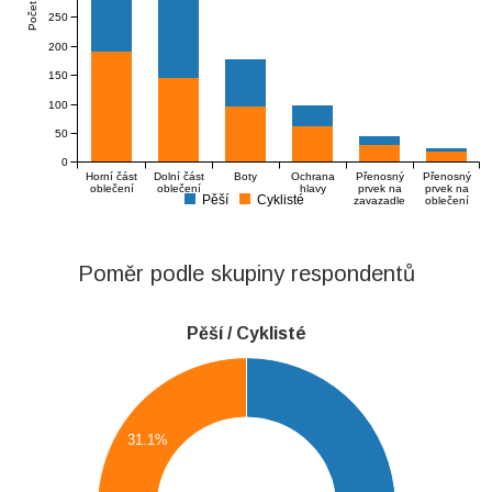
Počet
250
200
150
100
50
0
Horní část
Dolní část
Boty
Ochrana
Přenosný
Přenosný
oblečení
oblečení
hlavy
prvek na
prvek na
Pěší
Cyklisté
zavazadle
oblečení
Poměr podle skupiny respondentů
Pěší / Cyklisté
210
200
190
31.1%
180
170
160