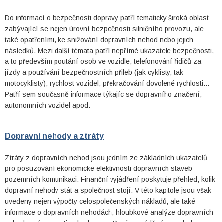
Do informací o bezpečnosti dopravy patří tematicky široká oblast
zabývající se nejen úrovní bezpečnosti silničního provozu, ale
také opatřeními, ke snižování dopravních nehod nebo jejich
následků. Mezi další témata patří nepřímé ukazatele bezpečnosti,
a to především poutání osob ve vozidle, telefonování řidičů za
jízdy a používání bezpečnostních přileb (jak cyklisty, tak
motocyklisty), rychlost vozidel, překračování dovolené rychlosti...
Patří sem současně informace týkajíc se dopravního značení,
autonomních vozidel apod.
Dopravní nehody a ztráty
Ztráty z dopravních nehod jsou jedním ze základních ukazatelů
pro posuzování ekonomické efektivnosti dopravních staveb
pozemních komunikaci. Finanční vyjádření poskytuje přehled, kolik
dopravní nehody stát a společnost stojí. V této kapitole jsou však
uvedeny nejen výpočty celospolečenských nákladů, ale také
informace o dopravních nehodách, hloubkové analýze dopravních