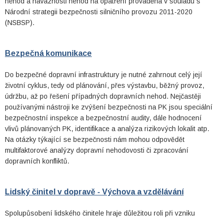
nehod a návaznosti nehod na opatření prováděná v souladu s
Národní strategii bezpečnosti silničního provozu 2011-2020
(NSBSP).
Bezpečná komunikace
Do bezpečné dopravní infrastruktury je nutné zahrnout celý její
životní cyklus, tedy od plánování, přes výstavbu, běžný provoz,
údržbu, až po řešení případných dopravních nehod. Nejčastěji
používanými nástroji ke zvýšení bezpečnosti na PK jsou speciální
bezpečnostní inspekce a bezpečnostní audity, dále hodnocení
vlivů plánovaných PK, identifikace a analýza rizikových lokalit atp.
Na otázky týkající se bezpečnosti nám mohou odpovědět
multifaktorové analýzy dopravní nehodovosti či zpracování
dopravních konfliktů.
Lidský činitel v dopravě - Výchova a vzdělávání
Spolupůsobení lidského činitele hraje důležitou roli při vzniku