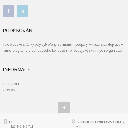
PODĚKOVÁNÍ
Tyto webové stránky byly vytvořeny za finanční podpory Ministerstva dopravy v
rámci programu dlouhodobého koncepčního rozvoje výzkumných organizací.
INFORMACE
O projektu
CDV v.v.i.
Tel.:
Centrum dopravního výzkumu, v.
+420 541 641 711
v. i.