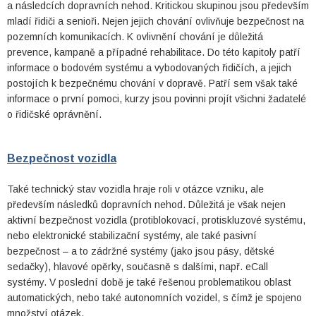
a následcích dopravních nehod. Kritickou skupinou jsou především
mladí řidiči a senioři. Nejen jejich chování ovlivňuje bezpečnost na
pozemních komunikacích. K ovlivnění chování je důležitá
prevence, kampaně a případné rehabilitace. Do této kapitoly patří
informace o bodovém systému a vybodovaných řidičích, a jejich
postojích k bezpečnému chování v dopravě. Patří sem však také
informace o první pomoci, kurzy jsou povinni projít všichni žadatelé
o řidičské oprávnění.
Bezpečnost vozidla
Také technický stav vozidla hraje roli v otázce vzniku, ale
především následků dopravních nehod. Důležitá je však nejen
aktivní bezpečnost vozidla (protiblokovací, protiskluzové systému,
nebo elektronické stabilizační systémy, ale také pasivní
bezpečnost – a to zádržné systémy (jako jsou pásy, dětské
sedačky), hlavové opěrky, současně s dalšími, např. eCall
systémy. V poslední době je také řešenou problematikou oblast
automatických, nebo také autonomních vozidel, s čímž je spojeno
množství otázek.