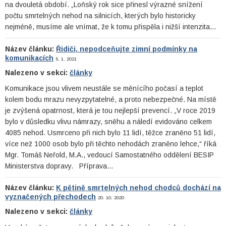
na dvouletá období. „Loňský rok sice přinesl výrazné snížení
počtu smrtelných nehod na silnicích, kterých bylo historicky
nejméně, musíme ale vnímat, že k tomu přispěla i nižší intenzita…
Název článku:
Řidiči, nepodceňujte zimní podmínky na
komunikacích
5. 1. 2021
Nalezeno v sekci:
články
Komunikace jsou vlivem neustále se měnícího počasí a teplot
kolem bodu mrazu nevyzpytatelné, a proto nebezpečné. Na místě
je zvýšená opatrnost, která je tou nejlepší prevencí. „V roce 2019
bylo v důsledku vlivu námrazy, sněhu a náledí evidováno celkem
4085 nehod. Usmrceno při nich bylo 11 lidí, těžce zraněno 51 lidí,
více než 1000 osob bylo při těchto nehodách zraněno lehce,“ říká
Mgr. Tomáš Neřold, M.A., vedoucí Samostatného oddělení BESIP
Ministerstva dopravy. Příprava…
Název článku:
K pětině smrtelných nehod chodců dochází na
vyznačených přechodech
20. 10. 2020
Nalezeno v sekci:
články