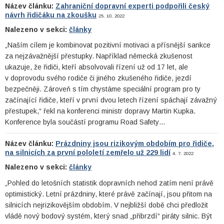
Název článku:
Zahraniční dopravní experti podpořili český
návrh řidičáku na zkoušku
25. 10. 2022
Nalezeno v sekci:
články
„Naším cílem je kombinovat pozitivní motivaci a přísnější sankce
za nejzávažnější přestupky. Například německá zkušenost
ukazuje, že řidiči, kteří absolvovali řízení už od 17 let, ale
v doprovodu svého rodiče či jiného zkušeného řidiče, jezdí
bezpečněji. Zároveň s tím chystáme speciální program pro ty
začínající řidiče, kteří v první dvou letech řízení spáchají závažný
přestupek,“ řekl na konferenci ministr dopravy Martin Kupka.
Konference byla součástí programu Road Safety…
Název článku:
Prázdniny jsou rizikovým obdobím pro řidiče,
na silnicích za první pololetí zemřelo už 229 lidí
4. 7. 2022
Nalezeno v sekci:
články
„Pohled do letošních statistik dopravních nehod zatím není právě
optimistický. Letní prázdniny, které právě začínají, jsou přitom na
silnicích nejrizikovějším obdobím. V nejbližší době chci předložit
vládě nový bodový systém, který snad „přibrzdí“ piráty silnic. Být