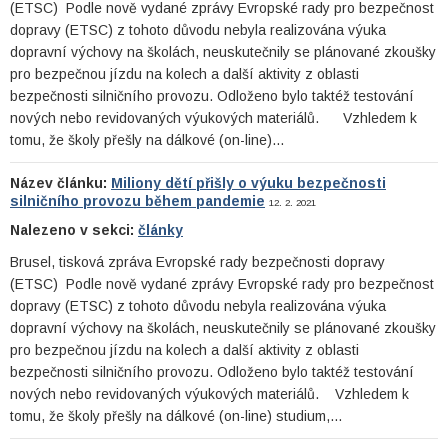
(ETSC) Podle nově vydané zprávy Evropské rady pro bezpečnost
dopravy (ETSC) z tohoto důvodu nebyla realizována výuka
dopravní výchovy na školách, neuskutečnily se plánované zkoušky
pro bezpečnou jízdu na kolech a další aktivity z oblasti
bezpečnosti silničního provozu. Odloženo bylo taktéž testování
nových nebo revidovaných výukových materiálů. Vzhledem k
tomu, že školy přešly na dálkové (on-line)…
Název článku:
Miliony dětí přišly o výuku bezpečnosti
silničního provozu během pandemie
12. 2. 2021
Nalezeno v sekci:
články
Brusel, tisková zpráva Evropské rady bezpečnosti dopravy
(ETSC) Podle nově vydané zprávy Evropské rady pro bezpečnost
dopravy (ETSC) z tohoto důvodu nebyla realizována výuka
dopravní výchovy na školách, neuskutečnily se plánované zkoušky
pro bezpečnou jízdu na kolech a další aktivity z oblasti
bezpečnosti silničního provozu. Odloženo bylo taktéž testování
nových nebo revidovaných výukových materiálů. Vzhledem k
tomu, že školy přešly na dálkové (on-line) studium,…