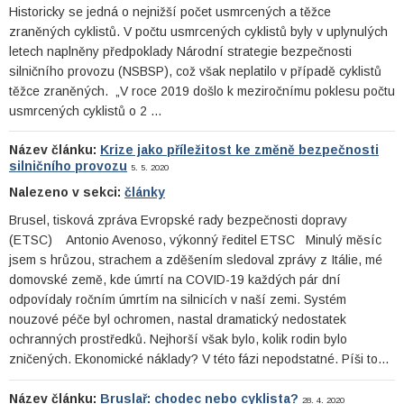
Historicky se jedná o nejnižší počet usmrcených a těžce
zraněných cyklistů. V počtu usmrcených cyklistů byly v uplynulých
letech naplněny předpoklady Národní strategie bezpečnosti
silničního provozu (NSBSP), což však neplatilo v případě cyklistů
těžce zraněných. „V roce 2019 došlo k meziročnímu poklesu počtu
usmrcených cyklistů o 2 …
Název článku:
Krize jako příležitost ke změně bezpečnosti
silničního provozu
5. 5. 2020
Nalezeno v sekci:
články
Brusel, tisková zpráva Evropské rady bezpečnosti dopravy
(ETSC) Antonio Avenoso, výkonný ředitel ETSC Minulý měsíc
jsem s hrůzou, strachem a zděšením sledoval zprávy z Itálie, mé
domovské země, kde úmrtí na COVID-19 každých pár dní
odpovídaly ročním úmrtím na silnicích v naší zemi. Systém
nouzové péče byl ochromen, nastal dramatický nedostatek
ochranných prostředků. Nejhorší však bylo, kolik rodin bylo
zničených. Ekonomické náklady? V této fázi nepodstatné. Píši to…
Název článku:
Bruslař: chodec nebo cyklista?
28. 4. 2020