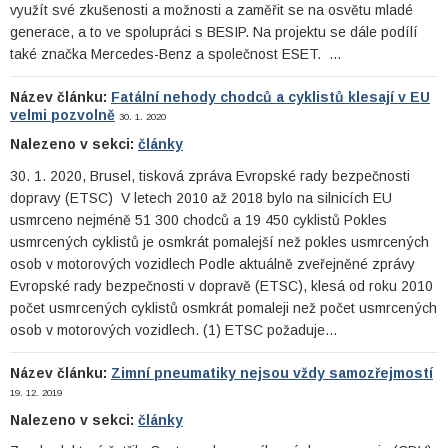
využít své zkušenosti a možnosti a zaměřit se na osvětu mladé
generace, a to ve spolupráci s BESIP. Na projektu se dále podílí
také značka Mercedes-Benz a společnost ESET. …
Název článku:
Fatální nehody chodců a cyklistů klesají v EU
velmi pozvolně
30. 1. 2020
Nalezeno v sekci:
články
30. 1. 2020, Brusel, tisková zpráva Evropské rady bezpečnosti
dopravy (ETSC) V letech 2010 až 2018 bylo na silnicích EU
usmrceno nejméně 51 300 chodců a 19 450 cyklistů Pokles
usmrcených cyklistů je osmkrát pomalejší než pokles usmrcených
osob v motorových vozidlech Podle aktuálně zveřejněné zprávy
Evropské rady bezpečnosti v dopravě (ETSC), klesá od roku 2010
počet usmrcených cyklistů osmkrát pomaleji než počet usmrcených
osob v motorových vozidlech. (1) ETSC požaduje…
Název článku:
Zimní pneumatiky nejsou vždy samozřejmostí
19. 12. 2019
Nalezeno v sekci:
články