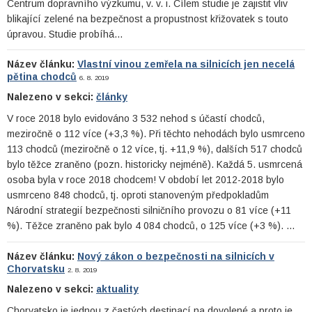
Centrum dopravního výzkumu, v. v. i. Cílem studie je zajistit vliv
blikající zelené na bezpečnost a propustnost křižovatek s touto
úpravou. Studie probíhá…
Název článku:
Vlastní vinou zemřela na silnicích jen necelá
pětina chodců
6. 8. 2019
Nalezeno v sekci:
články
V roce 2018 bylo evidováno 3 532 nehod s účastí chodců,
meziročně o 112 více (+3,3 %). Při těchto nehodách bylo usmrceno
113 chodců (meziročně o 12 více, tj. +11,9 %), dalších 517 chodců
bylo těžce zraněno (pozn. historicky nejméně). Každá 5. usmrcená
osoba byla v roce 2018 chodcem! V období let 2012-2018 bylo
usmrceno 848 chodců, tj. oproti stanoveným předpokladům
Národní strategií bezpečnosti silničního provozu o 81 více (+11
%). Těžce zraněno pak bylo 4 084 chodců, o 125 více (+3 %). …
Název článku:
Nový zákon o bezpečnosti na silnicích v
Chorvatsku
2. 8. 2019
Nalezeno v sekci:
aktuality
Chorvatsko je jednou z častých destinací na dovolené a proto je