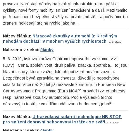
provozu. Narůstají nároky na kvalitní infrastrukturu pro pěší a
cyklisty, nové formy mobility, snížení znečištění a další. Mezi těmito
potřebami není bezpečnost vždy na prvním místě – a počty úmrtí a
zranění neklesají stejně rychle jako na…
Název článku:
Nárazové zkoušky automobilů: K reálným
nehodám dochází i v mnohem vyšších rychlostech!
7. 6. 2019
Nalezeno v sekci:
články
5. 6. 2019, tisková zpráva Centrum dopravního výzkumu, v.v.i.
(CDV) Cena, spolehlivost, druh paliva, značka, spotřeba… to jsou
hlavní faktory, které zvažují lidé při pořízení nového vozidla.
Bezpečnost bývá zpravidla na chvostu, důvodů je nepochybně
celá řada. Více než 20 let již nezávislé konsorcium European New
Car Assessment Programme (Euro NCAP) provádí tzv. crashtesty,
resp. nárazové zkoušky automobilů. Podle výsledků těchto
nárazových testů je vozidlům udělováno hodnocení, jehož…
Název článku:
Ultrazvuková solární technologie NB STOP
pro snížení dopravní nehodovosti srážek se zvěří
2. 5. 2019
Nalezeno v sekci:
články