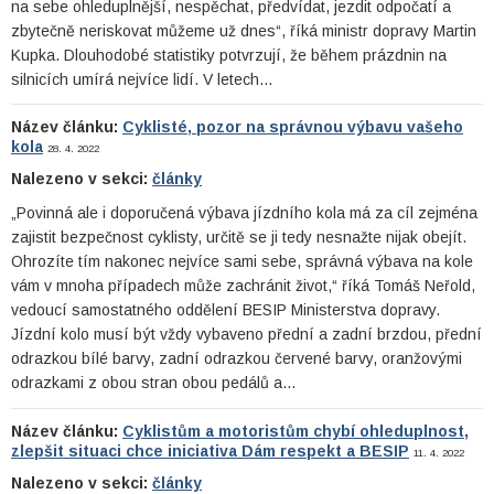
na sebe ohleduplnější, nespěchat, předvídat, jezdit odpočatí a
zbytečně neriskovat můžeme už dnes“, říká ministr dopravy Martin
Kupka. Dlouhodobé statistiky potvrzují, že během prázdnin na
silnicích umírá nejvíce lidí. V letech…
Název článku:
Cyklisté, pozor na správnou výbavu vašeho
kola
28. 4. 2022
Nalezeno v sekci:
články
„Povinná ale i doporučená výbava jízdního kola má za cíl zejména
zajistit bezpečnost cyklisty, určitě se ji tedy nesnažte nijak obejít.
Ohrozíte tím nakonec nejvíce sami sebe, správná výbava na kole
vám v mnoha případech může zachránit život,“ říká Tomáš Neřold,
vedoucí samostatného oddělení BESIP Ministerstva dopravy.
Jízdní kolo musí být vždy vybaveno přední a zadní brzdou, přední
odrazkou bílé barvy, zadní odrazkou červené barvy, oranžovými
odrazkami z obou stran obou pedálů a…
Název článku:
Cyklistům a motoristům chybí ohleduplnost,
zlepšit situaci chce iniciativa Dám respekt a BESIP
11. 4. 2022
Nalezeno v sekci:
články