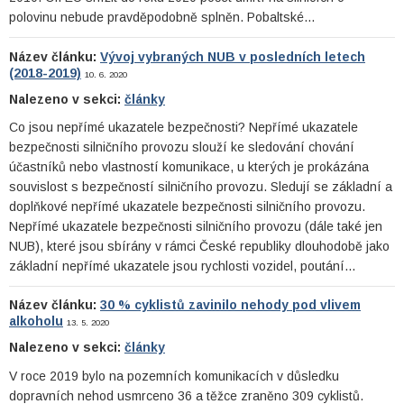
polovinu nebude pravděpodobně splněn. Pobaltské…
Název článku:
Vývoj vybraných NUB v posledních letech
(2018-2019)
10. 6. 2020
Nalezeno v sekci:
články
Co jsou nepřímé ukazatele bezpečnosti? Nepřímé ukazatele
bezpečnosti silničního provozu slouží ke sledování chování
účastníků nebo vlastností komunikace, u kterých je prokázána
souvislost s bezpečností silničního provozu. Sledují se základní a
doplňkové nepřímé ukazatele bezpečnosti silničního provozu.
Nepřímé ukazatele bezpečnosti silničního provozu (dále také jen
NUB), které jsou sbírány v rámci České republiky dlouhodobě jako
základní nepřímé ukazatele jsou rychlosti vozidel, poutání…
Název článku:
30 % cyklistů zavinilo nehody pod vlivem
alkoholu
13. 5. 2020
Nalezeno v sekci:
články
V roce 2019 bylo na pozemních komunikacích v důsledku
dopravních nehod usmrceno 36 a těžce zraněno 309 cyklistů.