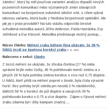
záměru“, který by měl používat variantní analýzu dopadů nových
pozemních komunikací nebo významných změn stávajících
komunikací na bezpečnost ovlivněné silniční sítě, s cílem vybrat
takovou variantu, která bude z hlediska bezpečnosti optimální. Ale
jak jej v praxi provádět? Na tuto otázku odpovídá čerstvě
schválená metodika autorů Jiřího Ambrose, Pavla Havránka, Evy
Jelínkové a Evy Kšicové. Metodika představuje možný postup…
Název článku:
Měření zraku během října ukázalo, že 28 %
řidičů jezdí se špatnou korekcí zraku
8. 11. 2022
Nalezeno v sekci:
články
Z tisíců měření se ukázalo, že zhruba čtvrtina (27 %) měla
správné brýle nebo čočky, 45 % potřebovalo menší změnu a u
plných 28 % byla potřeba změna korekce o více než 0,75 dioptrie.
U řidičů, kteří přišli na měření poprvé v životě, byla čísla výrazně
horší. Bez potřeby brýlí odešla jen necelá 3 % návštěvníků,
dalších 58 % s korekcí do půl dioptrie a varujících 39 %
potřebovalo korekci o 0,75 a více dioptrie. Zájem o říjnové měření
zraku zdarma byl i díky kampani značný.…