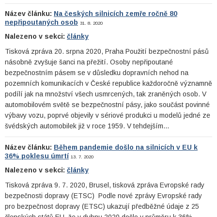
Název článku:
Na českých silnicích zemře ročně 80
nepřipoutaných osob
31. 8. 2020
Nalezeno v sekci:
články
Tisková zpráva 20. srpna 2020, Praha Použití bezpečnostní pásů
násobně zvyšuje šanci na přežití. Osoby nepřipoutané
bezpečnostním pásem se v důsledku dopravních nehod na
pozemních komunikacích v České republice každoročně významně
podílí jak na množství všech usmrcených, tak zraněných osob. V
automobilovém světě se bezpečnostní pásy, jako součást povinné
výbavy vozu, poprvé objevily v sériové produkci u modelů jedné ze
švédských automobilek již v roce 1959. V tehdejším…
Název článku:
Během pandemie došlo na silnicích v EU k
36% poklesu úmrtí
13. 7. 2020
Nalezeno v sekci:
články
Tisková zpráva 9. 7. 2020, Brusel, tisková zpráva Evropské rady
bezpečnosti dopravy (ETSC) Podle nové zprávy Evropské rady
pro bezpečnost dopravy (ETSC) ukazují předběžné údaje z 25
členských států EU, že v dubnu 2020 došlo v průměru k 36%