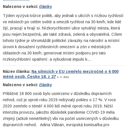
Nalezeno v sekci:
články
Týden vyzývá tvůrce politik, aby jednali o ulicích s nízkou rychlostí
ve městech po celém světě a omezili rychlost na 30 km/h, kde lidé
žijí, pracují a hrají si. Nízkorychlostní ulice vytvářejí města, která
jsou nejen bezpečná, ale také zdravá, zelená a obyvatelná. Cílem
tohoto týdne je shromáždit politické závazky na národní a místní
úrovni k dosažení rychlostních omezení a zón v městských
oblastech na 30 km/h; generovat místní podporu pro tato
nízkorychlostní opatření; a vybudovat impuls k…
Název článku:
Na silnicích v EU zemřelo meziročně o 4 000
méně osob, Česko 18. z 27
1. 5. 2021
Nalezeno v sekci:
články
Přibližně 18 800 osob bylo usmrceno v důsledku dopravních
nehod, což je oproti roku 2019 nebývalý pokles o 17 %. V roce
2020 zemřelo o téměř 4 000 lidí méně oproti roku 2019. Nižší
intenzita provozu, jakožto důsledek pandemie COVID-19 měla
zřejmý (ačkoli neměřitelný) vliv na počet usmrcených v důsledku
dopravních nehod. Adina Vălean, evropská komisařka pro