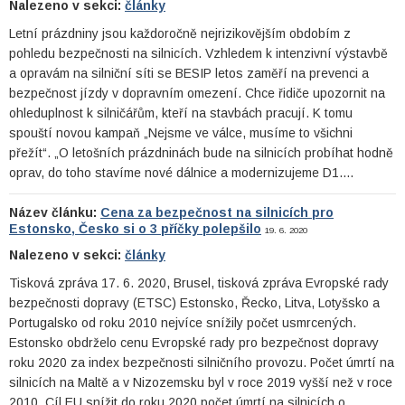
Nalezeno v sekci:
články
Letní prázdniny jsou každoročně nejrizikovějším obdobím z
pohledu bezpečnosti na silnicích. Vzhledem k intenzivní výstavbě
a opravám na silniční síti se BESIP letos zaměří na prevenci a
bezpečnost jízdy v dopravním omezení. Chce řidiče upozornit na
ohleduplnost k silničářům, kteří na stavbách pracují. K tomu
spouští novou kampaň „Nejsme ve válce, musíme to všichni
přežít“. „O letošních prázdninách bude na silnicích probíhat hodně
oprav, do toho stavíme nové dálnice a modernizujeme D1.…
Název článku:
Cena za bezpečnost na silnicích pro
Estonsko, Česko si o 3 příčky polepšilo
19. 6. 2020
Nalezeno v sekci:
články
Tisková zpráva 17. 6. 2020, Brusel, tisková zpráva Evropské rady
bezpečnosti dopravy (ETSC) Estonsko, Řecko, Litva, Lotyšsko a
Portugalsko od roku 2010 nejvíce snížily počet usmrcených.
Estonsko obdrželo cenu Evropské rady pro bezpečnost dopravy
roku 2020 za index bezpečnosti silničního provozu. Počet úmrtí na
silnicích na Maltě a v Nizozemsku byl v roce 2019 vyšší než v roce
2010. Cíl EU snížit do roku 2020 počet úmrtí na silnicích o