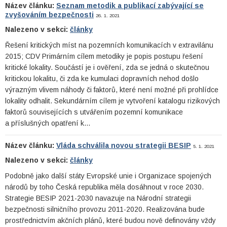
Název článku:
Seznam metodik a publikací zabývající se
zvyšováním bezpečnosti
26. 1. 2021
Nalezeno v sekci:
články
Řešení kritických míst na pozemních komunikacích v extravilánu
2015; CDV Primárním cílem metodiky je popis postupu řešení
kritické lokality. Součástí je i ověření, zda se jedná o skutečnou
kritickou lokalitu, či zda ke kumulaci dopravních nehod došlo
výrazným vlivem náhody či faktorů, které není možné při prohlídce
lokality odhalit. Sekundárním cílem je vytvoření katalogu rizikových
faktorů souvisejících s utvářením pozemní komunikace
a příslušných opatření k…
Název článku:
Vláda schválila novou strategii BESIP
5. 1. 2021
Nalezeno v sekci:
články
Podobně jako další státy Evropské unie i Organizace spojených
národů by toho Česká republika měla dosáhnout v roce 2030.
Strategie BESIP 2021-2030 navazuje na Národní strategii
bezpečnosti silničního provozu 2011-2020. Realizována bude
prostřednictvím akčních plánů, které budou nově definovány vždy