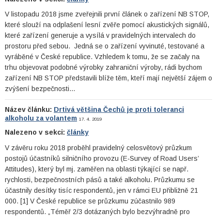
V listopadu 2018 jsme zveřejnili první článek o zařízení NB STOP,
které slouží na odplašení lesní zvěře pomocí akustických signálů,
které zařízení generuje a vysílá v pravidelných intervalech do
prostoru před sebou. Jedná se o zařízení vyvinuté, testované a
vyráběné v České republice. Vzhledem k tomu, že se začaly na
trhu objevovat podobné výrobky zahraniční výroby, rádi bychom
zařízení NB STOP představili blíže těm, kteří mají největší zájem o
zvýšení bezpečnosti…
Název článku:
Drtivá většina Čechů je proti toleranci
alkoholu za volantem
17. 4. 2019
Nalezeno v sekci:
články
V závěru roku 2018 proběhl pravidelný celosvětový průzkum
postojů účastníků silničního provozu (E-Survey of Road Users’
Attitudes), který byl mj. zaměřen na oblasti týkající se např.
rychlosti, bezpečnostních pásů a také alkoholu. Průzkumu se
účastnily desítky tisíc respondentů, jen v rámci EU přibližně 21
000. [1] V České republice se průzkumu zúčastnilo 989
respondentů. „Téměř 2/3 dotázaných bylo bezvýhradně pro