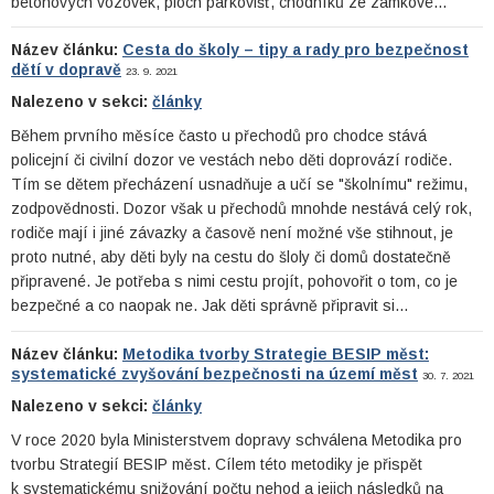
betonových vozovek, ploch parkovišť, chodníků ze zámkové…
Název článku:
Cesta do školy – tipy a rady pro bezpečnost
dětí v dopravě
23. 9. 2021
Nalezeno v sekci:
články
Během prvního měsíce často u přechodů pro chodce stává
policejní či civilní dozor ve vestách nebo děti doprovází rodiče.
Tím se dětem přecházení usnadňuje a učí se "školnímu" režimu,
zodpovědnosti. Dozor však u přechodů mnohde nestává celý rok,
rodiče mají i jiné závazky a časově není možné vše stihnout, je
proto nutné, aby děti byly na cestu do šloly či domů dostatečně
připravené. Je potřeba s nimi cestu projít, pohovořit o tom, co je
bezpečné a co naopak ne. Jak děti správně připravit si…
Název článku:
Metodika tvorby Strategie BESIP měst:
systematické zvyšování bezpečnosti na území měst
30. 7. 2021
Nalezeno v sekci:
články
V roce 2020 byla Ministerstvem dopravy schválena Metodika pro
tvorbu Strategií BESIP měst. Cílem této metodiky je přispět
k systematickému snižování počtu nehod a jejich následků na