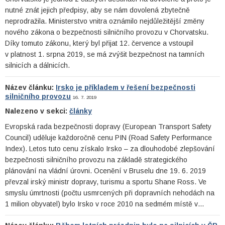
nutné znát jejich předpisy, aby se nám dovolená zbytečně
neprodražila. Ministerstvo vnitra oznámilo nejdůležitější změny
nového zákona o bezpečnosti silničního provozu v Chorvatsku.
Díky tomuto zákonu, který byl přijat 12. července a vstoupil
v platnost 1. srpna 2019, se má zvýšit bezpečnost na tamních
silnicích a dálnicích.
Název článku:
Irsko je příkladem v řešení bezpečnosti
silničního provozu
16. 7. 2019
Nalezeno v sekci:
články
Evropská rada bezpečnosti dopravy (European Transport Safety
Council) uděluje každoročně cenu PIN (Road Safety Performance
Index). Letos tuto cenu získalo Irsko – za dlouhodobé zlepšování
bezpečnosti silničního provozu na základě strategického
plánování na vládní úrovni. Ocenění v Bruselu dne 19. 6. 2019
převzal irský ministr dopravy, turismu a sportu Shane Ross. Ve
smyslu úmrtnosti (počtu usmrcených při dopravních nehodách na
1 milion obyvatel) bylo Irsko v roce 2010 na sedmém místě v…