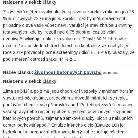
Nalezeno v sekci:
články
Z výsledků měření vyplynulo, že správnou korekci zraku má jen 28
% lidí. Zbylých 72 % má jinou korekci, než by měli správně mít,
případně o své vadě vůbec neví. Varující je stav zhruba u čtvrtiny
testovaných, kde byl rozdíl nad 0,75 dioptrie, což už velmi
negativně ovlivňuje reakce za volantem. Téměř 60 % lidí navíc
uvedlo, že v posledních třech letech na kontrole zraku nebyli. „V
roce 2019 prováděl plošné screeningy řidičů BESIP a ty ukázaly, že
podle měření ostrosti zraku 44 % z…
Název článku:
Životnost betonových povrchů
20. 10. 2021
Nalezeno v sekci:
články
Zima se blíží a po zimě jsou chodníky i vozovky v mnohem horším
stavu, než očekáváme, především z důvodů měnících se teplot,
používání chemických přípravků apod. Potřebujete vyřešit v rámci
vaší správy nebo regionu potíže s rychlým povrchovým rozpadem
betonových povrchů, zejména zámkové dlažby, ploch u nákupních
center, parkovišť apod.? Emulze lněného oleje (Emulze LO) je
hydrofobní impregnační přípravek, který zabezpečuje ošetření