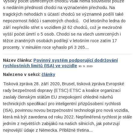
Vysoký počet usmrcených chodců však nemá souvislost pouze
s nedáním přednosti chodci na vyznačeném přechodu. Na
tragických nehodách s účastí chodců se významně podílí také
nepozornost řidičů i samotných chodců. Od letošního ledna do
září nepřežilo střet s vozidlem již 62 chodců, což je meziročně
vyšší počet úmrtí o 5 osob. Chodci se na všech usmrcených i
těžce zraněných osobách podílejí v letošním roce zatím 17
procenty. V minulém roce vyhaslo při 3 265…
Název článku:
Povinný systém podporující dodržování
rychlostních limitů (ISA) ve vozidle
30. 9. 2020
Nalezeno v sekci:
články
Tisková zpráva 28. září 2020, Brusel, tisková zpráva Evropské
rady bezpečnosti dopravy (ETSC) ETSC a koalice organizací
zaslaly členským státům EU znepokojení ohledně návrhů
technických specifikací pro inteligentní přizpůsobení rychlosti
(ISA), povinnou novou bezpečnostní technologii pro nová vozidla,
která má být zavedena od roku 2022. Nepřiměřená rychlost je stále
jedním z největších zabijáků na našich silnicích, jak potvrzují
nejnovější údaje z Německa. Přibližně třetina…