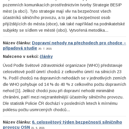
pozemních komunikacích prostřednictvím tvorby Strategie BESIP
měst (a obcí). Tyto strategie mají vliv na bezpečnost všech
účastníků silničního provozu, a to jak na bezpečnost osob
přijíždějících do města (obce), tak také například na podnikatelské
subjekty se sídlem ve městě (obci). Vytvořená metodika…
Název článku:
Dopravní nehody na přechodech pro chodce –
případová studie
20. 7. 2021
Nalezeno v sekci:
články
Úvod Podle Světové zdravotnické organizace (WHO) představuje
celosvětově podíl úmrtí chodců z celkového úmrtí na silnicích 23
%. Podíl chodců na dopravních nehodách se v jednotlivých zemích
dle WHO pohybuje od 14 % do 40 % z celkového počtu dopravních
nehod [1]. Jelikož chodci jsou při dopravní nehodě minimálně
chráněni, patří mezi nejzranitelnější účastníky silničního provozu.
Dle statistik Policie ČR dochází v posledních letech k mírnému
poklesu počtu usmrcených chodců…
Název článku:
6. celosvětový týden bezpečnosti silničního
provozu OSN
21. 5. 2021