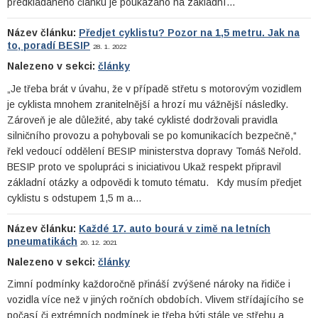
předkládaného článku je poukázáno na základní…
Název článku:
Předjet cyklistu? Pozor na 1,5 metru. Jak na
to, poradí BESIP
28. 1. 2022
Nalezeno v sekci:
články
„Je třeba brát v úvahu, že v případě střetu s motorovým vozidlem
je cyklista mnohem zranitelnější a hrozí mu vážnější následky.
Zároveň je ale důležité, aby také cyklisté dodržovali pravidla
silničního provozu a pohybovali se po komunikacích bezpečně,“
řekl vedoucí oddělení BESIP ministerstva dopravy Tomáš Neřold.
BESIP proto ve spolupráci s iniciativou Ukaž respekt připravil
základní otázky a odpovědi k tomuto tématu. Kdy musím předjet
cyklistu s odstupem 1,5 m a…
Název článku:
Každé 17. auto bourá v zimě na letních
pneumatikách
20. 12. 2021
Nalezeno v sekci:
články
Zimní podmínky každoročně přináší zvýšené nároky na řidiče i
vozidla více než v jiných ročních obdobích. Vlivem střídajícího se
počasí či extrémních podmínek je třeba býti stále ve střehu a