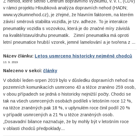
Z nehod, které šetřilo Centrum dopravního výzkumu, v. v. i., (CDV)
v rámci projektu Hloubková analýza dopravních nehod (HADN;
www.vyzkumnehod.cz), je zřejmé, že hlavním faktorem, na kterém
závisí směrová stabilita vozidla, je tzv. adheze. To je interakce
pneumatiky vozidla s vozovkou, která je do značné míry závislá
na kvalitě/stavu/druhu pneumatik. Zimní pneumatika má oproti
letní pneumatice hrubší vzorek, jemné lamelování a je tvořena z …
Název článku:
Letos usmrceno historicky nejméně chodců
13. 9. 2019
Nalezeno v sekci:
články
V období leden-srpen 2019 bylo v důsledku dopravních nehod na
pozemních komunikacích usmrceno 43 a těžce zraněno 259 osob,
v obou případech se jedná o historicky nejnižší počty. Chodci se
tak na všech usmrcených osobách podíleli v letošním roce 12 %,
na těžce zraněných pak 18 %, v uplynulém roce činil podíl 20 %
v případě usmrcených a 21 % u těžce zraněných osob.
„Dosavadní bilance naznačuje, že by mohly být v letošním roce
v oblasti chodců předpoklady…