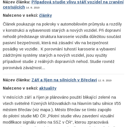
Název článku:
Případová studie vlivu stáří vozidel na zranění
cestujících
14. 8. 2019
Nalezeno v sekci:
články
Článek poukazuje na pokroky v automobilovém průmyslu a rozdíly
v konstrukci a vybavenosti starých a nových vozidel. Při dopravní
nehodě představuje struktura karoserie vozidla důležitou součást
pasivní bezpečnosti, která má zásadní vliv na bezpečnost
posádky ve vozidle. K porovnání tuhostí karoserie a vybavení
zádržnými systémy starých a nových vozidel, jsou využity
případové studie z reálných dopravních nehod. Studie rovněž
porovnává závažnost…
Název článku:
Září a říjen na silnicích v Břeclavi
12. 8. 2019
Nalezeno v sekci:
aktuality
V měsících září a říjen je plánováno použití blikající zelené na
všech světelně řízených křižovatkách na hlavním tahu silnice I/55
městem Břeclav (viz mapa ). Město Břeclav se tímto zapojilo
do pilotní studie MD ČR „Pilotní studie vlivu zavedení vizuální
modifikace signálu volno na SSZ v ČR“, kterou zpracovává