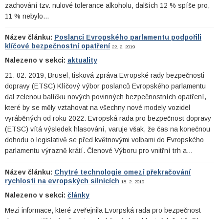
zachování tzv. nulové tolerance alkoholu, dalších 12 % spíše pro,
11 % nebylo…
Název článku:
Poslanci Evropského parlamentu podpořili
klíčové bezpečnostní opatření
22. 2. 2019
Nalezeno v sekci:
aktuality
21. 02. 2019, Brusel, tisková zpráva Evropské rady bezpečnosti
dopravy (ETSC) Klíčový výbor poslanců Evropského parlamentu
dal zelenou balíčku nových povinných bezpečnostních opatření,
které by se měly vztahovat na všechny nové modely vozidel
vyráběných od roku 2022. Evropská rada pro bezpečnost dopravy
(ETSC) vítá výsledek hlasování, varuje však, že čas na konečnou
dohodu o legislativě se před květnovými volbami do Evropského
parlamentu výrazně krátí. Členové Výboru pro vnitřní trh a…
Název článku:
Chytré technologie omezí překračování
rychlosti na evropských silnicích
18. 2. 2019
Nalezeno v sekci:
články
Mezi informace, které zveřejnila Evorpská rada pro bezpečnost