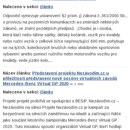
Nalezeno v sekci:
články
Odpověď vymezuje ustanovení §2 písm. j) zákona č. 361/2000 Sb.,
o provozu na pozemních komunikacích a o změnách některých
zákonů, ve znění pozdějších předpisů: „Chodec je i osoba,
která tlačí nebo táhne sáňky, dětský kočárek, vozík pro invalidy
nebo ruční vozík o celkové šířce nepřevyšující 600 mm, pohybuje
se na lyžích, kolečkových bruslích nebo obdobném sportovním
vybavení anebo pomocí ručního nebo motorového vozíku pro
invalidy, vede jízdní kolo,…
Název článku:
Představení projektu Nezávodím.cz u
příležitosti představení nové sezóny virtuálních závodů
Mercedes-Benz Virtual GP 2020
24. 3. 2020
Nalezeno v sekci:
články
Projekt projekt probíhá ve spolupráci s BESIP. Nezávodím.cz –
Nezávodím na silnici Projekt Nezávodím.cz je kampaň za
bezpečnost na silnicích zaměřenou na mladé a začínající řidiče
jako součást letošního šampionátu Mercedes-Benz Virtual GP
2020. Tuto iniciativu spouští organizátoři Virtual GP, kteří hodlají