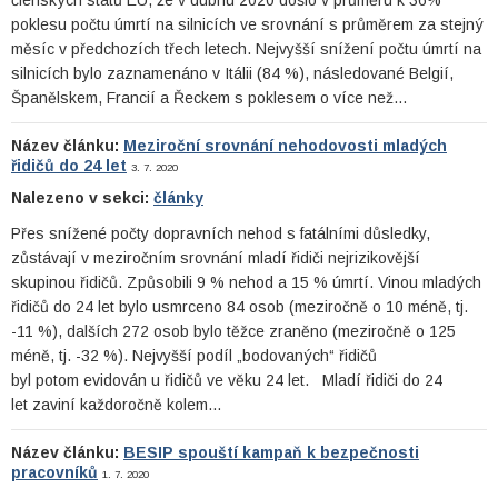
poklesu počtu úmrtí na silnicích ve srovnání s průměrem za stejný
měsíc v předchozích třech letech. Nejvyšší snížení počtu úmrtí na
silnicích bylo zaznamenáno v Itálii (84 %), následované Belgií,
Španělskem, Francií a Řeckem s poklesem o více než…
Název článku:
Meziroční srovnání nehodovosti mladých
řidičů do 24 let
3. 7. 2020
Nalezeno v sekci:
články
Přes snížené počty dopravních nehod s fatálními důsledky,
zůstávají v meziročním srovnání mladí řidiči nejrizikovější
skupinou řidičů. Způsobili 9 % nehod a 15 % úmrtí. Vinou mladých
řidičů do 24 let bylo usmrceno 84 osob (meziročně o 10 méně, tj.
-11 %), dalších 272 osob bylo těžce zraněno (meziročně o 125
méně, tj. -32 %). Nejvyšší podíl „bodovaných“ řidičů
byl potom evidován u řidičů ve věku 24 let. Mladí řidiči do 24
let zaviní každoročně kolem…
Název článku:
BESIP spouští kampaň k bezpečnosti
pracovníků
1. 7. 2020