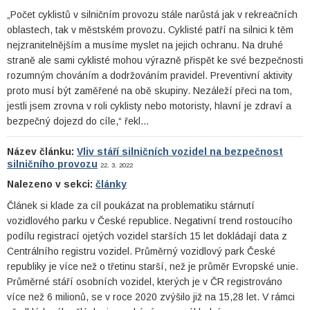
„Počet cyklistů v silničním provozu stále narůstá jak v rekreačních
oblastech, tak v městském provozu. Cyklisté patří na silnici k těm
nejzranitelnějším a musíme myslet na jejich ochranu. Na druhé
straně ale sami cyklisté mohou výrazně přispět ke své bezpečnosti
rozumným chováním a dodržováním pravidel. Preventivní aktivity
proto musí být zaměřené na obě skupiny. Nezáleží přeci na tom,
jestli jsem zrovna v roli cyklisty nebo motoristy, hlavní je zdraví a
bezpečný dojezd do cíle,“ řekl…
Název článku:
Vliv stáří silničních vozidel na bezpečnost
silničního provozu
22. 3. 2022
Nalezeno v sekci:
články
Článek si klade za cíl poukázat na problematiku stárnutí
vozidlového parku v České republice. Negativní trend rostoucího
podílu registrací ojetých vozidel starších 15 let dokládají data z
Centrálního registru vozidel. Průměrný vozidlový park České
republiky je více než o třetinu starší, než je průměr Evropské unie.
Průměrné stáří osobních vozidel, kterých je v ČR registrováno
více než 6 milionů, se v roce 2020 zvýšilo již na 15,28 let. V rámci