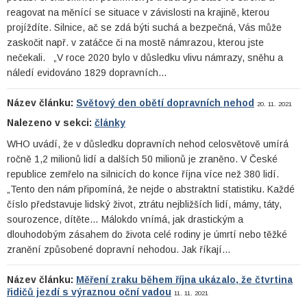
reagovat na měnící se situace v závislosti na krajině, kterou
projíždíte. Silnice, ač se zdá býti suchá a bezpečná, Vás může
zaskočit např. v zatáčce či na mostě námrazou, kterou jste
nečekali. „V roce 2020 bylo v důsledku vlivu námrazy, sněhu a
náledí evidováno 1829 dopravních…
Název článku:
Světový den obětí dopravních nehod
20. 11. 2021
Nalezeno v sekci:
články
WHO uvádí, že v důsledku dopravních nehod celosvětově umírá
ročně 1,2 milionů lidí a dalších 50 milionů je zraněno. V České
republice zemřelo na silnicích do konce října více než 380 lidí.
„Tento den nám připomíná, že nejde o abstraktní statistiku. Každé
číslo představuje lidský život, ztrátu nejbližších lidí, mámy, táty,
sourozence, dítěte… Málokdo vnímá, jak drastickým a
dlouhodobým zásahem do života celé rodiny je úmrtí nebo těžké
zranění způsobené dopravní nehodou. Jak říkají…
Název článku:
Měření zraku během října ukázalo, že čtvrtina
řidičů jezdí s výraznou oční vadou
11. 11. 2021