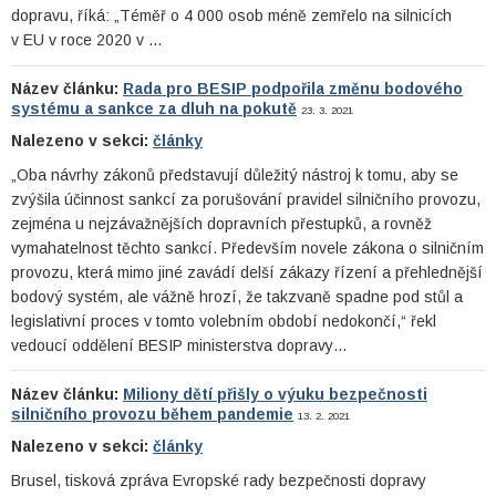
dopravu, říká: „Téměř o 4 000 osob méně zemřelo na silnicích
v EU v roce 2020 v …
Název článku:
Rada pro BESIP podpořila změnu bodového
systému a sankce za dluh na pokutě
23. 3. 2021
Nalezeno v sekci:
články
„Oba návrhy zákonů představují důležitý nástroj k tomu, aby se
zvýšila účinnost sankcí za porušování pravidel silničního provozu,
zejména u nejzávažnějších dopravních přestupků, a rovněž
vymahatelnost těchto sankcí. Především novele zákona o silničním
provozu, která mimo jiné zavádí delší zákazy řízení a přehlednější
bodový systém, ale vážně hrozí, že takzvaně spadne pod stůl a
legislativní proces v tomto volebním období nedokončí,“ řekl
vedoucí oddělení BESIP ministerstva dopravy…
Název článku:
Miliony dětí přišly o výuku bezpečnosti
silničního provozu během pandemie
13. 2. 2021
Nalezeno v sekci:
články
Brusel, tisková zpráva Evropské rady bezpečnosti dopravy