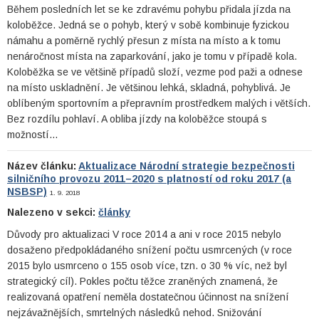
Během posledních let se ke zdravému pohybu přidala jízda na
koloběžce. Jedná se o pohyb, který v sobě kombinuje fyzickou
námahu a poměrně rychlý přesun z místa na místo a k tomu
nenáročnost místa na zaparkování, jako je tomu v případě kola.
Koloběžka se ve většině případů složí, vezme pod paži a odnese
na místo uskladnění. Je většinou lehká, skladná, pohyblivá. Je
oblíbeným sportovním a přepravním prostředkem malých i větších.
Bez rozdílu pohlaví. A obliba jízdy na koloběžce stoupá s
možností…
Název článku:
Aktualizace Národní strategie bezpečnosti
silničního provozu 2011–2020 s platností od roku 2017 (a
NSBSP)
1. 9. 2018
Nalezeno v sekci:
články
Důvody pro aktualizaci V roce 2014 a ani v roce 2015 nebylo
dosaženo předpokládaného snížení počtu usmrcených (v roce
2015 bylo usmrceno o 155 osob více, tzn. o 30 % víc, než byl
strategický cíl). Pokles počtu těžce zraněných znamená, že
realizovaná opatření neměla dostatečnou účinnost na snížení
nejzávažnějších, smrtelných následků nehod. Snižování