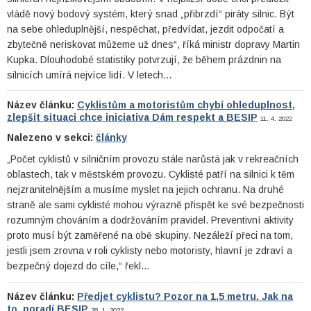
vládě nový bodový systém, který snad „přibrzdí“ piráty silnic. Být
na sebe ohleduplnější, nespěchat, předvídat, jezdit odpočatí a
zbytečně neriskovat můžeme už dnes“, říká ministr dopravy Martin
Kupka. Dlouhodobé statistiky potvrzují, že během prázdnin na
silnicích umírá nejvíce lidí. V letech…
Název článku:
Cyklistům a motoristům chybí ohleduplnost,
zlepšit situaci chce iniciativa Dám respekt a BESIP
11. 4. 2022
Nalezeno v sekci:
články
„Počet cyklistů v silničním provozu stále narůstá jak v rekreačních
oblastech, tak v městském provozu. Cyklisté patří na silnici k těm
nejzranitelnějším a musíme myslet na jejich ochranu. Na druhé
straně ale sami cyklisté mohou výrazně přispět ke své bezpečnosti
rozumným chováním a dodržováním pravidel. Preventivní aktivity
proto musí být zaměřené na obě skupiny. Nezáleží přeci na tom,
jestli jsem zrovna v roli cyklisty nebo motoristy, hlavní je zdraví a
bezpečný dojezd do cíle,“ řekl…
Název článku:
Předjet cyklistu? Pozor na 1,5 metru. Jak na
to, poradí BESIP
28. 1. 2022