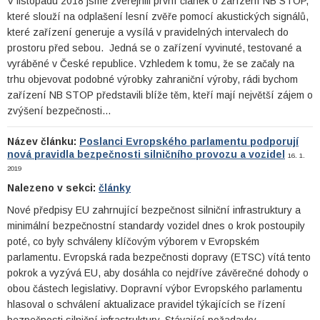
V listopadu 2018 jsme zveřejnili první článek o zařízení NB STOP,
které slouží na odplašení lesní zvěře pomocí akustických signálů,
které zařízení generuje a vysílá v pravidelných intervalech do
prostoru před sebou. Jedná se o zařízení vyvinuté, testované a
vyráběné v České republice. Vzhledem k tomu, že se začaly na
trhu objevovat podobné výrobky zahraniční výroby, rádi bychom
zařízení NB STOP představili blíže těm, kteří mají největší zájem o
zvýšení bezpečnosti…
Název článku:
Poslanci Evropského parlamentu podporují
nová pravidla bezpečnosti silničního provozu a vozidel
16. 1.
2019
Nalezeno v sekci:
články
Nové předpisy EU zahrnující bezpečnost silniční infrastruktury a
minimální bezpečnostní standardy vozidel dnes o krok postoupily
poté, co byly schváleny klíčovým výborem v Evropském
parlamentu. Evropská rada bezpečnosti dopravy (ETSC) vítá tento
pokrok a vyzývá EU, aby dosáhla co nejdříve závěrečné dohody o
obou částech legislativy. Dopravní výbor Evropského parlamentu
hlasoval o schválení aktualizace pravidel týkajících se řízení