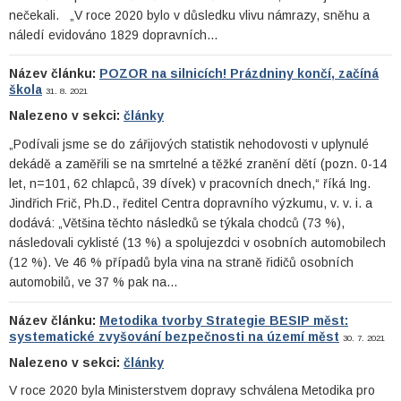
nečekali. „V roce 2020 bylo v důsledku vlivu námrazy, sněhu a
náledí evidováno 1829 dopravních…
Název článku:
POZOR na silnicích! Prázdniny končí, začíná
škola
31. 8. 2021
Nalezeno v sekci:
články
„Podívali jsme se do zářijových statistik nehodovosti v uplynulé
dekádě a zaměřili se na smrtelné a těžké zranění dětí (pozn. 0-14
let, n=101, 62 chlapců, 39 dívek) v pracovních dnech,“ říká Ing.
Jindřich Frič, Ph.D., ředitel Centra dopravního výzkumu, v. v. i. a
dodává: „Většina těchto následků se týkala chodců (73 %),
následovali cyklisté (13 %) a spolujezdci v osobních automobilech
(12 %). Ve 46 % případů byla vina na straně řidičů osobních
automobilů, ve 37 % pak na…
Název článku:
Metodika tvorby Strategie BESIP měst:
systematické zvyšování bezpečnosti na území měst
30. 7. 2021
Nalezeno v sekci:
články
V roce 2020 byla Ministerstvem dopravy schválena Metodika pro