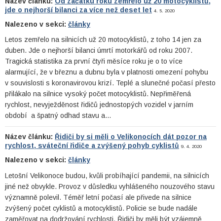
Název článku:
Od začátku roku zemřelo už 20 motocyklistů,
jde o nejhorší bilanci za více než deset let
4. 5. 2020
Nalezeno v sekci:
články
Letos zemřelo na silnicích už 20 motocyklistů, z toho 14 jen za
duben. Jde o nejhorší bilanci úmrtí motorkářů od roku 2007.
Tragická statistika za první čtyři měsíce roku je o to více
alarmující, že v březnu a dubnu byla v platnosti omezení pohybu
v souvislosti s koronavirovou krizí. Teplé a slunečné počasí přesto
přilákalo na silnice vysoký počet motocyklistů. Nepřiměřená
rychlost, nevyježděnost řidičů jednostopých vozidel v jarním
období a špatný odhad stavu a…
Název článku:
Řidiči by si měli o Velikonocích dát pozor na
rychlost, sváteční řidiče a zvýšený pohyb cyklistů
9. 4. 2020
Nalezeno v sekci:
články
Letošní Velikonoce budou, kvůli probíhající pandemii, na silnicích
jiné než obvykle. Provoz v důsledku vyhlášeného nouzového stavu
významně polevil. Téměř letní počasí ale přivede na silnice
zvýšený počet cyklistů a motocyklistů. Policie se bude nadále
zaměřovat na dodržování rychlosti. Řidiči by měli být vzájemně