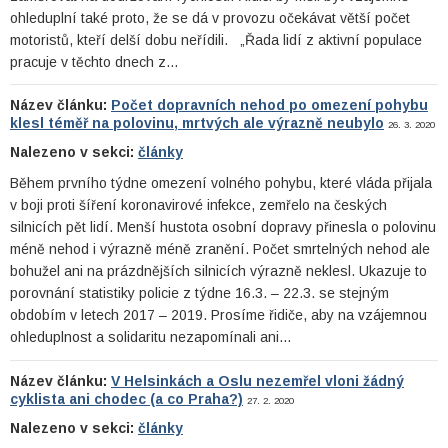
ohleduplní také proto, že se dá v provozu očekávat větší počet
motoristů, kteří delší dobu neřídili. „Řada lidí z aktivní populace
pracuje v těchto dnech z…
Název článku:
Počet dopravních nehod po omezení pohybu
klesl téměř na polovinu, mrtvých ale výrazně neubylo
26. 3. 2020
Nalezeno v sekci:
články
Během prvního týdne omezení volného pohybu, které vláda přijala
v boji proti šíření koronavirové infekce, zemřelo na českých
silnicích pět lidí. Menší hustota osobní dopravy přinesla o polovinu
méně nehod i výrazně méně zranění. Počet smrtelných nehod ale
bohužel ani na prázdnějších silnicích výrazně neklesl. Ukazuje to
porovnání statistiky policie z týdne 16.3. – 22.3. se stejným
obdobím v letech 2017 – 2019. Prosíme řidiče, aby na vzájemnou
ohleduplnost a solidaritu nezapomínali ani…
Název článku:
V Helsinkách a Oslu nezemřel vloni žádný
cyklista ani chodec (a co Praha?)
27. 2. 2020
Nalezeno v sekci:
články