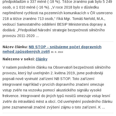
předpokladům o 337 méně (-18 %). Těžce zraněno pak bylo 5 249
osob, o 1 010 méně (-16 %). „V roce 2018 bylo v důsledku
nepřiměřené rychlosti na pozemních komunikacích v ČR usmrceno
218 a těžce zraněno 713 osob,“ říká Mgr. Tomáš Neřold, M.A.,
vedoucí Samostatného oddělení BESIP Ministerstva dopravy a
dodává: „Předpoklad Národní strategie bezpečnosti silničního
provozu 2011-2020 …
Název článku:
NB STOP - snižujeme počet dopravních
nehod způsobených zvěří
30. 8. 2019
Nalezeno v sekci:
články
V našem posledním článku na Observatoři bezpečnosti silničního
provozu, který byl uveřejněn 2. května 2019, jsme podrobněji
popsali nově vyvinuté zařízení NB STOP. Toto zařízení
integrované například v prvcích dopravního značení omezuje
vstup zvěře na vozovku pomocí akustického signálu vysoké
frekvence. Integrované do jiných typů nosičů omezuje vstup lesní
zvěře do intravilánů měst a obcí. Od uveřejnění posledního článku
jsme zaznamenali značné zvýšení zájmu o toto zařízení. K …