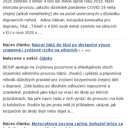
2020 zemřelo o téměř 4 000 lidí méně oproti roku 2019. Nižší
intenzita provozu, jakožto důsledek pandemie COVID-19 měla
zřejmý (ačkoli neměřitelný) vliv na počet usmrcených v důsledku
dopravních nehod. Adina Vălean, evropská komisařka pro
dopravu, říká: „Téměř o 4 000 osob méně zemřelo na silnicích
v EU v roce 2020 v …
Název článku:
Návrat žáků do škol po distanční výuce
znamená i zvýšené riziko na silnicích
9. 4. 2021
Nalezeno v sekci:
články
BESIP apeluje na zvýšenou pozornost a ohleduplnost všech
účastníků silničního provozu řidičů, chodců i cyklistů a připomíná
několik důležitých pravidel pro zvýšení bezpečnosti (nejen) dětí
v dopravě. „Děti budou po dlouhém odloučení nepozorné a
zranitelné, podobně jako když se vrací do školy po letních
prázdninách. Na jaře navíc řada z nich vyráží do provozu i na kole
či koloběžce. Rodiče by jim proto měli jít příkladem, ukázat, jak
bezpečně do školy dojít nebo dojet a…
Název článku:
Motocyklová sezona začíná, bohužel letos za