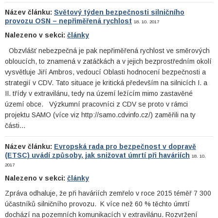
Název článku:
Světový týden bezpečnosti silničního
provozu OSN – nepřiměřená rychlost
18. 10. 2017
Nalezeno v sekci:
články
Obzvlášť nebezpečná je pak nepřiměřená rychlost ve směrových
obloucích, to znamená v zatáčkách a v jejich bezprostředním okolí
vysvětluje Jiří Ambros, vedoucí Oblasti hodnocení bezpečnosti a
strategií v CDV. Tato situace je kritická především na silnicích I. a
II. třídy v extravilánu, tedy na území ležícím mimo zastavěné
území obce. Výzkumní pracovníci z CDV se proto v rámci
projektu SAMO (více viz http://samo.cdvinfo.cz/) zaměřili na ty
části…
Název článku:
Evropská rada pro bezpečnost v dopravě
(ETSC) uvádí způsoby, jak snižovat úmrtí při haváriích
18. 10.
2017
Nalezeno v sekci:
články
Zpráva odhaluje, že při haváriích zemřelo v roce 2015 téměř 7 300
účastníků silničního provozu. K více než 60 % těchto úmrtí
dochází na pozemních komunikacích v extravilánu. Rozvržení