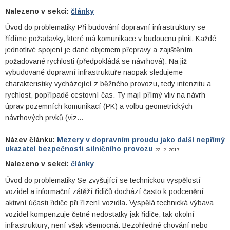
Nalezeno v sekci:
články
Úvod do problematiky Při budování dopravní infrastruktury se
řídíme požadavky, které má komunikace v budoucnu plnit. Každé
jednotlivé spojení je dané objemem přepravy a zajištěním
požadované rychlosti (předpokládá se návrhová). Na již
vybudované dopravní infrastruktuře naopak sledujeme
charakteristiky vycházející z běžného provozu, tedy intenzitu a
rychlost, popřípadě cestovní čas. Ty mají přímý vliv na návrh
úprav pozemních komunikací (PK) a volbu geometrických
návrhových prvků (viz…
Název článku:
Mezery v dopravním proudu jako další nepřímý
ukazatel bezpečnosti silničního provozu
22. 2. 2017
Nalezeno v sekci:
články
Úvod do problematiky Se zvyšující se technickou vyspělostí
vozidel a informační zátěží řidičů dochází často k podcenění
aktivní účasti řidiče při řízení vozidla. Vyspělá technická výbava
vozidel kompenzuje četné nedostatky jak řidiče, tak okolní
infrastruktury, není však všemocná. Bezohledné chování nebo