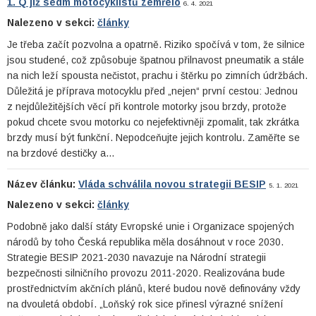
1. Q již sedm motocyklistů zemřelo
6. 4. 2021
Nalezeno v sekci:
články
Je třeba začít pozvolna a opatrně. Riziko spočívá v tom, že silnice
jsou studené, což způsobuje špatnou přilnavost pneumatik a stále
na nich leží spousta nečistot, prachu i štěrku po zimních údržbách.
Důležitá je příprava motocyklu před „nejen“ první cestou: Jednou
z nejdůležitějších věcí při kontrole motorky jsou brzdy, protože
pokud chcete svou motorku co nejefektivněji zpomalit, tak zkrátka
brzdy musí být funkční. Nepodceňujte jejich kontrolu. Zaměřte se
na brzdové destičky a…
Název článku:
Vláda schválila novou strategii BESIP
5. 1. 2021
Nalezeno v sekci:
články
Podobně jako další státy Evropské unie i Organizace spojených
národů by toho Česká republika měla dosáhnout v roce 2030.
Strategie BESIP 2021-2030 navazuje na Národní strategii
bezpečnosti silničního provozu 2011-2020. Realizována bude
prostřednictvím akčních plánů, které budou nově definovány vždy
na dvouletá období. „Loňský rok sice přinesl výrazné snížení