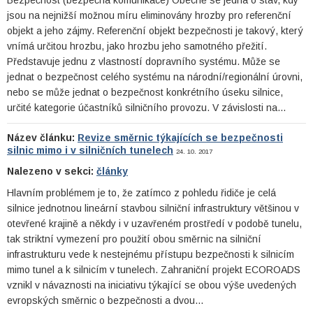
Bezpečnost (bezpečná komunikace) Obecně se jedná o stav, kdy
jsou na nejnižší možnou míru eliminovány hrozby pro referenční
objekt a jeho zájmy. Referenční objekt bezpečnosti je takový, který
vnímá určitou hrozbu, jako hrozbu jeho samotného přežití.
Představuje jednu z vlastností dopravního systému. Může se
jednat o bezpečnost celého systému na národní/regionální úrovni,
nebo se může jednat o bezpečnost konkrétního úseku silnice,
určité kategorie účastníků silničního provozu. V závislosti na…
Název článku:
Revize směrnic týkajících se bezpečnosti
silnic mimo i v silničních tunelech
24. 10. 2017
Nalezeno v sekci:
články
Hlavním problémem je to, že zatímco z pohledu řidiče je celá
silnice jednotnou lineární stavbou silniční infrastruktury většinou v
otevřené krajině a někdy i v uzavřeném prostředí v podobě tunelu,
tak striktní vymezení pro použití obou směrnic na silniční
infrastrukturu vede k nestejnému přístupu bezpečnosti k silnicím
mimo tunel a k silnicím v tunelech. Zahraniční projekt ECOROADS
vznikl v návaznosti na iniciativu týkající se obou výše uvedených
evropských směrnic o bezpečnosti a dvou…