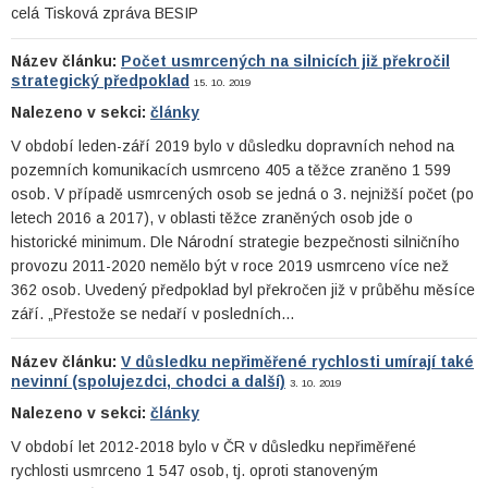
celá Tisková zpráva BESIP
Název článku:
Počet usmrcených na silnicích již překročil
strategický předpoklad
15. 10. 2019
Nalezeno v sekci:
články
V období leden-září 2019 bylo v důsledku dopravních nehod na
pozemních komunikacích usmrceno 405 a těžce zraněno 1 599
osob. V případě usmrcených osob se jedná o 3. nejnižší počet (po
letech 2016 a 2017), v oblasti těžce zraněných osob jde o
historické minimum. Dle Národní strategie bezpečnosti silničního
provozu 2011-2020 nemělo být v roce 2019 usmrceno více než
362 osob. Uvedený předpoklad byl překročen již v průběhu měsíce
září. „Přestože se nedaří v posledních…
Název článku:
V důsledku nepřiměřené rychlosti umírají také
nevinní (spolujezdci, chodci a další)
3. 10. 2019
Nalezeno v sekci:
články
V období let 2012-2018 bylo v ČR v důsledku nepřiměřené
rychlosti usmrceno 1 547 osob, tj. oproti stanoveným