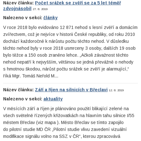
Název článku:
Počet srážek se zvěří se za 5 let téměř
zdvojnásobil
27. 8. 2019
Nalezeno v sekci:
články
V roce 2018 bylo evidováno 12 871 nehod s lesní zvěří a domácím
zvířectvem, což je nejvíce v historii České republiky, od roku 2010
dochází každoročně k nárůstu počtu těchto nehod. V důsledku
těchto nehod byly v roce 2018 usmrceny 3 osoby, dalších 19 osob
bylo těžce a 150 osob zraněno lehce. „Ačkoli závažnost těchto
nehod nepatří k nejvyšším, většinou se jedná převážně o nehody
s hmotnou škodou, nárůst počtu srážek se zvěří je alarmující,“
říká Mgr. Tomáš Neřold M…
Název článku:
Září a říjen na silnicích v Břeclavi
12. 8. 2019
Nalezeno v sekci:
aktuality
V měsících září a říjen je plánováno použití blikající zelené na
všech světelně řízených křižovatkách na hlavním tahu silnice I/55
městem Břeclav (viz mapa ). Město Břeclav se tímto zapojilo
do pilotní studie MD ČR „Pilotní studie vlivu zavedení vizuální
modifikace signálu volno na SSZ v ČR“, kterou zpracovává