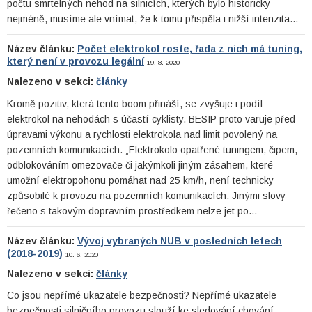
počtu smrtelných nehod na silnicích, kterých bylo historicky
nejméně, musíme ale vnímat, že k tomu přispěla i nižší intenzita…
Název článku:
Počet elektrokol roste, řada z nich má tuning,
který není v provozu legální
19. 8. 2020
Nalezeno v sekci:
články
Kromě pozitiv, která tento boom přináší, se zvyšuje i podíl
elektrokol na nehodách s účastí cyklisty. BESIP proto varuje před
úpravami výkonu a rychlosti elektrokola nad limit povolený na
pozemních komunikacích. „Elektrokolo opatřené tuningem, čipem,
odblokováním omezovače či jakýmkoli jiným zásahem, které
umožní elektropohonu pomáhat nad 25 km/h, není technicky
způsobilé k provozu na pozemních komunikacích. Jinými slovy
řečeno s takovým dopravním prostředkem nelze jet po…
Název článku:
Vývoj vybraných NUB v posledních letech
(2018-2019)
10. 6. 2020
Nalezeno v sekci:
články
Co jsou nepřímé ukazatele bezpečnosti? Nepřímé ukazatele
bezpečnosti silničního provozu slouží ke sledování chování