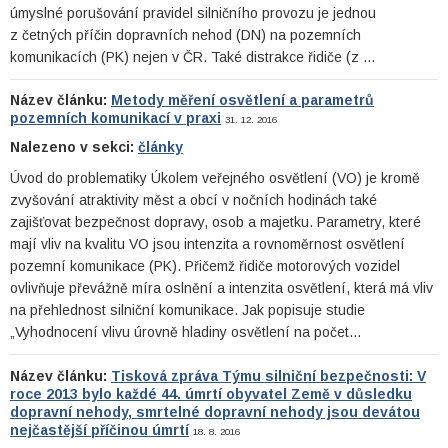
úmyslné porušování pravidel silničního provozu je jednou
z četných příčin dopravních nehod (DN) na pozemních
komunikacích (PK) nejen v ČR. Také distrakce řidiče (z …
Název článku:
Metody měření osvětlení a parametrů
pozemních komunikací v praxi
31. 12. 2016
Nalezeno v sekci:
články
Úvod do problematiky Úkolem veřejného osvětlení (VO) je kromě
zvyšování atraktivity měst a obcí v nočních hodinách také
zajišťovat bezpečnost dopravy, osob a majetku. Parametry, které
mají vliv na kvalitu VO jsou intenzita a rovnoměrnost osvětlení
pozemní komunikace (PK). Přičemž řidiče motorových vozidel
ovlivňuje převážně míra oslnění a intenzita osvětlení, která má vliv
na přehlednost silniční komunikace. Jak popisuje studie
„Vyhodnocení vlivu úrovně hladiny osvětlení na počet…
Název článku:
Tisková zpráva Týmu silniční bezpečnosti: V
roce 2013 bylo každé 44. úmrtí obyvatel Země v důsledku
dopravní nehody, smrtelné dopravní nehody jsou devátou
nejčastější příčinou úmrtí
18. 8. 2016