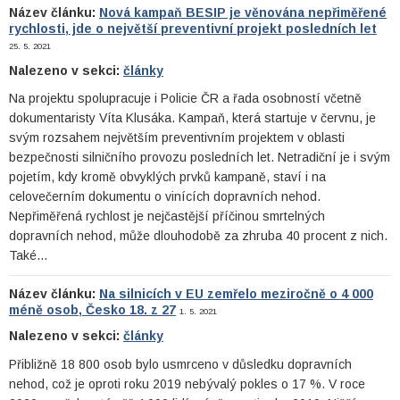
Název článku:
Nová kampaň BESIP je věnována nepřiměřené
rychlosti, jde o největší preventivní projekt posledních let
25. 5. 2021
Nalezeno v sekci:
články
Na projektu spolupracuje i Policie ČR a řada osobností včetně
dokumentaristy Víta Klusáka. Kampaň, která startuje v červnu, je
svým rozsahem největším preventivním projektem v oblasti
bezpečnosti silničního provozu posledních let. Netradiční je i svým
pojetím, kdy kromě obvyklých prvků kampaně, staví i na
celovečerním dokumentu o vinících dopravních nehod.
Nepřiměřená rychlost je nejčastější příčinou smrtelných
dopravních nehod, může dlouhodobě za zhruba 40 procent z nich.
Také…
Název článku:
Na silnicích v EU zemřelo meziročně o 4 000
méně osob, Česko 18. z 27
1. 5. 2021
Nalezeno v sekci:
články
Přibližně 18 800 osob bylo usmrceno v důsledku dopravních
nehod, což je oproti roku 2019 nebývalý pokles o 17 %. V roce