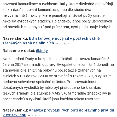
pozemní komunikace a rychlostní limity, které důsledně odpovídají
funkci dané pozemní komunikace, jsou dle studie dva
nejvýznamnější faktory, které pomáhají snižovat počty úmrtí v
několika evropských státech. Holandsko, jehož počty usmrcených
při haváriích se pohybují pod průměrem, nyní podstupuje kroky k…
Název článku:
EU stanovuje nový cíl v počtech vážně
zraněných osob na silnicích
18. 10. 2017
Nalezeno v sekci:
články
Na zasedání Rady o bezpečnosti silničního provozu konaném 8.
června 2017 se ministři dopravy Evropské unie formálně dohodli na
stanovení cíle snížit na polovinu počet těžce zraněných na
silnicích v EU do roku 2030 ve srovnání s rokem 2020, s využitím
nedávno schválené společné definice. Pro srovnatelnost
dosažených výsledků by mělo být přistoupeno ke klasifikaci
těžkých zranění dle stupnice MAIS 3+. Mimořádně znepokojivý je
počet chodců a cyklistů, kteří jsou každým rokem usmrceni…
Název článku:
Analýza provozní rychlosti dopravního proudu
v extravilánu
31. 5. 2017