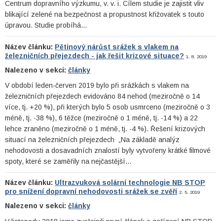
Centrum dopravního výzkumu, v. v. i. Cílem studie je zajistit vliv
blikající zelené na bezpečnost a propustnost křižovatek s touto
úpravou. Studie probíhá…
Název článku:
Pětinový nárůst srážek s vlakem na
železničních přejezdech - jak řešit krizové situace?
1. 8. 2019
Nalezeno v sekci:
články
V období leden-červen 2019 bylo při srážkách s vlakem na
železničních přejezdech evidováno 84 nehod (meziročně o 14
více, tj. +20 %), při kterých bylo 5 osob usmrceno (meziročně o 3
méně, tj. -38 %), 6 těžce (meziročně o 1 méně, tj. -14 %) a 22
lehce zraněno (meziročně o 1 méně, tj. -4 %). Řešení krizových
situací na železničních přejezdech „Na základě analýz
nehodovosti a dosavadních znalostí byly vytvořeny krátké filmové
spoty, které se zaměřily na nejčastější…
Název článku:
Ultrazvuková solární technologie NB STOP
pro snížení dopravní nehodovosti srážek se zvěří
2. 5. 2019
Nalezeno v sekci:
články