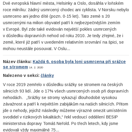
Dvě evropská hlavní města, Helsinky a Oslo, dosáhla v loňském
roce milníku: žádný usmrcený chodec ani cyklista. V Norsku nebylo
usmrceno ani jedno dítě (pozn. 0-15 let). Tato země s 20
usmrcenými na milion obyvatel patří k nejbezpečnějším zemím
v Evropě. Byl zde také evidován největší pokles usmrcených
v důsledku dopravních nehod od roku 2010. Je tedy zřejmé, že i
země, které již patří v uvedeném relativním srovnání na špici, se
mohou neustále posouvat. V Oslu…
Název článku:
Každá 6. osoba byla loni usmrcena při srážce
se stromem
14. 2. 2020
Nalezeno v sekci:
články
V roce 2019 zemřelo v důsledku srážky se stromem na českých
silnicích 93 lidí. Jde o 17% všech usmrcených osob při dopravních
nehodách. „Srážky se stromy vykazují dlouhodobě vysokou
závažnost a patří k největším zabijákům na našich silnicích. Přitom
jde o nehody, jejichž následky můžeme výrazně omezit umístěním
svodidel v rizikových lokalitách,“ řekl vedoucí oddělení BESIP
ministerstva dopravy Tomáš Neřold. Po třech letech, kdy jsme
evidovali vždy maximálně 75…