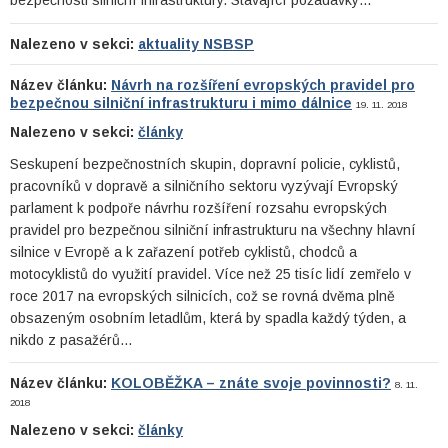
bezpečnosti silniční infrastruktury. Stávající požadavky…
Nalezeno v sekci:
aktuality NSBSP
Název článku:
Návrh na rozšíření evropských pravidel pro
bezpečnou silniční infrastrukturu i mimo dálnice
19. 11. 2018
Nalezeno v sekci:
články
Seskupení bezpečnostních skupin, dopravní policie, cyklistů,
pracovníků v dopravě a silničního sektoru vyzývají Evropský
parlament k podpoře návrhu rozšíření rozsahu evropských
pravidel pro bezpečnou silniční infrastrukturu na všechny hlavní
silnice v Evropě a k zařazení potřeb cyklistů, chodců a
motocyklistů do využití pravidel. Více než 25 tisíc lidí zemřelo v
roce 2017 na evropských silnicích, což se rovná dvěma plně
obsazeným osobním letadlům, která by spadla každý týden, a
nikdo z pasažérů…
Název článku:
KOLOBĚŽKA – znáte svoje povinnosti?
8. 11.
2018
Nalezeno v sekci:
články