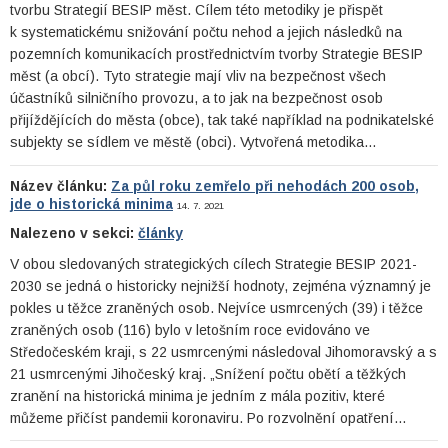
tvorbu Strategií BESIP měst. Cílem této metodiky je přispět
k systematickému snižování počtu nehod a jejich následků na
pozemních komunikacích prostřednictvím tvorby Strategie BESIP
měst (a obcí). Tyto strategie mají vliv na bezpečnost všech
účastníků silničního provozu, a to jak na bezpečnost osob
přijíždějících do města (obce), tak také například na podnikatelské
subjekty se sídlem ve městě (obci). Vytvořená metodika…
Název článku:
Za půl roku zemřelo při nehodách 200 osob,
jde o historická minima
14. 7. 2021
Nalezeno v sekci:
články
V obou sledovaných strategických cílech Strategie BESIP 2021-
2030 se jedná o historicky nejnižší hodnoty, zejména významný je
pokles u těžce zraněných osob. Nejvíce usmrcených (39) i těžce
zraněných osob (116) bylo v letošním roce evidováno ve
Středočeském kraji, s 22 usmrcenými následoval Jihomoravský a s
21 usmrcenými Jihočeský kraj. „Snížení počtu obětí a těžkých
zranění na historická minima je jedním z mála pozitiv, které
můžeme přičíst pandemii koronaviru. Po rozvolnění opatření…