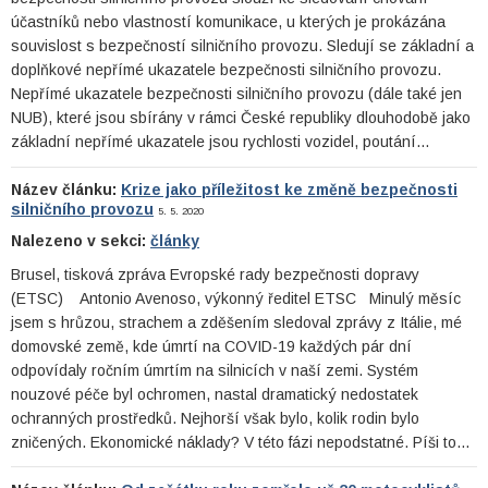
účastníků nebo vlastností komunikace, u kterých je prokázána
souvislost s bezpečností silničního provozu. Sledují se základní a
doplňkové nepřímé ukazatele bezpečnosti silničního provozu.
Nepřímé ukazatele bezpečnosti silničního provozu (dále také jen
NUB), které jsou sbírány v rámci České republiky dlouhodobě jako
základní nepřímé ukazatele jsou rychlosti vozidel, poutání…
Název článku:
Krize jako příležitost ke změně bezpečnosti
silničního provozu
5. 5. 2020
Nalezeno v sekci:
články
Brusel, tisková zpráva Evropské rady bezpečnosti dopravy
(ETSC) Antonio Avenoso, výkonný ředitel ETSC Minulý měsíc
jsem s hrůzou, strachem a zděšením sledoval zprávy z Itálie, mé
domovské země, kde úmrtí na COVID-19 každých pár dní
odpovídaly ročním úmrtím na silnicích v naší zemi. Systém
nouzové péče byl ochromen, nastal dramatický nedostatek
ochranných prostředků. Nejhorší však bylo, kolik rodin bylo
zničených. Ekonomické náklady? V této fázi nepodstatné. Píši to…