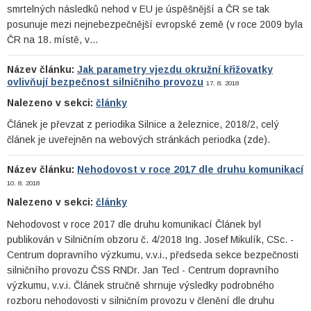
smrtelných následků nehod v EU je úspěšnější a ČR se tak
posunuje mezi nejnebezpečnější evropské země (v roce 2009 byla
ČR na 18. místě, v…
Název článku:
Jak parametry vjezdu okružní křižovatky
ovlivňují bezpečnost silničního provozu
17. 8. 2018
Nalezeno v sekci:
články
Článek je převzat z periodika Silnice a železnice, 2018/2, celý
článek je uveřejněn na webových stránkách periodka (zde).
Název článku:
Nehodovost v roce 2017 dle druhu komunikací
10. 8. 2018
Nalezeno v sekci:
články
Nehodovost v roce 2017 dle druhu komunikací Článek byl
publikován v Silničním obzoru č. 4/2018 Ing. Josef Mikulík, CSc. -
Centrum dopravního výzkumu, v.v.i., předseda sekce bezpečnosti
silničního provozu ČSS RNDr. Jan Tecl - Centrum dopravního
výzkumu, v.v.i. Článek stručně shrnuje výsledky podrobného
rozboru nehodovosti v silničním provozu v členění dle druhu