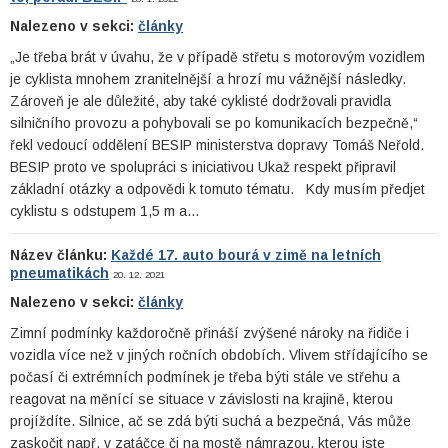
Nalezeno v sekci:
články
„Je třeba brát v úvahu, že v případě střetu s motorovým vozidlem
je cyklista mnohem zranitelnější a hrozí mu vážnější následky.
Zároveň je ale důležité, aby také cyklisté dodržovali pravidla
silničního provozu a pohybovali se po komunikacích bezpečně,“
řekl vedoucí oddělení BESIP ministerstva dopravy Tomáš Neřold.
BESIP proto ve spolupráci s iniciativou Ukaž respekt připravil
základní otázky a odpovědi k tomuto tématu. Kdy musím předjet
cyklistu s odstupem 1,5 m a…
Název článku:
Každé 17. auto bourá v zimě na letních
pneumatikách
20. 12. 2021
Nalezeno v sekci:
články
Zimní podmínky každoročně přináší zvýšené nároky na řidiče i
vozidla více než v jiných ročních obdobích. Vlivem střídajícího se
počasí či extrémních podmínek je třeba býti stále ve střehu a
reagovat na měnící se situace v závislosti na krajině, kterou
projíždíte. Silnice, ač se zdá býti suchá a bezpečná, Vás může
zaskočit např. v zatáčce či na mostě námrazou, kterou jste