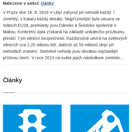
Nalezeno v sekci:
články
V Praze dne 16. 8. 2016 V Libyi zahynul při nehodě každý 7.
zemřelý, v Kataru každý desátý. Nejpříznivější byla situace ve
státech EU28, premianty jsou Dánsko a Švédsko společně s
Maltou. Konkrétní data získaná na základě unikátního průzkumu
přináší Tým silniční bezpečnosti. Každoročně umírá na světových
silnicích cca 1,25 milionu lidí, dalších až 50 milionů utrpí při
nehodách zranění. Smrtelné nehody jsou devátou nejčastější
příčinou úmrtí. V roce 2013 na světě jejich následkem zemřelo…
Články