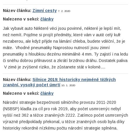
Název článku:
Zimní cesty
7. 2. 2020
Nalezeno v sekci:
články
Jak vybavit auto Některé věci jsou povinné, některé je lepší mít,
než nemít. Pojďme si projít předměty, které vám v autě celý kufr
nezaberou, ale když přijde na lámání chleba, budete vděční, že je
máte. Vhodné pneumatiky Naprostou nutností jsou zimní
pneumatiky s hloubkou dezénu minimálně 4 mm. Ty zajistí i na ledu
či sněhu dobrou přilnavost a zkrátí brzdnou dráhu. Dostatek paliva
V zimě je zvýšené riziko, že zůstanete stát v koloně.…
Název článku:
Silnice 2019: historicky nejméně těžkých
zranění, vysoký počet úmrtí
10. 1. 2020
Nalezeno v sekci:
články
Národní strategie bezpečnosti silničního provozu 2011-2020
(NSBSP) kladla za cíl pro rok 2019, aby počet usmrcenýc nebyl
vyšší než 362 a těžce zraněných 2222. Zatímco počet usmrcených
výrazně předpoklady překonal, u těžce zraněných osob byla díky
historicky rekordně nízkému počtu národní strategie splněna.