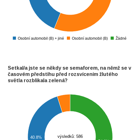
100
50
0
Žádné
Osobní automobil (B) + jiné
Osobní automobil (B)
0
Setkal/a jste se někdy se semaforem, na němž se v
časovém předstihu před rozsvícením žlutého
světla rozblikala zelená?
300
250
200
výsledků: 586
40.8%