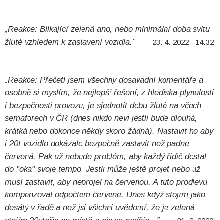
„Reakce: Blikající zelená ano, nebo minimální doba svitu
žluté vzhledem k zastavení vozidla.”
23. 4. 2022 - 14:32
„Reakce: Přečetl jsem všechny dosavadní komentáře a
osobně si myslím, že nejlepší řešení, z hlediska plynulosti
i bezpečnosti provozu, je sjednotit dobu žluté na včech
semaforech v ČR (dnes nikdo nevi jestli bude dlouhá,
krátká nebo dokonce někdy skoro žádná). Nastavit ho aby
i 20t vozidlo dokázalo bezpečně zastavit než padne
červená. Pak už nebude problém, aby každý řidič dostal
do "oka" svoje tempo. Jestli může ještě projet nebo už
musí zastavit, aby neprojel na červenou. A tuto prodlevu
kompenzovat odpočtem červené. Dnes když stojím jako
desátý v řadě a než jsi všichni uvědomí, že je zelená