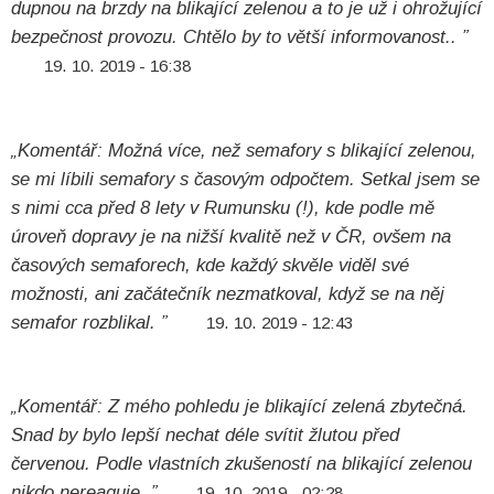
dupnou na brzdy na blikající zelenou a to je už i ohrožující
bezpečnost provozu. Chtělo by to větší informovanost.. ”
19. 10. 2019 - 16:38
„Komentář: Možná více, než semafory s blikající zelenou,
se mi líbili semafory s časovým odpočtem. Setkal jsem se
s nimi cca před 8 lety v Rumunsku (!), kde podle mě
úroveň dopravy je na nižší kvalitě než v ČR, ovšem na
časových semaforech, kde každý skvěle viděl své
možnosti, ani začátečník nezmatkoval, když se na něj
semafor rozblikal. ”
19. 10. 2019 - 12:43
„Komentář: Z mého pohledu je blikající zelená zbytečná.
Snad by bylo lepší nechat déle svítit žlutou před
červenou. Podle vlastních zkušeností na blikající zelenou
nikdo nereaguje. ”
19. 10. 2019 - 02:28