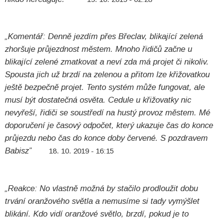
„Komentář: Denně jezdím přes Břeclav, blikající zelená
zhoršuje průjezdnost městem. Mnoho řidičů začne u
blikající zelené zmatkovat a neví zda má projet či nikoliv.
Spousta jich už brzdí na zelenou a přitom lze křižovatkou
ještě bezpečně projet. Tento systém může fungovat, ale
musí být dostatečná osvěta. Cedule u křižovatky nic
nevyřeší, řidiči se soustředí na hustý provoz městem. Mé
doporučení je časový odpočet, který ukazuje čas do konce
průjezdu nebo čas do konce doby červené. S pozdravem
Babisz”
18. 10. 2019 - 16:15
„Reakce: No vlastně možná by stačilo prodloužit dobu
trvání oranžového světla a nemusíme si tady vymýšlet
blikání. Kdo vidí oranžové světlo, brzdí, pokud je to