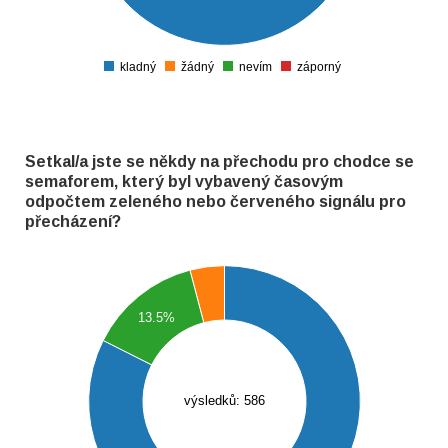
100
50
kladný
žádný
nevím
záporný
0
Setkal/a jste se někdy na přechodu pro chodce se
semaforem, který byl vybavený časovým
odpočtem zeleného nebo červeného signálu pro
přecházení?
500
450
13.5%
400
350
300
výsledků: 586
250
200