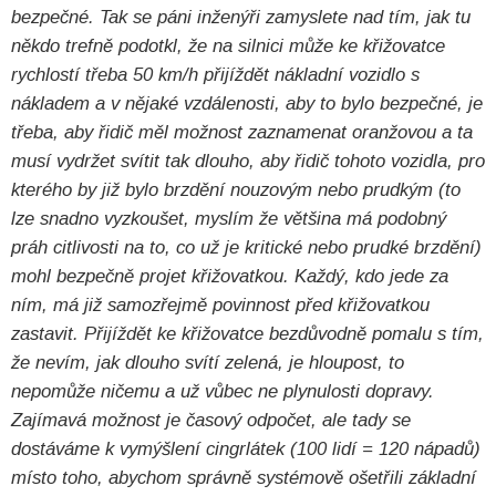
bezpečné. Tak se páni inženýři zamyslete nad tím, jak tu
někdo trefně podotkl, že na silnici může ke křižovatce
rychlostí třeba 50 km/h přijíždět nákladní vozidlo s
nákladem a v nějaké vzdálenosti, aby to bylo bezpečné, je
třeba, aby řidič měl možnost zaznamenat oranžovou a ta
musí vydržet svítit tak dlouho, aby řidič tohoto vozidla, pro
kterého by již bylo brzdění nouzovým nebo prudkým (to
lze snadno vyzkoušet, myslím že většina má podobný
práh citlivosti na to, co už je kritické nebo prudké brzdění)
mohl bezpečně projet křižovatkou. Každý, kdo jede za
ním, má již samozřejmě povinnost před křižovatkou
zastavit. Přijíždět ke křižovatce bezdůvodně pomalu s tím,
že nevím, jak dlouho svítí zelená, je hloupost, to
nepomůže ničemu a už vůbec ne plynulosti dopravy.
Zajímavá možnost je časový odpočet, ale tady se
dostáváme k vymýšlení cingrlátek (100 lidí = 120 nápadů)
místo toho, abychom správně systémově ošetřili základní