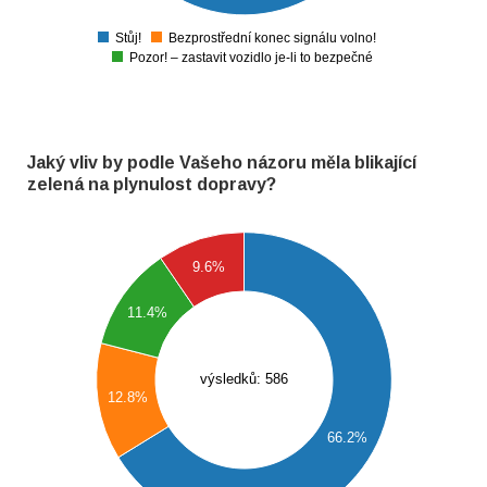
0
-50
Stůj!
Bezprostřední konec signálu volno!
0
Pozor! – zastavit vozidlo je-li to bezpečné
Jaký vliv by podle Vašeho názoru měla blikající
zelená na plynulost dopravy?
400
9.6%
350
11.4%
300
250
výsledků: 586
12.8%
200
66.2%
150
100