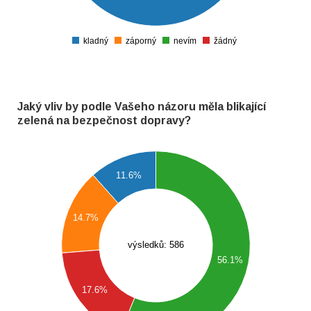
50
kladný
záporný
nevím
žádný
0
Jaký vliv by podle Vašeho názoru měla blikající
zelená na bezpečnost dopravy?
340
320
11.6%
300
280
260
14.7%
240
220
výsledků: 586
200
56.1%
180
160
140
17.6%
120