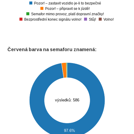
Pozor! – zastavit vozidlo je-li to bezpečné
0
Pozor! – připravit se k jízdě!
Semafor mimo provoz, platí dopravní značky!
Bezprostřední konec signálu volno!
Stůj!
Volno!
Červená barva na semaforu znamená:
600
550
500
450
400
350
výsledků: 586
300
250
200
150
100
97.6%
50