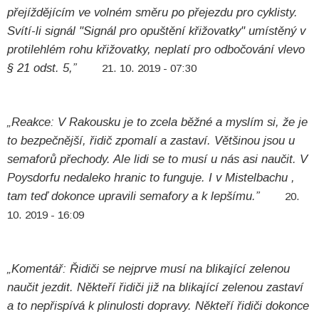
přejíždějícím ve volném směru po přejezdu pro cyklisty.
Svítí-li signál "Signál pro opuštění křižovatky" umístěný v
protilehlém rohu křižovatky, neplatí pro odbočování vlevo
§ 21 odst. 5,”
21. 10. 2019 - 07:30
„Reakce: V Rakousku je to zcela běžné a myslím si, že je
to bezpečnější, řidič zpomalí a zastaví. Většinou jsou u
semaforů přechody. Ale lidi se to musí u nás asi naučit. V
Poysdorfu nedaleko hranic to funguje. I v Mistelbachu ,
tam teď dokonce upravili semafory a k lepšímu.”
20.
10. 2019 - 16:09
„Komentář: Řidiči se nejprve musí na blikající zelenou
naučit jezdit. Někteří řidiči již na blikající zelenou zastaví
a to nepřispívá k plinulosti dopravy. Někteří řidiči dokonce