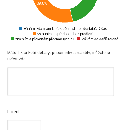
100
39.8%
80
60
40
20
0
váhám, zda mám k překročení silnice dostatečný čas
0
vstoupím do přechodu bez prodlení
zrychlím a překonám přechod rychleji
vyčkám do další zelené
Máte-li k anketě dotazy, připomínky a náměty, můžete je
uvést zde.
E-mail