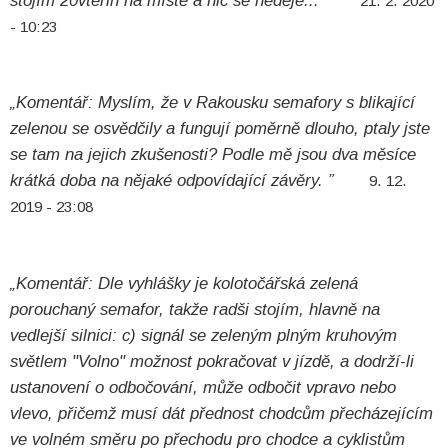
stojím 20vteřin na místě a nic se neděje...”
21. 2. 2020
- 10:23
„Komentář: Myslím, že v Rakousku semafory s blikající
zelenou se osvědčily a fungují poměrně dlouho, ptaly jste
se tam na jejich zkušenosti? Podle mě jsou dva měsíce
krátká doba na nějaké odpovídající závěry. ”
9. 12.
2019 - 23:08
„Komentář: Dle vyhlášky je kolotočářská zelená
porouchaný semafor, takže radši stojím, hlavně na
vedlejší silnici: c) signál se zeleným plným kruhovým
světlem "Volno" možnost pokračovat v jízdě, a dodrží-li
ustanovení o odbočování, může odbočit vpravo nebo
vlevo, přičemž musí dát přednost chodcům přecházejícím
ve volném směru po přechodu pro chodce a cyklistům