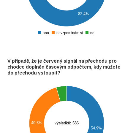
150
100
82.4%
50
0
ano
nevzpomínám si
ne
0
V případě, že je červený signál na přechodu pro
chodce doplněn časovým odpočtem, kdy můžete
do přechodu vstoupit?
350
300
250
200
40.6%
výsledků: 586
54.9%
150