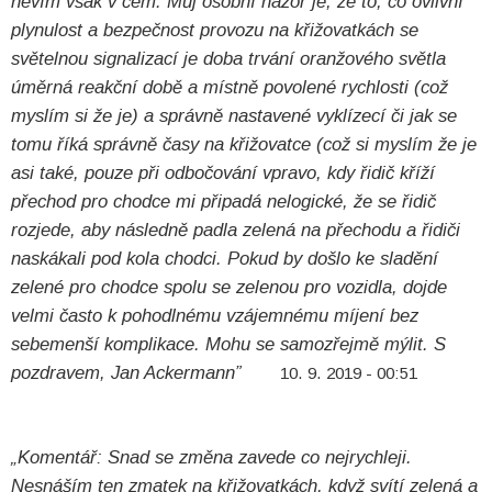
nevím však v čem. Můj osobní názor je, že to, co ovlivní
plynulost a bezpečnost provozu na křižovatkách se
světelnou signalizací je doba trvání oranžového světla
úměrná reakční době a místně povolené rychlosti (což
myslím si že je) a správně nastavené vyklízecí či jak se
tomu říká správně časy na křižovatce (což si myslím že je
asi také, pouze při odbočování vpravo, kdy řidič kříží
přechod pro chodce mi připadá nelogické, že se řidič
rozjede, aby následně padla zelená na přechodu a řidiči
naskákali pod kola chodci. Pokud by došlo ke sladění
zelené pro chodce spolu se zelenou pro vozidla, dojde
velmi často k pohodlnému vzájemnému míjení bez
sebemenší komplikace. Mohu se samozřejmě mýlit. S
pozdravem, Jan Ackermann”
10. 9. 2019 - 00:51
„Komentář: Snad se změna zavede co nejrychleji.
Nesnáším ten zmatek na křižovatkách, když svítí zelená a