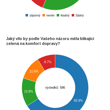
100
80
60
záporný
nevím
kladný
žádný
0
Jaký vliv by podle Vašeho názoru měla blikající
zelená na komfort dopravy?
400
8.7%
350
11.6%
300
250
výsledků: 586
13.8%
200
65.9%
150