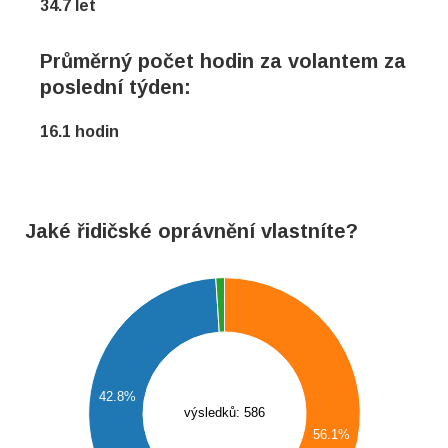
34.7 let
Průměrný počet hodin za volantem za
poslední týden:
16.1 hodin
Jaké řidičské oprávnění vlastníte?
350
300
250
200
42.8%
výsledků: 586
150
56.1%