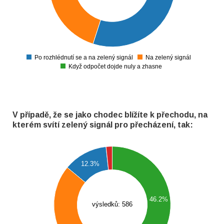
100
50
0
Po rozhlédnutí se a na zelený signál
Na zelený signál
0
Když odpočet dojde nuly a zhasne
V případě, že se jako chodec blížíte k přechodu, na
kterém svítí zelený signál pro přecházení, tak:
280
260
12.3%
240
220
200
180
46.2%
160
výsledků: 586
140
120