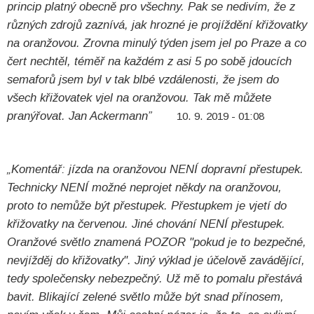
princip platný obecně pro všechny. Pak se nedivím, že z
různých zdrojů zaznívá, jak hrozné je projíždění křižovatky
na oranžovou. Zrovna minulý týden jsem jel po Praze a co
čert nechtěl, téměř na každém z asi 5 po sobě jdoucích
semaforů jsem byl v tak blbé vzdálenosti, že jsem do
všech křižovatek vjel na oranžovou. Tak mě můžete
pranýřovat. Jan Ackermann”
10. 9. 2019 - 01:08
„Komentář: jízda na oranžovou NENÍ dopravní přestupek.
Technicky NENÍ možné neprojet někdy na oranžovou,
proto to nemůže být přestupek. Přestupkem je vjetí do
křižovatky na červenou. Jiné chování NENÍ přestupek.
Oranžové světlo znamená POZOR "pokud je to bezpečné,
nevjížděj do křižovatky". Jiný výklad je účelově zavádějící,
tedy společensky nebezpečný. Už mě to pomalu přestává
bavit. Blikající zelené světlo může být snad přínosem,