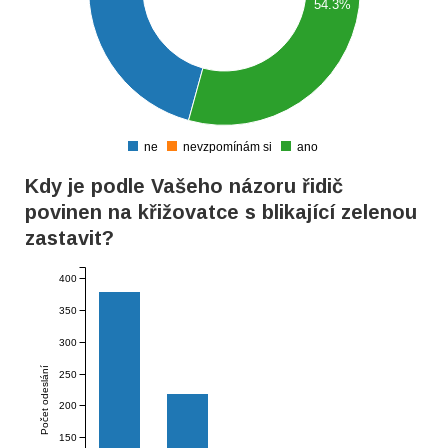
54.3%
150
100
50
ne
nevzpomínám si
ano
0
Kdy je podle Vašeho názoru řidič
povinen na křižovatce s blikající zelenou
zastavit?
400
350
300
Počet odeslání
250
200
150