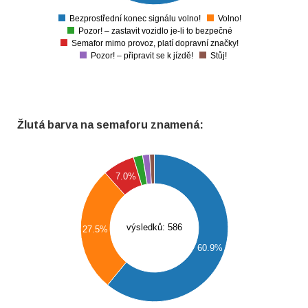
0
Bezprostřední konec signálu volno!
Volno!
0
Pozor! – zastavit vozidlo je-li to bezpečné
Semafor mimo provoz, platí dopravní značky!
Pozor! – připravit se k jízdě!
Stůj!
Žlutá barva na semaforu znamená:
350
7.0%
300
250
200
výsledků: 586
27.5%
150
60.9%
100
50
0