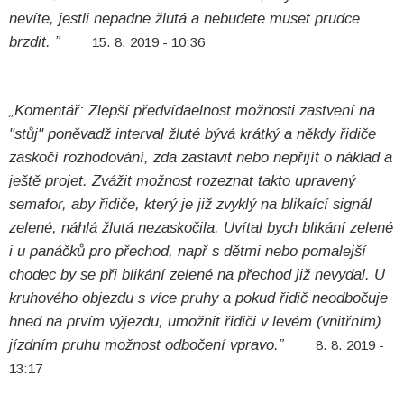
nevíte, jestli nepadne žlutá a nebudete muset prudce
brzdit. ”
15. 8. 2019 - 10:36
„Komentář: Zlepší předvídaelnost možnosti zastvení na
"stůj" poněvadž interval žluté bývá krátký a někdy řidiče
zaskočí rozhodování, zda zastavit nebo nepřijít o náklad a
ještě projet. Zvážit možnost rozeznat takto upravený
semafor, aby řidiče, který je již zvyklý na blikaící signál
zelené, náhlá žlutá nezaskočila. Uvítal bych blikání zelené
i u panáčků pro přechod, např s dětmi nebo pomalejší
chodec by se při blikání zelené na přechod již nevydal. U
kruhového objezdu s více pruhy a pokud řidič neodbočuje
hned na prvím výjezdu, umožnit řidiči v levém (vnitřním)
jízdním pruhu možnost odbočení vpravo.”
8. 8. 2019 -
13:17