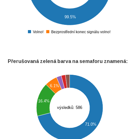
150
100
99.5%
50
0
-50
Volno!
Bezprostřední konec signálu volno!
0
Přerušovaná zelená barva na semaforu znamená:
450
400
6.1%
350
300
16.4%
250
výsledků: 586
200
150
71.0%
100
50