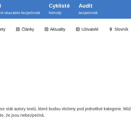
B
Cyklisté
Audit
mé ukazatele bezpečnosti
Nehody
bezpečnosti
ety
Články
Aktuality
Uživatelé
Slovník
se stát autory textů, které budou vloženy pod jednotlivé kategorie. Mů
líte, že jsou nebezpečná.