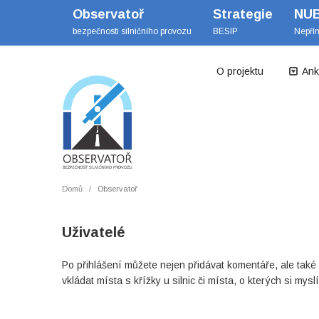
Observatoř
Strategie
NU
bezpečnosti silničního provozu
BESIP
Nepří
O projektu
Ank
Domů
Observatoř
Uživatelé
Po přihlášení můžete nejen přidávat komentáře, ale také 
vkládat místa s křížky u silnic či místa, o kterých si mys