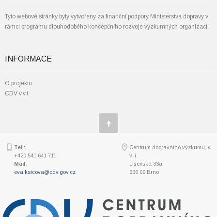
Tyto webové stránky byly vytvořeny za finanční podpory Ministerstva dopravy v
rámci programu dlouhodobého koncepčního rozvoje výzkumných organizací.
INFORMACE
O projektu
CDV v.v.i.
Tel.:
Centrum dopravního výzkumu, v.
+420 541 641 711
v. i.
Mail:
Líšeňská 33a
eva.ksicova@cdv.gov.cz
636 00 Brno