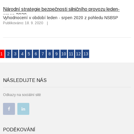
Národní strategie bezpečnosti silničního provozu leden-
srpen 2020
Vyhodnocení v období leden - srpen 2020 z pohledu NSBSP
Publikováno: 18. 9. 2020
|
1
2
3
4
5
6
7
8
9
10
11
12
13
NÁSLEDUJTE NÁS
Odkazy na sociální sítě
PODĚKOVÁNÍ