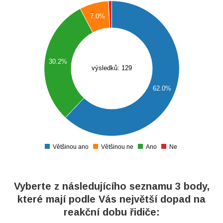
0
7.0%
0
0
0
30.2%
výsledků: 129
0
62.0%
0
0
0
0
Většinou ano
Většinou ne
Ano
Ne
0
Vyberte z následujícího seznamu 3 body,
které mají podle Vás největší dopad na
reakční dobu řidiče: