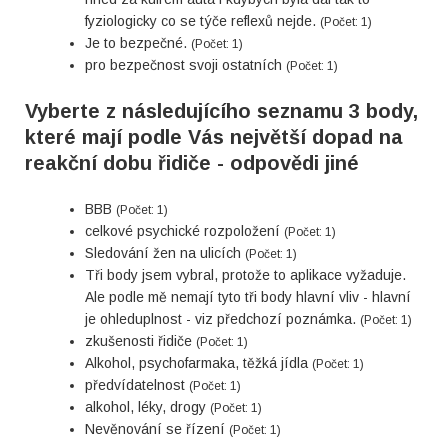
fyziologicky co se týče reflexů nejde.
(Počet: 1)
Je to bezpečné.
(Počet: 1)
pro bezpečnost svoji ostatních
(Počet: 1)
Vyberte z následujícího seznamu 3 body,
které mají podle Vás největší dopad na
reakční dobu řidiče - odpovědi jiné
BBB
(Počet: 1)
celkové psychické rozpoložení
(Počet: 1)
Sledování žen na ulicích
(Počet: 1)
Tři body jsem vybral, protože to aplikace vyžaduje.
Ale podle mě nemají tyto tři body hlavní vliv - hlavní
je ohleduplnost - viz předchozí poznámka.
(Počet: 1)
zkušenosti řidiče
(Počet: 1)
Alkohol, psychofarmaka, těžká jídla
(Počet: 1)
předvídatelnost
(Počet: 1)
alkohol, léky, drogy
(Počet: 1)
Nevěnování se řízení
(Počet: 1)