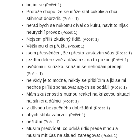
bojím se
(Počet: 1)
Protože chápu, že se může stát cokoliv a chci
stihnout dobrzdit.
(Počet: 1)
nerad bych se někomu díval do kufru, navít to nijak
neurychlí provoz
(Počet: 1)
Nejsem příliš zkušený řidič.
(Počet: 1)
Většinou chci přežít.
(Počet: 1)
jsem přesvědčen, že i přesto zastavím včas
(Počet: 1)
jezdím defenzivně a dávám si na to pozor.
(Počet: 1)
uvědomuji si riziko, snažím se nehodám předejít
(Počet: 1)
ne vždy je to možné, někdy se přiblížím a již se mi
nechce příliš zpomalovat abych se oddálil
(Počet: 1)
Mám zkušenosti s nutnou reakcí na krizovou situaci
na silnici a dálnici
(Počet: 1)
z důvodu bezpečného dobrždění
(Počet: 1)
abych stihla zabrzdit
(Počet: 1)
neřídím
(Počet: 1)
Musím předvídat, co udělá řidič přede mnou a
musím mít čas na situaci zareagovat
(Počet: 1)