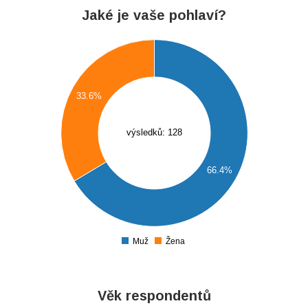
Jaké je vaše pohlaví?
5
0
5
33.6%
0
výsledků: 128
5
0
66.4%
5
0
5
0
Žena
Muž
0
Věk respondentů