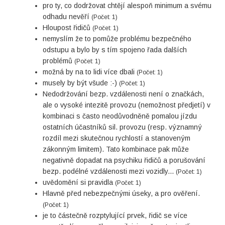
pro ty, co dodržovat chtějí alespoň minimum a svému
odhadu nevěří
(Počet: 1)
Hloupost řidičů
(Počet: 1)
nemyslím že to pomůže problému bezpečného
odstupu a bylo by s tím spojeno řada dalších
problémů
(Počet: 1)
možná by na to lidi více dbali
(Počet: 1)
musely by být všude :-)
(Počet: 1)
Nedodržování bezp. vzdálenosti není o značkách,
ale o vysoké intezitě provozu (nemožnost předjetí) v
kombinaci s často neodůvodněně pomalou jízdu
ostatních účastníků sil. provozu (resp. významný
rozdíl mezi skutečnou rychlostí a stanoveným
zákonným limitem). Tato kombinace pak může
negativně dopadat na psychiku řidičů a porušování
bezp. podélné vzdálenosti mezi vozidly...
(Počet: 1)
uvědomění si pravidla
(Počet: 1)
Hlavně před nebezpečnými úseky, a pro ověření.
(Počet: 1)
je to částečně rozptylující prvek, řidič se více