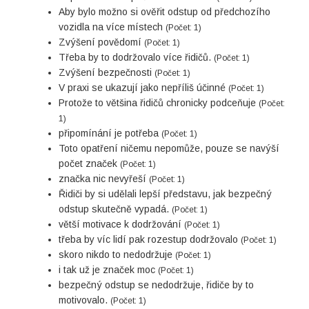
Aby bylo možno si ověřit odstup od předchozího
vozidla na více místech
(Počet: 1)
Zvýšení povědomí
(Počet: 1)
Třeba by to dodržovalo více řidičů.
(Počet: 1)
Zvýšení bezpečnosti
(Počet: 1)
V praxi se ukazují jako nepříliš účinné
(Počet: 1)
Protože to většina řidičů chronicky podceňuje
(Počet:
1)
připomínání je potřeba
(Počet: 1)
Toto opatření ničemu nepomůže, pouze se navýší
počet značek
(Počet: 1)
značka nic nevyřeší
(Počet: 1)
Řidiči by si udělali lepší představu, jak bezpečný
odstup skutečně vypadá.
(Počet: 1)
větší motivace k dodržování
(Počet: 1)
třeba by víc lidí pak rozestup dodržovalo
(Počet: 1)
skoro nikdo to nedodržuje
(Počet: 1)
i tak už je značek moc
(Počet: 1)
bezpečný odstup se nedodržuje, řidiče by to
motivovalo.
(Počet: 1)