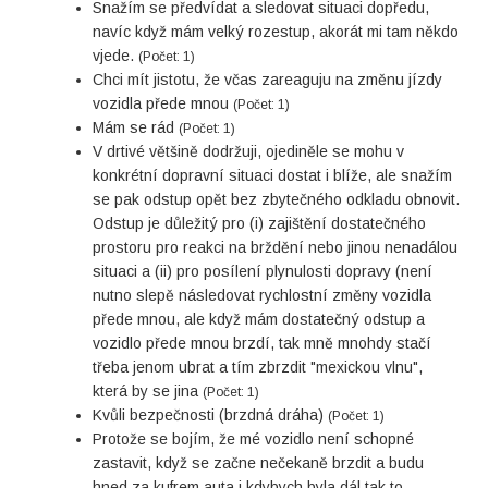
Snažím se předvídat a sledovat situaci dopředu,
navíc když mám velký rozestup, akorát mi tam někdo
vjede.
(Počet: 1)
Chci mít jistotu, že včas zareaguju na změnu jízdy
vozidla přede mnou
(Počet: 1)
Mám se rád
(Počet: 1)
V drtivé většině dodržuji, ojediněle se mohu v
konkrétní dopravní situaci dostat i blíže, ale snažím
se pak odstup opět bez zbytečného odkladu obnovit.
Odstup je důležitý pro (i) zajištění dostatečného
prostoru pro reakci na brždění nebo jinou nenadálou
situaci a (ii) pro posílení plynulosti dopravy (není
nutno slepě následovat rychlostní změny vozidla
přede mnou, ale když mám dostatečný odstup a
vozidlo přede mnou brzdí, tak mně mnohdy stačí
třeba jenom ubrat a tím zbrzdit "mexickou vlnu",
která by se jina
(Počet: 1)
Kvůli bezpečnosti (brzdná dráha)
(Počet: 1)
Protože se bojím, že mé vozidlo není schopné
zastavit, když se začne nečekaně brzdit a budu
hned za kufrem auta i kdybych byla dál tak to