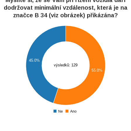
Myslíte si, že se Vám při řízení vozidla daří
dodržovat minimální vzdálenost, která je na
značce B 34 (viz obrázek) přikázána?
2
0
8
6
45.0%
výsledků: 129
4
55.0%
2
0
8
Ne
Ano
0