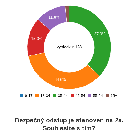
0
5
11.8%
0
5
37.0%
15.0%
0
výsledků: 128
5
0
5
0
5
34.6%
0
0-17
18-34
35-44
45-54
55-64
65+
0
Bezpečný odstup je stanoven na 2s.
Souhlasíte s tím?