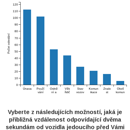
120
110
100
90
80
Počet odeslání
70
60
50
40
30
20
10
0
Únava
Použí
Oslně
Věk
Stav
Komun
Znalo
Okolí
vání
ní a
řidič
vozov
ikace
st
komun
telef
kontr
e
ky
s
okolí
ikace
onu
ast v
(mokr
ostat
,
(rekl
za
přípa
á
ními
jízda
amní
jízdy
dě
vozov
ve
po
panel
noční
ka,
vozid
pamět
y,
Vyberte z následujících možností, jaká je
jízdy
výmol
le
i
veget
y ve
ace)
přibližná vzdálenost odpovídající dvěma
vozov
ce,
sekundám od vozidla jedoucího před Vámi
...)