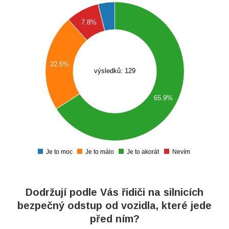
0
0
7.8%
0
0
22.5%
0
výsledků: 129
0
65.9%
0
0
0
0
Je to moc
Je to málo
Je to akorát
Nevím
0
Dodržují podle Vás řidiči na silnicích
bezpečný odstup od vozidla, které jede
před ním?