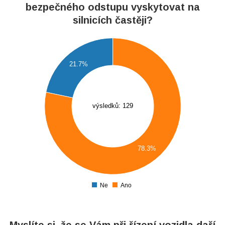
bezpečného odstupu vyskytovat na
silnicích častěji?
0
21.7%
0
0
0
výsledků: 129
0
0
78.3%
0
0
Ne
Ano
0