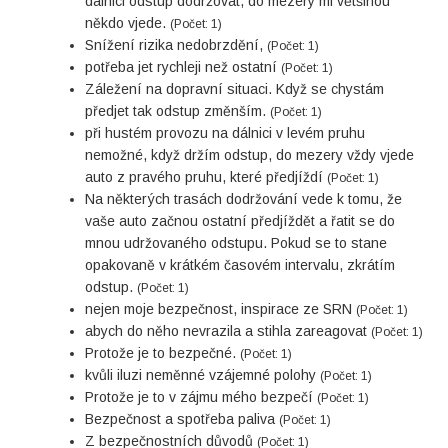
dálnici odstup dodržovat, do mezery mi většinou
někdo vjede.
(Počet: 1)
Snížení rizika nedobrzdění,
(Počet: 1)
potřeba jet rychleji než ostatní
(Počet: 1)
Záležení na dopravní situaci. Když se chystám
předjet tak odstup změnším.
(Počet: 1)
při hustém provozu na dálnici v levém pruhu
nemožné, když držím odstup, do mezery vždy vjede
auto z pravého pruhu, které předjíždí
(Počet: 1)
Na některých trasách dodržování vede k tomu, že
vaše auto začnou ostatní předjíždět a řatit se do
mnou udržovaného odstupu. Pokud se to stane
opakovaně v krátkém časovém intervalu, zkrátím
odstup.
(Počet: 1)
nejen moje bezpečnost, inspirace ze SRN
(Počet: 1)
abych do něho nevrazila a stihla zareagovat
(Počet: 1)
Protože je to bezpečné.
(Počet: 1)
kvůli iluzi neměnné vzájemné polohy
(Počet: 1)
Protože je to v zájmu mého bezpečí
(Počet: 1)
Bezpečnost a spotřeba paliva
(Počet: 1)
Z bezpečnostních důvodů
(Počet: 1)