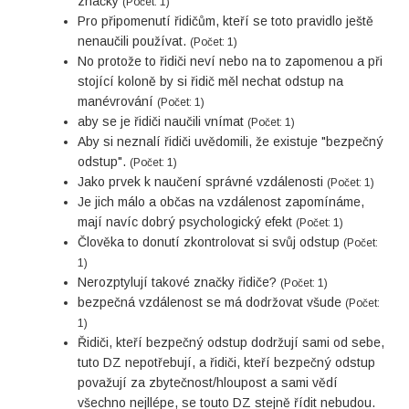
značky
(Počet: 1)
Pro připomenutí řidičům, kteří se toto pravidlo ještě
nenaučili používat.
(Počet: 1)
No protože to řidiči neví nebo na to zapomenou a při
stojící koloně by si řidič měl nechat odstup na
manévrování
(Počet: 1)
aby se je řidiči naučili vnímat
(Počet: 1)
Aby si neznalí řidiči uvědomili, že existuje "bezpečný
odstup".
(Počet: 1)
Jako prvek k naučení správné vzdálenosti
(Počet: 1)
Je jich málo a občas na vzdálenost zapomínáme,
mají navíc dobrý psychologický efekt
(Počet: 1)
Člověka to donutí zkontrolovat si svůj odstup
(Počet:
1)
Nerozptylují takové značky řidiče?
(Počet: 1)
bezpečná vzdálenost se má dodržovat všude
(Počet:
1)
Řidiči, kteří bezpečný odstup dodržují sami od sebe,
tuto DZ nepotřebují, a řidiči, kteří bezpečný odstup
považují za zbytečnost/hloupost a sami vědí
všechno nejllépe, se touto DZ stejně řídit nebudou.