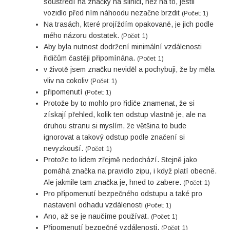
soustředí na značky na silnici, než na to, jestli
vozidlo před ním náhoodu nezačne brzdit
(Počet: 1)
Na trasách, které projíždím opakovaně, je jich podle
mého názoru dostatek.
(Počet: 1)
Aby byla nutnost dodržení minimální vzdálenosti
řidičům častěji připomínána.
(Počet: 1)
v životě jsem značku neviděl a pochybuji, že by měla
vliv na cokoliv
(Počet: 1)
připomenutí
(Počet: 1)
Protože by to mohlo pro řidiče znamenat, že si
získají přehled, kolik ten odstup vlastně je, ale na
druhou stranu si myslím, že většina to bude
ignorovat a takový odstup podle značení si
nevyzkouší.
(Počet: 1)
Protože to lidem zřejmě nedochází. Stejně jako
pomáhá značka na pravidlo zipu, i když platí obecně.
Ale jakmile tam značka je, hned to zabere.
(Počet: 1)
Pro připomenutí bezpečného odstupu a také pro
nastavení odhadu vzdálenosti
(Počet: 1)
Ano, až se je naučíme používat.
(Počet: 1)
Připomenutí bezpečné vzdálenosti.
(Počet: 1)