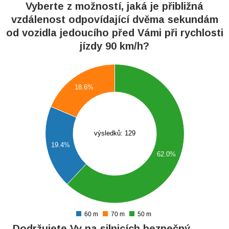
Vyberte z možností, jaká je přibližná
vzdálenost odpovídající dvěma sekundám
od vozidla jedoucího před Vámi při rychlosti
jízdy 90 km/h?
5
0
5
18.6%
0
5
0
5
výsledků: 129
0
19.4%
5
62.0%
0
5
0
5
0
60 m
70 m
50 m
0
Dodržujete Vy na silnicích bezpečný