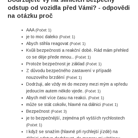
odstup od vozidla před Vámi? - odpovědi
na otázku proč
AAA
(Počet: 1)
je to moc daleko
(Počet: 1)
Abych stihla reagovat
(Počet: 1)
Kvůli bezpečnosti a reakční době. Rád mám přehled
co se děje přede mnou..
(Počet: 1)
Protože bezpečnost je základ
(Počet: 1)
Z důvodu bezpečného zastavení v případě
nouzového brzdění
(Počet: 1)
Dodržuji, ale vždy mi do mezery mezi mým a vpředu
jedoucím autem někdo vjede.
(Počet: 1)
Abych měl více času na reakci.
(Počet: 1)
může se stát cokoliv, hlavně na dálnici
(Počet: 1)
Bezpečnost
(Počet: 3)
je to bezpečnější, zejména při vyšších rychlostech
(Počet: 1)
I když se snažím (hlavně při rychlejší jízdě) na