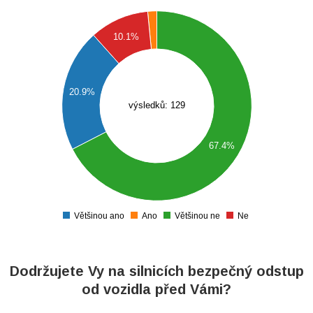
0
10.1%
0
0
0
20.9%
0
výsledků: 129
0
0
67.4%
0
0
0
Většinou ano
Ano
Většinou ne
Ne
0
Dodržujete Vy na silnicích bezpečný odstup
od vozidla před Vámi?