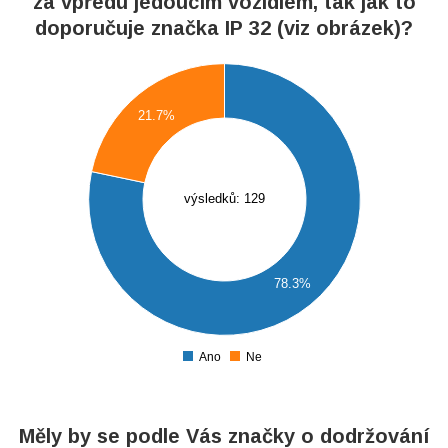
za vpředu jedoucím vozidlem, tak jak to
doporučuje značka IP 32 (viz obrázek)?
0
21.7%
0
0
0
výsledků: 129
0
0
78.3%
0
0
Ano
Ne
0
Měly by se podle Vás značky o dodržování