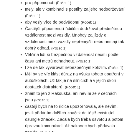
pro připomenutí
(Počet: 1)
měly, ale v kombinaci s postihy za jeho nedodržování
(Počet: 1)
aby vešly více do podvědomí
(Počet: 1)
Častější připomenutí řidičům dodržovat předmětnou
vzdálenost mezi vozidly. Mnohdy za jízdy o
vzdálenosti mezi vozidly nepřemýšlí nebo nemají tak
dobrý odhad.
(Počet: 1)
Většina lidí si bezpečnou vzdálenost neumí podle
času ani metrů odhadnout.
(Počet: 1)
Lze se tak vyvarovat nebezpečným kolizím.
(Počet: 1)
Měl by se víc klást důraz na výuku tohoto opatření v
autoškolách. Už tak je na silnicích a v jejich okolí
dostatek distraktorů.
(Počet: 1)
znám to jen z Rakouska, ani nevím že v čechách
jsou
(Počet: 1)
častěji bych na to řidiče upozorňovala, ale nevím,
jestli přidáním dalších značek do té již existující
džungle značek. Začala bych třeba osvětou a potom
úpravou komunikací. Až nakonec bych přidávala