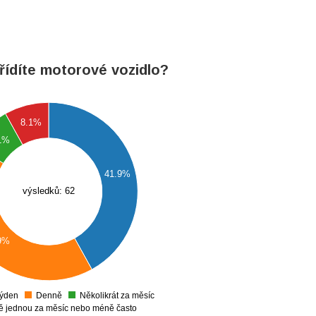
řídíte motorové vozidlo?
8.1%
1%
41.9%
výsledků: 62
9%
týden
Denně
Několikrát za měsíc
0
ně jednou za měsíc nebo méně často