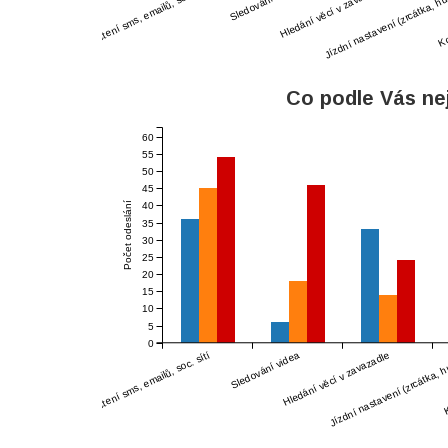
Čtení sms, emailů, soc. sítí
Sledování videa
Hledání věcí v zavazadle
Jízdní nastavení (zrcátka, hu
Ko
Co podle Vás nej
60
55
50
45
40
Počet odeslání
35
30
25
20
15
10
5
0
Čtení sms, emailů, soc. sítí
Sledování videa
Hledání věcí v zavazadle
Jízdní nastavení (zrcátka, h
K