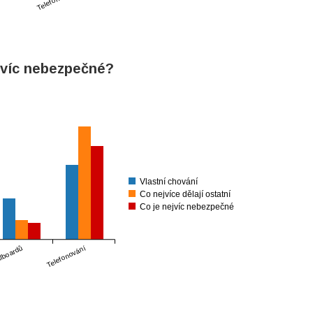
boardů
ejvíc nebezpečné?
Vlastní chování
Co nejvíce dělají ostatní
Co je nejvíc nebezpečné
llboardů
Telefonování