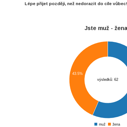
Lépe přijet později, než nedorazit do cíle vůbec
Jste muž - žen
35
34
33
32
43.5%
výsledků: 62
31
30
29
28
27
muž
žena
0