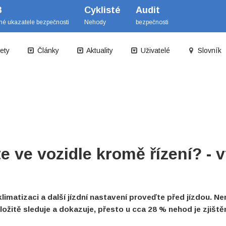
B
Cyklisté
Audit
mé ukazatele bezpečnosti
Nehody
bezpečnosti
ety
Články
Aktuality
Uživatelé
Slovník
 ve vozidle kromě řízení? - 
limatizaci a další jízdní nastavení proveďte před jízdou. 
žitě sleduje a dokazuje, přesto u cca 28 % nehod je zjištěn