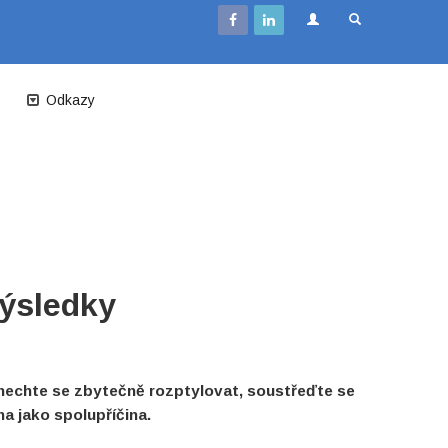
Odkazy
výsledky
Nenechte se zbytečně rozptylovat, soustřeďte se
a jako spolupříčina.