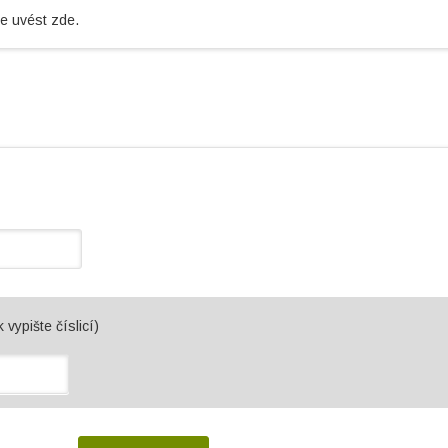
je uvést zde.
 vypište číslicí)