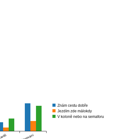
Znám cestu dobře
Jezdím zde málokdy
V koloně nebo na semaforu
Telefonování