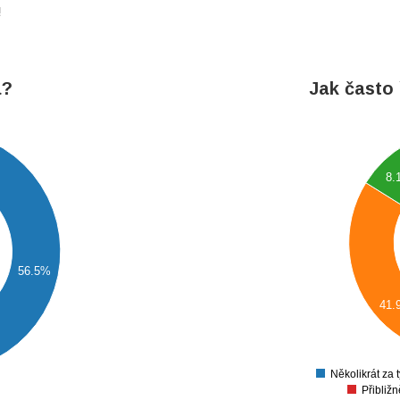
!
a?
Jak často 
28
26
24
8.
22
20
18
16
14
56.5%
12
10
41.
8
6
4
Několikrát za 
Přibliž