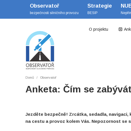
Observatoř
Strategie
NU
bezpečnosti silničního provozu
BESIP
Nepří
O projektu
Ank
Domů
Observatoř
Anketa: Čím se zabýváte
Jezděte bezpečně! Zrcátka, sedadla, navigaci, k
na cestu a provoz kolem Vás. Nepozornost se slo