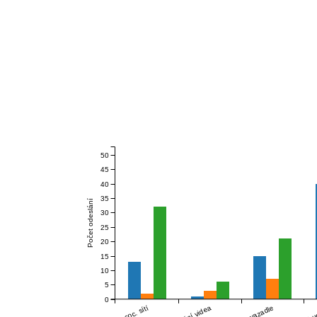
50
45
40
35
Počet odeslání
30
25
20
15
10
5
0