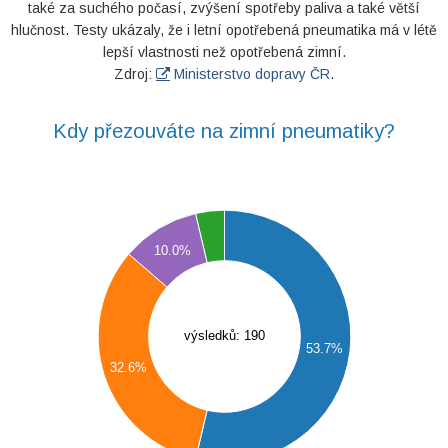
také za suchého počasí, zvýšení spotřeby paliva a také větší
hlučnost. Testy ukázaly, že i letní opotřebená pneumatika má v létě
lepší vlastnosti než opotřebená zimní.
Zdroj:
Ministerstvo dopravy ČR
.
Kdy přezouváte na zimní pneumatiky?
0
0
10.0%
0
0
0
0
výsledků: 190
0
53.7%
32.6%
0
0
0
0