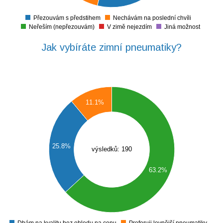
0
0
Přezouvám s předstihem
Nechávám na poslední chvíli
0
Neřeším (nepřezouvám)
V zimě nejezdím
Jiná možnost
Jak vybíráte zimní pneumatiky?
0
11.1%
0
0
0
0
25.8%
výsledků: 190
0
0
63.2%
0
0
0
0