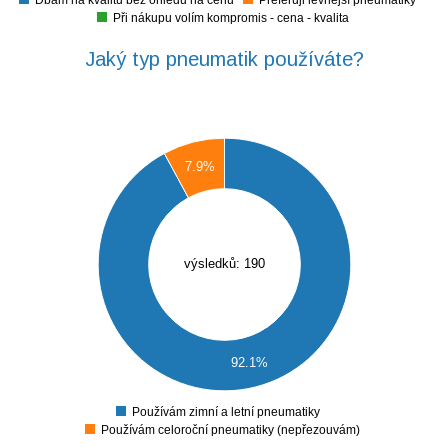
Dbám na kvalitu bez ohledu na cenu
Preferuji levnější pneumatiky
0
Při nákupu volím kompromis - cena - kvalita
Jaký typ pneumatik používáte?
0
7.9%
0
0
0
výsledků: 190
0
0
0
0
92.1%
0
0
Používám zimní a letní pneumatiky
0
Používám celoroční pneumatiky (nepřezouvám)