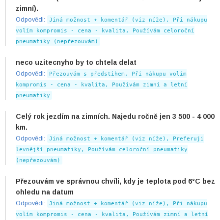
zimní).
Odpovědi:
Jiná možnost + komentář (viz níže), Při nákupu
volím kompromis - cena - kvalita, Používám celoroční
pneumatiky (nepřezouvám)
neco uzitecnyho by to chtela delat
Odpovědi:
Přezouvám s předstihem, Při nákupu volím
kompromis - cena - kvalita, Používám zimní a letní
pneumatiky
Celý rok jezdím na zimních. Najedu ročně jen 3 500 - 4 000
km.
Odpovědi:
Jiná možnost + komentář (viz níže), Preferuji
levnější pneumatiky, Používám celoroční pneumatiky
(nepřezouvám)
Přezouvám ve správnou chvíli, kdy je teplota pod 6°C bez
ohledu na datum
Odpovědi:
Jiná možnost + komentář (viz níže), Při nákupu
volím kompromis - cena - kvalita, Používám zimní a letní