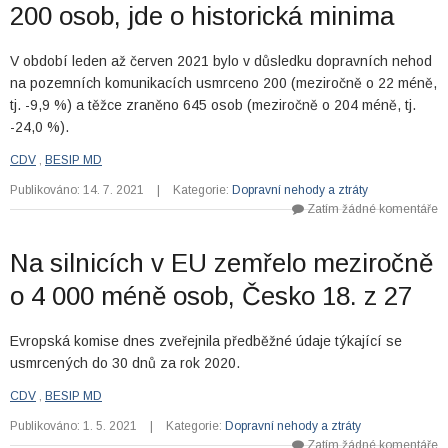
200 osob, jde o historická minima
V období leden až červen 2021 bylo v důsledku dopravních nehod
na pozemních komunikacích usmrceno 200 (meziročně o 22 méně,
tj. -9,9 %) a těžce zraněno 645 osob (meziročně o 204 méně, tj.
-24,0 %).
CDV
,
BESIP MD
Publikováno: 14. 7. 2021
|
Kategorie:
Dopravní nehody a ztráty
Zatím žádné komentáře
Na silnicích v EU zemřelo meziročně
o 4 000 méně osob, Česko 18. z 27
Evropská komise dnes zveřejnila předběžné údaje týkající se
usmrcených do 30 dnů za rok 2020.
CDV
,
BESIP MD
Publikováno: 1. 5. 2021
|
Kategorie:
Dopravní nehody a ztráty
Zatím žádné komentáře