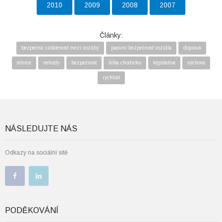
2010
2009
2008
2007
Články:
bezpečná vzdálenost mezi vozidly
pasivní bezpečnost vozidla
doprava
silnice
nehody
bezpečnost
šířka chodníku
legislativa
výchova
rychlost
NÁSLEDUJTE NÁS
Odkazy na sociální sítě
PODĚKOVÁNÍ