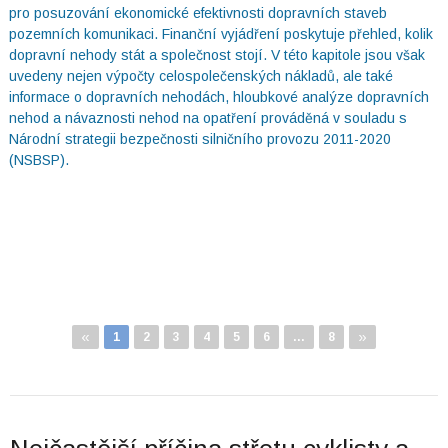
pro posuzování ekonomické efektivnosti dopravních staveb
pozemních komunikaci. Finanční vyjádření poskytuje přehled, kolik
dopravní nehody stát a společnost stojí. V této kapitole jsou však
uvedeny nejen výpočty celospolečenských nákladů, ale také
informace o dopravních nehodách, hloubkové analýze dopravních
nehod a návaznosti nehod na opatření prováděná v souladu s
Národní strategii bezpečnosti silničního provozu 2011-2020
(NSBSP).
«
»
1
2
3
4
5
6
…
8