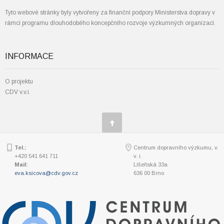
Tyto webové stránky byly vytvořeny za finanční podpory Ministerstva dopravy v
rámci programu dlouhodobého koncepčního rozvoje výzkumných organizací.
INFORMACE
O projektu
CDV v.v.i.
Tel.:
Centrum dopravního výzkumu, v.
+420 541 641 711
v. i.
Mail:
Líšeňská 33a
eva.ksicova@cdv.gov.cz
636 00 Brno