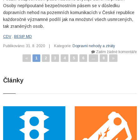
Osoby nepřipoutané bezpečnostním pásem se v důsledku
dopravních nehod na pozemních komunikacích v České republice
každoročně významně podílí jak na množství všech usmrcených,
tak zraněných osob.
CDV
,
BESIP MD
Publikováno: 31. 8. 2020
|
Kategorie:
Dopravní nehody a ztráty
Zatím žádné komentáře
«
»
1
2
3
4
5
6
…
8
Články