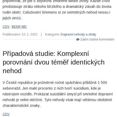
připomínat, že jde o zbytečně zmařené lidské životy. Každé číslo
představuje ztrátu někoho blízkého a dramatický zásah do života
rodin obětí. Celoživotní břemeno si ze smrtelných nehod nesou i
jejich viníci.
CDV
,
BESIP MD
Publikováno: 10. 1. 2022
|
Kategorie:
Dopravní nehody a ztráty
Zatím žádné komentáře
Případová studie: Komplexní
porovnání dvou téměř identických
nehod
V České republice je průměrně ročně spácháno přibližně 1 500
sebevražd. Jen malé procento z nich tvoří suicidium, kde je
nástrojem vozidlo. Prokázat suicidální úmysl při smrtelné dopravní
nehodě je velmi obtížné. Tyto nehody však mají většinou obdobné
charakteristické znaky.
CDV