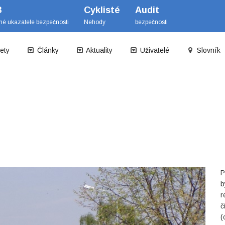
B
Cyklisté
Audit
mé ukazatele bezpečnosti
Nehody
bezpečnosti
ety
Články
Aktuality
Uživatelé
Slovník
P
b
r
č
(