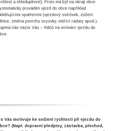
ychlost a ohleduplnost). Proto má být na okraji obce
ystematicky prováděn vjezd do obce například
klidňujícími opatřeními (vjezdový ostrůvek, zúžení
ilnice, změna povrchu vozovky, měřící radary apod.).
ajímá nás názor Vás – řidičů na vnímání vjezdu do
bce.
o Vás motivuje ke snížení rychlosti při vjezdu do
bce? (Např. dopravní předpisy, zástavba, přechod,