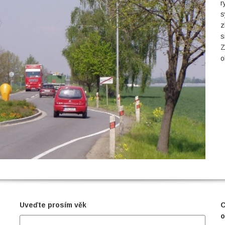
r
s
z
s
Z
o
Uveďte prosím věk
C
o