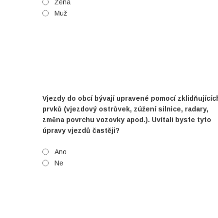
Žena
Muž
Vjezdy do obcí bývají upravené pomocí zklidňujícíc
prvků (vjezdový ostrůvek, zúžení silnice, radary,
změna povrchu vozovky apod.). Uvítali byste tyto
úpravy vjezdů častěji?
Ano
Ne