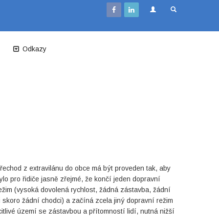
Odkazy
řechod z extravilánu do obce má být proveden tak, aby
ylo pro řidiče jasně zřejmé, že končí jeden dopravní
ežim (vysoká dovolená rychlost, žádná zástavba, žádní
i skoro žádní chodci) a začíná zcela jiný dopravní režim
citlivé území se zástavbou a přítomností lidí, nutná nižší