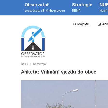
Observatoř
Strategie
NU
bezpečnosti silničního provozu
BESIP
Nepří
O projektu
Ank
Domů
Observatoř
Anketa: Vnímání vjezdu do obce