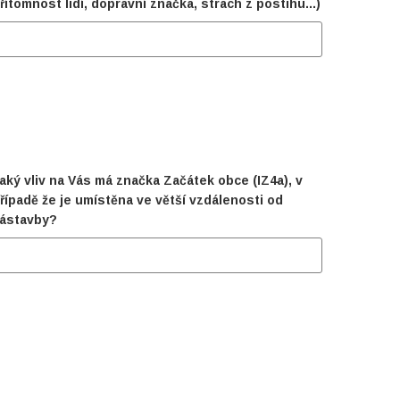
řítomnost lidí, dopravní značka, strach z postihu...)
aký vliv na Vás má značka Začátek obce (IZ4a), v
řípadě že je umístěna ve větší vzdálenosti od
ástavby?