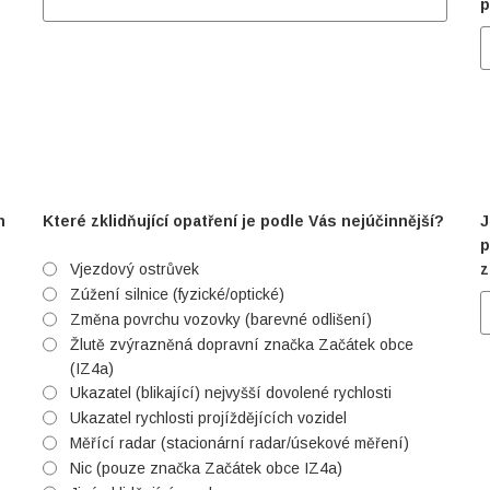
p
h
Které zklidňující opatření je podle Vás nejúčinnější?
J
p
Vjezdový ostrůvek
z
Zúžení silnice (fyzické/optické)
Změna povrchu vozovky (barevné odlišení)
Žlutě zvýrazněná dopravní značka Začátek obce
(IZ4a)
Ukazatel (blikající) nejvyšší dovolené rychlosti
Ukazatel rychlosti projíždějících vozidel
Měřící radar (stacionární radar/úsekové měření)
Nic (pouze značka Začátek obce IZ4a)