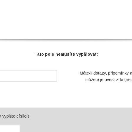
Tato pole nemusíte vyplňovat:
Máte-li dotazy, připomínky 
můžete je uvést zde (ne
 vypište číslicí)