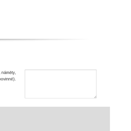
a náměty,
povinné).