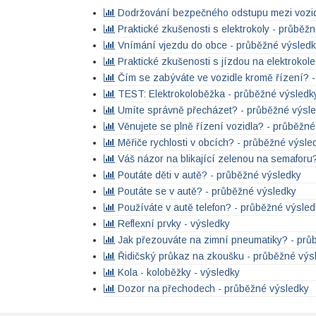
Dodržování bezpečného odstupu mezi vozid
Praktické zkušenosti s elektrokoly - průběž
Vnímání vjezdu do obce - průběžné výsled
Praktické zkušenosti s jízdou na elektrokol
Čím se zabýváte ve vozidle kromě řízení? 
TEST: Elektrokoloběžka - průběžné výsledk
Umíte správně přecházet? - průběžné výsl
Věnujete se plně řízení vozidla? - průběžné
Měřiče rychlosti v obcích? - průběžné výsle
Váš názor na blikající zelenou na semaforu
Poutáte děti v autě? - průběžné výsledky
Poutáte se v autě? - průběžné výsledky
Používáte v autě telefon? - průběžné výsled
Reflexní prvky - výsledky
Jak přezouváte na zimní pneumatiky? - prů
Řidičský průkaz na zkoušku - průběžné výs
Kola - koloběžky - výsledky
Dozor na přechodech - průběžné výsledky