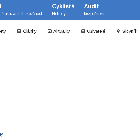
B
Cyklisté
Audit
mé ukazatele bezpečnosti
Nehody
bezpečnosti
ety
Články
Aktuality
Uživatelé
Slovník
ly