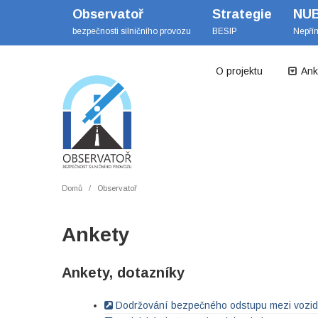
Observatoř
Strategie
NU
bezpečnosti silničního provozu
BESIP
Nepří
O projektu
Ank
Domů
Observatoř
Ankety
Ankety, dotazníky
Dodržování bezpečného odstupu mezi vozid