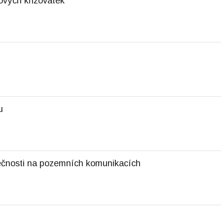
ových křižovatek
u
pečnosti na pozemních komunikacích