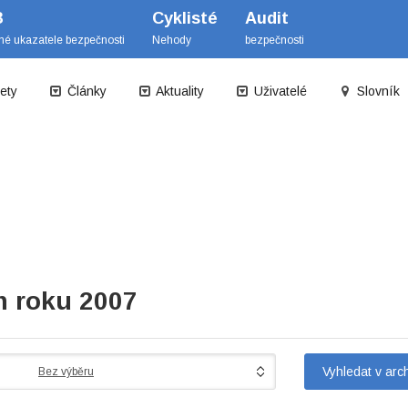
B
Cyklisté
Audit
mé ukazatele bezpečnosti
Nehody
bezpečnosti
ety
Články
Aktuality
Uživatelé
Slovník
m roku 2007
Bez výběru