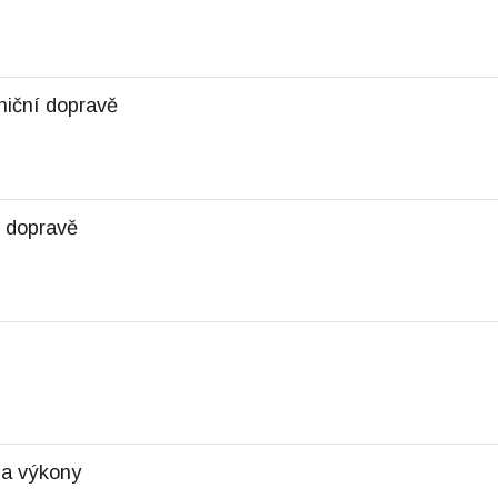
niční dopravě
í dopravě
c a výkony