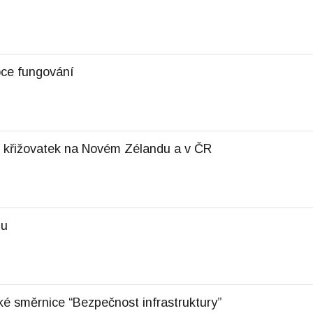
ce fungování
h křižovatek na Novém Zélandu a v ČR
du
ké směrnice “Bezpečnost infrastruktury”