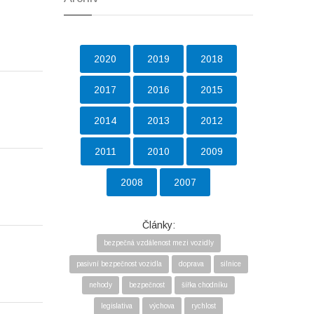
2020
2019
2018
2017
2016
2015
2014
2013
2012
2011
2010
2009
2008
2007
Články:
bezpečná vzdálenost mezi vozidly
pasivní bezpečnost vozidla
doprava
silnice
nehody
bezpečnost
šířka chodníku
legislativa
výchova
rychlost