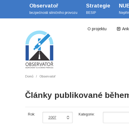
Observatoř
Strategie
NU
bezpečnosti silničního provozu
BESIP
Nepří
O projektu
Ank
Domů
Observatoř
Články publikované běhe
Rok:
Kategorie:
2007