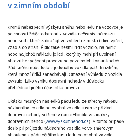
v zimním období
Kromě nebezpeční výskytu sněhu nebo ledu na vozovce je
povinností řidiče odstranit z vozidla nečistoty, námrazu
nebo sníh, které zabraňují ve výhledu z místa řidiče vpřed,
vzad a do stran. Řidič také nesmí řídit vozidlo, na němž
nebo na jehož nákladu je led, který by mohl při uvolnění
ohrozit bezpečnost provozu na pozemních komunikacích.
Pád sněhu nebo ledu z jedoucího vozidla patří k rizikům,
která mnozí řidiči zanedbávají. Omezení výhledu z vozidla
zvyšuje riziko vzniku dopravní nehody v důsledku
přehlédnutí jiného účastníka provozu.
Ukázku možných následků pádu ledu ze střechy návěsu
nákladního vozidla na osobní vozidlo ilustruje příklad
dopravní nehody šetřené v rámci Hloubkové analýzy
dopravních nehod (
www.vyzkumnehod.cz
). V tomto případě
došlo při průjezdu nákladního vozidla Volvo směrovým
obloukem k pádu většího kusu ledu na osobní vozidlo