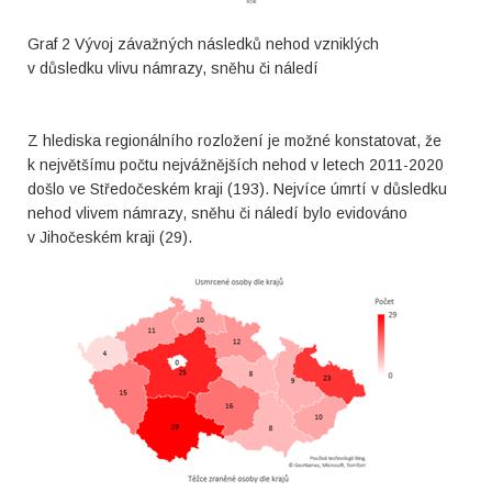
Graf 2 Vývoj závažných následků nehod vzniklých
v důsledku vlivu námrazy, sněhu či náledí
Z hlediska regionálního rozložení je možné konstatovat, že
k největšímu počtu nejvážnějších nehod v letech 2011-2020
došlo ve Středočeském kraji (193). Nejvíce úmrtí v důsledku
nehod vlivem námrazy, sněhu či náledí bylo evidováno
v Jihočeském kraji (29).