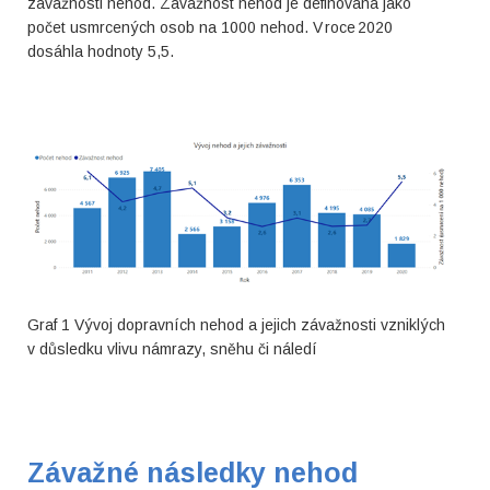
závažnosti nehod. Závažnost nehod je definována jako
počet usmrcených osob na 1000 nehod. V roce 2020
dosáhla hodnoty 5,5.
Graf 1 Vývoj dopravních nehod a jejich závažnosti vzniklých
v důsledku vlivu námrazy, sněhu či náledí
Závažné následky nehod