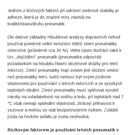
Jedním z klíčových faktorů při udržení směrové stability je
adheze, která je do značné míry závislá na
kvalitě/stavu/druhu pneumatik.
Dle datové základny Hloubkové analýzy dopravních nehod
používá poměrně velké množství řidičů zimní pneumatiky
celoročně (průměrně cca 30 %). Velmi často dochází také k
tzv. „dojíždění“ pneumatik (pneumatika odpovídá
požadavkům na hloubku hlavní dezénové drážky pro letní
měsíce). Zimní pneumatiky mají ovšem jiné složení směsi
než pneumatiky letní, tudíž nemusí být svými jízdními
vlastnostmi pro používání v letních měsících a ve vysokých
teplotách ideální. Zimní pneumatiky musí splňovat vysoké
nároky na ovladatelnost na sněhu a ledu, při teplotách nad 7
°C však nemají optimální vlastnosti, ztrácejí přilnavost k
vozovce a mohou se stát bezpečnostním rizikem. Zvláště
jízda na horkém asfaltu je zcela nevhodná.
Rizikovým faktorem je používání letních pneumatik v