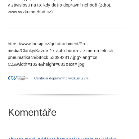
v závislosti na to, kdy došlo dopravní nehodě (zdroj:
www.vyzkumnehod.cz)
https://www.ibesip.cz/getattachment/Pro-
media/Clanky/Kazde-17-auto-boura-v-zime-na-letnich-
pneumatikach/iStock-530942817.jpg?lang=cs-
CZ&width=1024&height=683&ext=.jpg
Centrum dopravního výzkumu v.v.i.
Komentáře