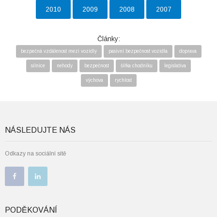
2010
2009
2008
2007
Články:
bezpečná vzdálenost mezi vozidly
pasivní bezpečnost vozidla
doprava
silnice
nehody
bezpečnost
šířka chodníku
legislativa
výchova
rychlost
NÁSLEDUJTE NÁS
Odkazy na sociální sítě
PODĚKOVÁNÍ