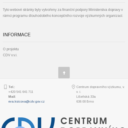
Tyto webové stránky byly vytvořeny za finanční podpory Ministerstva dopravy v
rámci programu dlouhodobého koncepčního rozvoje výzkumných organizací.
INFORMACE
O projektu
CDV v.v.i.
Tel.:
Centrum dopravního výzkumu, v.
+420 541 641 711
v. i.
Mail:
Líšeňská 33a
eva.ksicova@cdv.gov.cz
636 00 Brno