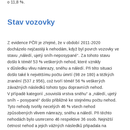
o 11,8 %.
Stav vozovky
Z evidence PČR je zřejmé, že v období 2011-2020
docházelo nejčastěji k nehodám, když byl povrch vozovky ve
stavu „náledí, ujetý sníh-neposypané“. Za tohoto stavu
došlo k téměř 53 % veškerých nehod, které vznikly
v důsledku vlivu námrazy, sněhu a náledí. Při této situaci
došlo také k největšímu počtu úmrtí (98 ze 180) a těžkých
zranění (537 z 956), což tvoří téměř 56 % veškerých
závažných následků tohoto typu dopravních nehod.
V případě kategorií „souvislá vrstva sněhu“ a „náledí, ujetý
sníh – posypané“ došlo přibližně ke stejnému počtu nehod.
Tyto nehody tvořily necelých 46 % všech nehod
způsobených vlivem námrazy, sněhu a náledí. Při těchto
nehodách bylo usmrceno 46 respektive 36 osob. Nejnižší
četnost nehod a jejich vážných následků připadala na