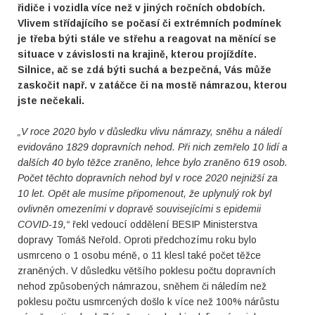
řidiče i vozidla více než v jiných ročních obdobích.
Vlivem střídajícího se počasí či extrémních podmínek
je třeba býti stále ve střehu a reagovat na měnící se
situace v závislosti na krajině, kterou projíždíte.
Silnice, ač se zdá býti suchá a bezpečná, Vás může
zaskočit např. v zatáčce či na mostě námrazou, kterou
jste nečekali.
„V roce 2020 bylo v důsledku vlivu námrazy, sněhu a náledí
evidováno 1829 dopravních nehod. Při nich zemřelo 10 lidí a
dalších 40 bylo těžce zraněno, lehce bylo zraněno 619 osob.
Počet těchto dopravních nehod byl v roce 2020 nejnižší za
10 let. Opět ale musíme připomenout, že uplynulý rok byl
ovlivněn omezeními v dopravě souvisejícími s epidemii
COVID-19,“
řekl vedoucí oddělení BESIP Ministerstva
dopravy Tomáš Neřold. Oproti předchozímu roku bylo
usmrceno o 1 osobu méně, o 11 klesl také počet těžce
zraněných. V důsledku většího poklesu počtu dopravních
nehod způsobených námrazou, sněhem či náledím než
poklesu počtu usmrcených došlo k více než 100% nárůstu