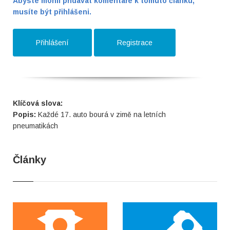
Abyste mohli přidávat komentáře k tomuto článku,
musíte být přihlášeni.
Přihlášení
Registrace
Klíčová slova:
Popis:
Každé 17. auto bourá v zimě na letních
pneumatikách
Články